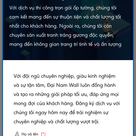
Với dịch vụ thi công trọn gói ốp tường, chúng tôi
cam kết mang đến sự thuận tiện và chất lượng tốt
nhất cho khách hàng. Ngoài ra, chúng tôi còn
chuyên sản xuất tranh tráng gương độc quyền,
mang đến không gian trang trí tinh tế và ấn tượng
Với đội ngũ chuyên nghiệp, giàu kinh nghiệm
01 tháng 11 2023
và sự tận tâm, Đại Nam Wall luôn đồng hành
Lợi ích của tranh giả đá trong nội thất và ngoại thất
và tạo ra những giải pháp tối ưu, đáp ứng mọi
mong đợi của khách hàng. Đăng ký dịch vụ với
Tranh giả đá đang trở thành một xu hướng hot trong lĩnh vực trang trí nội
chúng tôi ngay hôm nay để trải nghiệm sự
thất và ngoại thất. Với sự kết hợp hoàn hảo giữa nghệ thuật và công
nghệ, tranh giả đá không chỉ mang lại vẻ đẹp tự nhiên mà còn đi kèm với
chuyên nghiệp và chất lượng vượt trội.
một loạt lợi ích vượt trội mà không dễ dàng tìm thấy ở các vật liệu trang
trí khác.
Họ và tên
(*)