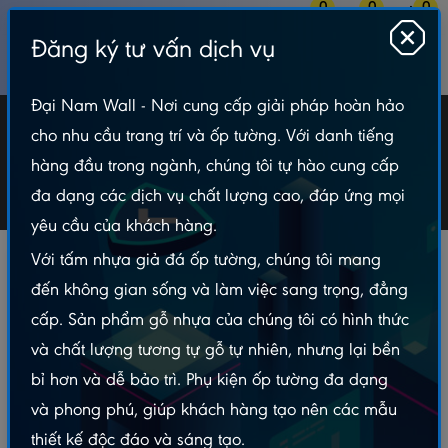
0
0
0
Đăng ký tư vấn dịch vụ
MENU
Đại Nam Wall - Nơi cung cấp giải pháp hoàn hảo
Bản Tin Tranh Giả Đá
cho nhu cầu trang trí và ốp tường. Với danh tiếng
hàng đầu trong ngành, chúng tôi tự hào cung cấp
Tin tức
Bản Tin Tranh Giả Đá
đa dạng các dịch vụ chất lượng cao, đáp ứng mọi
yêu cầu của khách hàng.
Với tấm nhựa giả đá ốp tường, chúng tôi mang
đến không gian sống và làm việc sang trọng, đẳng
cấp. Sản phẩm gỗ nhựa của chúng tôi có hình thức
và chất lượng tương tự gỗ tự nhiên, nhưng lại bền
bỉ hơn và dễ bảo trì. Phụ kiện ốp tường đa dạng
và phong phú, giúp khách hàng tạo nên các mẫu
thiết kế độc đáo và sáng tạo.