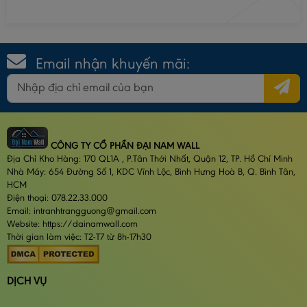
môi trường
Email nhận khuyến mãi:
CÔNG TY CỔ PHẦN ĐẠI NAM WALL
Địa Chỉ Kho Hàng: 170 QL1A , P.Tân Thới Nhất, Quận 12, TP. Hồ Chí Minh
Nhà Máy: 654 Đường Số 1, KDC Vĩnh Lộc, Bình Hưng Hoà B, Q. Bình Tân,
HCM
Điện thoại: 078.22.33.000
Email: intranhtrangguong@gmail.com
Website: https://dainamwall.com
Thời gian làm việc: T2-T7 từ 8h-17h30
DỊCH VỤ