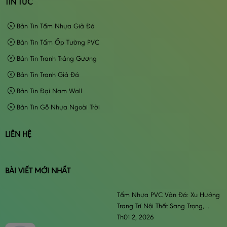
TIN TỨC
Bản Tin Tấm Nhựa Giả Đá
Bản Tin Tấm Ốp Tường PVC
Bản Tin Tranh Tráng Gương
Bản Tin Tranh Giả Đá
Bản Tin Đại Nam Wall
Bản Tin Gỗ Nhựa Ngoài Trời
LIÊN HỆ
BÀI VIẾT MỚI NHẤT
Tấm Nhựa PVC Vân Đá: Xu Hướng
Trang Trí Nội Thất Sang Trọng,
Đẳng Cấp & Bền Bỉ
Th01 2, 2026