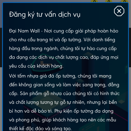
0
0
0
Đăng ký tư vấn dịch vụ
MENU
Đại Nam Wall - Nơi cung cấp giải pháp hoàn hảo
Thaixin
cho nhu cầu trang trí và ốp tường. Với danh tiếng
hàng đầu trong ngành, chúng tôi tự hào cung cấp
Tấm Lót Sàn
Sàn Gỗ
Thaixin
đa dạng các dịch vụ chất lượng cao, đáp ứng mọi
yêu cầu của khách hàng.
Với tấm nhựa giả đá ốp tường, chúng tôi mang
LOẠI TIN
Bộ lọc
đến không gian sống và làm việc sang trọng, đẳng
PHÙ HỢP
cấp. Sản phẩm gỗ nhựa của chúng tôi có hình thức
LỌC GIÁ
và chất lượng tương tự gỗ tự nhiên, nhưng lại bền
bỉ hơn và dễ bảo trì. Phụ kiện ốp tường đa dạng
và phong phú, giúp khách hàng tạo nên các mẫu
Tổng sản phẩm:
6
thiết kế độc đáo và sáng tạo.