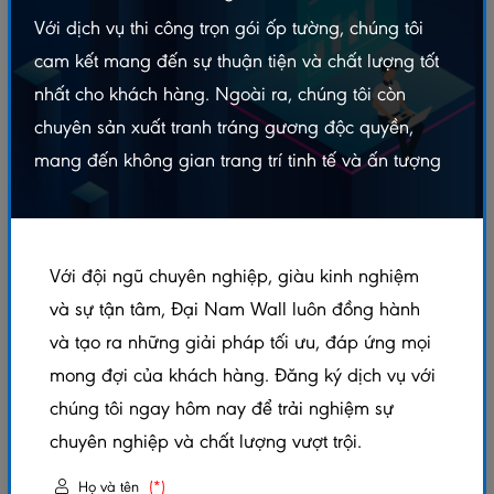
Với dịch vụ thi công trọn gói ốp tường, chúng tôi
cam kết mang đến sự thuận tiện và chất lượng tốt
nhất cho khách hàng. Ngoài ra, chúng tôi còn
chuyên sản xuất tranh tráng gương độc quyền,
mang đến không gian trang trí tinh tế và ấn tượng
Sàn Gỗ Thaixin Lót Nền
Sàn Gỗ Thaixin Lót Nền
Chống Nước 8mm – VF1067
Chống Nước 8mm – VF1082
Với đội ngũ chuyên nghiệp, giàu kinh nghiệm
và sự tận tâm, Đại Nam Wall luôn đồng hành
Liên hệ
Liên hệ
và tạo ra những giải pháp tối ưu, đáp ứng mọi
mong đợi của khách hàng. Đăng ký dịch vụ với
chúng tôi ngay hôm nay để trải nghiệm sự
chuyên nghiệp và chất lượng vượt trội.
Họ và tên
(*)