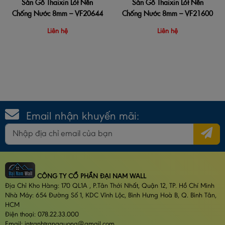
Sàn Gỗ Thaixin Lót Nền
Sàn Gỗ Thaixin Lót Nền
Chống Nước 8mm – VF20644
Chống Nước 8mm – VF21600
Liên hệ
Liên hệ
Email nhận khuyến mãi:
CÔNG TY CỔ PHẦN ĐẠI NAM WALL
Địa Chỉ Kho Hàng: 170 QL1A , P.Tân Thới Nhất, Quận 12, TP. Hồ Chí Minh
Nhà Máy: 654 Đường Số 1, KDC Vĩnh Lộc, Bình Hưng Hoà B, Q. Bình Tân,
HCM
Điện thoại: 078.22.33.000
Email: intranhtrangguong@gmail.com