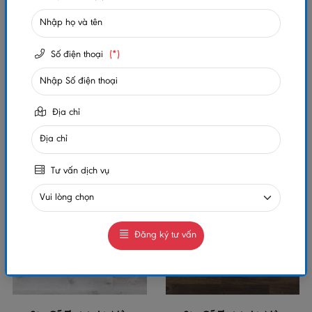
Số điện thoại
(*)
Sàn Gỗ Thaixin Lót Nền
Sàn Gỗ Thaixin Lót Nền
Chống Nước 8mm – VF10628
Chống Nước 8mm – VF10635
Địa chỉ
Liên hệ
Liên hệ
Tư vấn dịch vụ
Đăng ký tư vấn