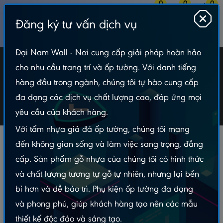
0
0
0
Đăng ký tư vấn dịch vụ
MENU
Đại Nam Wall - Nơi cung cấp giải pháp hoàn hảo
Tấm ốp 2 sóng
cho nhu cầu trang trí và ốp tường. Với danh tiếng
hàng đầu trong ngành, chúng tôi tự hào cung cấp
Tấm Nhựa Ốp Tường
Gỗ Nhựa Ốp Tường Trần
đa dạng các dịch vụ chất lượng cao, đáp ứng mọi
Tấm ốp 2 sóng
yêu cầu của khách hàng.
Với tấm nhựa giả đá ốp tường, chúng tôi mang
đến không gian sống và làm việc sang trọng, đẳng
LOẠI TIN
Bộ lọc
cấp. Sản phẩm gỗ nhựa của chúng tôi có hình thức
PHÙ HỢP
và chất lượng tương tự gỗ tự nhiên, nhưng lại bền
LỌC GIÁ
bỉ hơn và dễ bảo trì. Phụ kiện ốp tường đa dạng
và phong phú, giúp khách hàng tạo nên các mẫu
Tổng sản phẩm:
9
thiết kế độc đáo và sáng tạo.