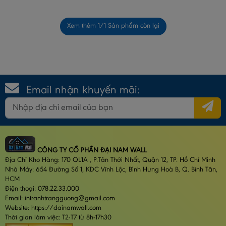
Xem thêm
1
/1 Sản phẩm còn lại
Email nhận khuyến mãi:
CÔNG TY CỔ PHẦN ĐẠI NAM WALL
Địa Chỉ Kho Hàng: 170 QL1A , P.Tân Thới Nhất, Quận 12, TP. Hồ Chí Minh
Nhà Máy: 654 Đường Số 1, KDC Vĩnh Lộc, Bình Hưng Hoà B, Q. Bình Tân,
HCM
Điện thoại: 078.22.33.000
Email: intranhtrangguong@gmail.com
Website: https://dainamwall.com
Thời gian làm việc: T2-T7 từ 8h-17h30