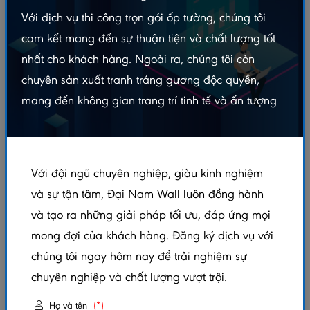
Với dịch vụ thi công trọn gói ốp tường, chúng tôi
cam kết mang đến sự thuận tiện và chất lượng tốt
nhất cho khách hàng. Ngoài ra, chúng tôi còn
chuyên sản xuất tranh tráng gương độc quyền,
mang đến không gian trang trí tinh tế và ấn tượng
Tấm Ốp Phẳng 2 Sóng Thấp
Tấm Ốp 2 Sóng DN2S-A038
Với đội ngũ chuyên nghiệp, giàu kinh nghiệm
DN2ST-A247
và sự tận tâm, Đại Nam Wall luôn đồng hành
Liên hệ
Liên hệ
và tạo ra những giải pháp tối ưu, đáp ứng mọi
mong đợi của khách hàng. Đăng ký dịch vụ với
chúng tôi ngay hôm nay để trải nghiệm sự
chuyên nghiệp và chất lượng vượt trội.
Họ và tên
(*)