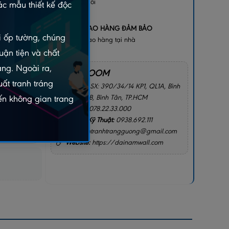
bị lỗi
c mẫu thiết kế độc
+
GIAO HÀNG ĐẢM BẢO
ói ốp tường, chúng
Giao hàng tại nhà
uận tiện và chất
gay
2156
àng. Ngoài ra,
SHOWROOM
ất tranh tráng
Địa chỉ:
SX: 390/34/14 KP1, QL1A, Bình
Hưng Hòa B, Bình Tân, TP.HCM
n không gian trang
Hotline:
078.22.33.000
Hotline Kỹ Thuật:
0938.692.111
Email:
intranhtrangguong@gmail.com
I CHO TÔI
Website:
https://dainamwall.com