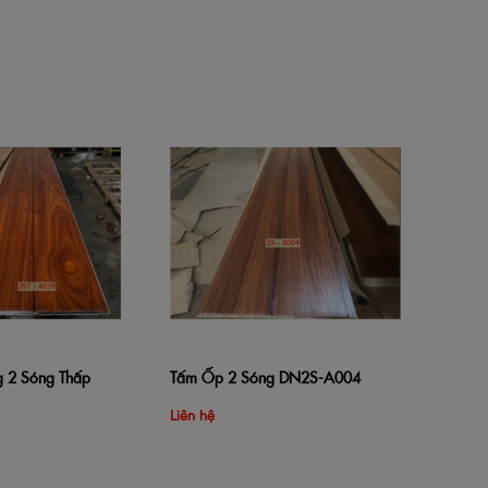
Tấm Ốp 
Thêm v
DN2ST-
Liên hệ
 2 Sóng Thấp
Tấm Ốp 2 Sóng DN2S-A004
hàng
Xem nhanh
Thêm vào giỏ hàng
Xem nhanh
Liên hệ