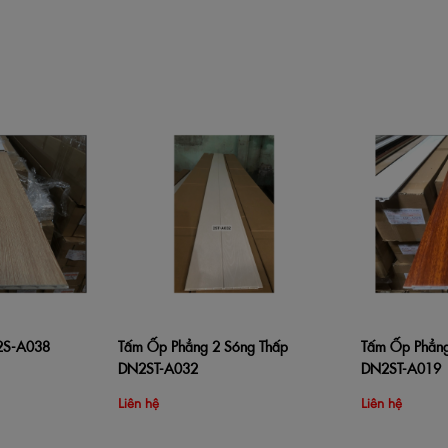
2S-A038
Tấm Ốp Phẳng 2 Sóng Thấp
Tấm Ốp Phẳng
Xem nhanh
Thêm vào giỏ hàng
Xem nhanh
Thêm vào giỏ 
DN2ST-A032
DN2ST-A019
Liên hệ
Liên hệ