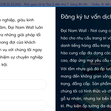
078.22.33.000 - Thời gian LV từ Thứ 2 đến thứ 7: Sáng 8h-12h - Chiều: 1h đến
TẤM PANEL CÁCH
Đăng ký tư vấn dịc
GỖ
 nghiệp, giàu kinh
NHIỆT
tâm, Đại Nam Wall luôn
Đại Nam Wall - Nơi cung c
 ốp 2 sóng
Tấm Ốp Phẳng 2 Sóng Thấp DN2ST-A001
ra những giải pháp tối
hảo cho nhu cầu trang trí v
mong đợi của khách
danh tiếng hàng đầu trong 
h vụ với chúng tôi ngay
hào cung cấp đa dạng các 
TẤM ỐP PHẲNG 2 SÓNG THẤP
ghiệm sự chuyên nghiệp
cao, đáp ứng mọi yêu cầu 
A001
trội.
Với tấm nhựa giả đá ốp tườ
5.0/5
(1 đánh giá)
|
0 đã bán
mang đến không gian sống
Mã sản phẩm:
DN2ST-A001
trọng, đẳng cấp. Sản phẩ
chúng tôi có hình thức và c
Xem thêm thuộc tính sản phẩm
gỗ tự nhiên, nhưng lại bền
Trạng thái:
Còn hàng
trì. Phụ kiện ốp tường đa 
Số lần xem:
520