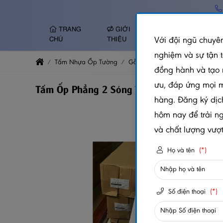
TRANG
GIỚI
TẤM NHỰA ỐP
Với đội ngũ chuyên
CHỦ
THIỆU
TƯỜNG
nghiệm và sự tận 
Tấm Nhựa Ốp Tường
Gỗ Nhựa Ốp Tường Trần
Tấm
đồng hành và tạo 
ưu, đáp ứng mọi 
Tấm Ốp Phẳng 2 Sóng Thấp DN2ST-A001
hàng. Đăng ký dịc
hôm nay để trải n
và chất lượng vượt 
Họ và tên
(*)
Số điện thoại
(*)