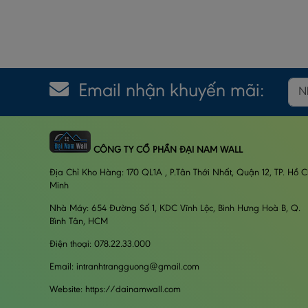
Email nhận khuyến mãi:
CÔNG TY CỔ PHẦN ĐẠI NAM WALL
Địa Chỉ Kho Hàng: 170 QL1A , P.Tân Thới Nhất, Quận 12, TP. Hồ C
Minh
Nhà Máy: 654 Đường Số 1, KDC Vĩnh Lộc, Bình Hưng Hoà B, Q.
Bình Tân, HCM
Điện thoại: 078.22.33.000
Email: intranhtrangguong@gmail.com
Website: https://dainamwall.com