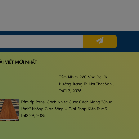
ÀI VIẾT MỚI NHẤT
Tấm Nhựa PVC Vân Đá: Xu
Hướng Trang Trí Nội Thất Sang
Trọng, Đẳng Cấp & Bền Bỉ
Th01 2, 2026
Tấm ốp Panel Cách Nhiệt: Cuộc Cách Mạng "Chữa
Lành" Không Gian Sống – Giải Pháp Kiến Trúc &
Phong Cách Sống Đương Đại
Th12 29, 2025