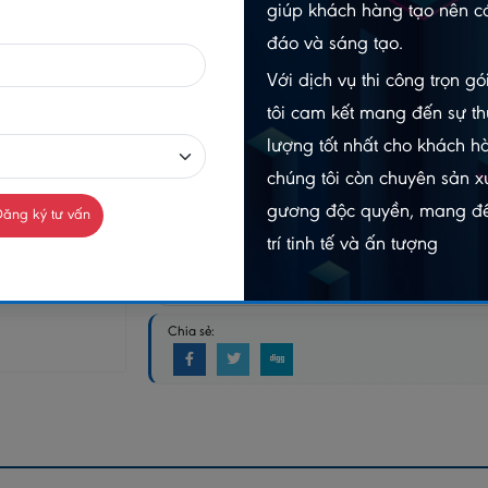
giúp khách hàng tạo nên cá
đáo và sáng tạo.
-
Với dịch vụ thi công trọn g
tôi cam kết mang đến sự th
Gọi n
Chat Zalo
098403
0984032156
lượng tốt nhất cho khách h
chúng tôi còn chuyên sản xu
MUA NGAY
gương độc quyền, mang đế
ăng ký tư vấn
GIAO HÀNG COD TOÀN QUỐC
trí tinh tế và ấn tượng
GỌ
Chia sẻ: