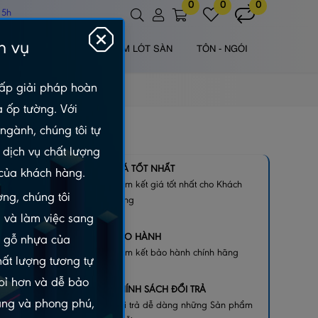
0
0
0
 5h
h vụ
 NHỰA NGOÀI TRỜI
TẤM LÓT SÀN
TÔN - NGÓI
ấp giải pháp hoàn
à ốp tường. Với
ngành, chúng tôi tự
dịch vụ chất lượng
 DN2ST-
GIÁ TỐT NHẤT
của khách hàng.
Cam kết giá tốt nhất cho Khách
ng, chúng tôi
hàng
 và làm việc sang
BẢO HÀNH
m gỗ nhựa của
Cam kết bảo hành chính hãng
hất lượng tương tự
 bỉ hơn và dễ bảo
CHÍNH SÁCH ĐỔI TRẢ
dạng và phong phú,
Đổi trả dễ dàng những Sản phẩm