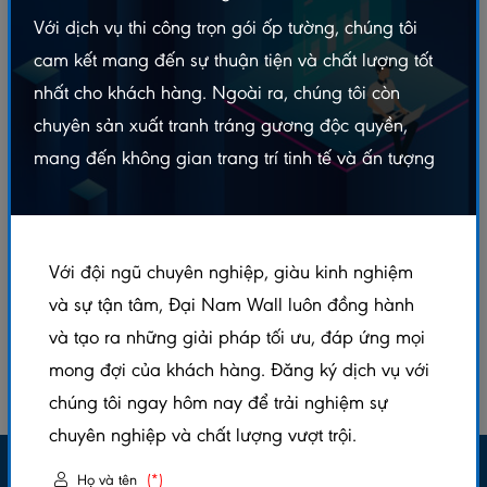
Với dịch vụ thi công trọn gói ốp tường, chúng tôi
cam kết mang đến sự thuận tiện và chất lượng tốt
nhất cho khách hàng. Ngoài ra, chúng tôi còn
chuyên sản xuất tranh tráng gương độc quyền,
mang đến không gian trang trí tinh tế và ấn tượng
Trụ Pergola gỗ nhựa
Với đội ngũ chuyên nghiệp, giàu kinh nghiệm
Liên hệ
và sự tận tâm, Đại Nam Wall luôn đồng hành
và tạo ra những giải pháp tối ưu, đáp ứng mọi
mong đợi của khách hàng. Đăng ký dịch vụ với
chúng tôi ngay hôm nay để trải nghiệm sự
chuyên nghiệp và chất lượng vượt trội.
Email nhận khuyến mãi:
Họ và tên
(*)