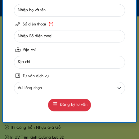
Số điện thoại
(*)
CÔNG TY CỔ PHẦN ĐẠI NAM WALL
Địa Chỉ Kho Hàng: 170 QL1A , P.Tân Thới Nhất, Quận 12, TP. Hồ Chí Minh
Nhà Máy: 654 Đường Số 1, KDC Vĩnh Lộc, Bình Hưng Hoà B, Q. Bình Tân,
HCM
Địa chỉ
Điện thoại: 078.22.33.000
Email: intranhtrangguong@gmail.com
Website: https://dainamwall.com
Thời gian làm việc: T2-T7 từ 8h-17h30
Tư vấn dịch vụ
DỊCH VỤ
Đăng ký tư vấn
Cung Cấp Tấm Nhựa Ốp Tường
Thi Công Tấm Nhựa Ốp Tường
Thi Công Trần Nhựa Giả Gỗ
In UV Trên Kính Cường Lực 3D