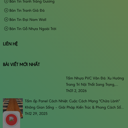
Bản Tin Tranh Tráng Gương
Bản Tin Tranh Giả Đá
Bản Tin Đại Nam Wall
Bản Tin Gỗ Nhựa Ngoài Trời
LIÊN HỆ
BÀI VIẾT MỚI NHẤT
Tấm Nhựa PVC Vân Đá: Xu Hướng
Trang Trí Nội Thất Sang Trọng,
Đẳng Cấp & Bền Bỉ
Th01 2, 2026
Tấm ốp Panel Cách Nhiệt: Cuộc Cách Mạng "Chữa Lành"
Không Gian Sống – Giải Pháp Kiến Trúc & Phong Cách Sống
Đương Đại
Th12 29, 2025