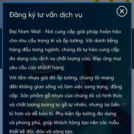
0
0
0
Đăng ký tư vấn dịch vụ
MENU
Đại Nam Wall - Nơi cung cấp giải pháp hoàn hảo
Trụ Pergola
cho nhu cầu trang trí và ốp tường. Với danh tiếng
hàng đầu trong ngành, chúng tôi tự hào cung cấp
Gỗ Nhựa Ngoài Trời
Trụ Pergola
đa dạng các dịch vụ chất lượng cao, đáp ứng mọi
yêu cầu của khách hàng.
Với tấm nhựa giả đá ốp tường, chúng tôi mang
LOẠI TIN
Bộ lọc
đến không gian sống và làm việc sang trọng, đẳng
PHÙ HỢP
cấp. Sản phẩm gỗ nhựa của chúng tôi có hình thức
LỌC GIÁ
và chất lượng tương tự gỗ tự nhiên, nhưng lại bền
bỉ hơn và dễ bảo trì. Phụ kiện ốp tường đa dạng
và phong phú, giúp khách hàng tạo nên các mẫu
Tổng sản phẩm:
1
thiết kế độc đáo và sáng tạo.