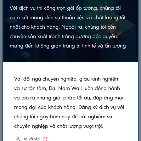
PHÙ HỢP
Với dịch vụ thi công trọn gói ốp tường, chúng tôi
cam kết mang đến sự thuận tiện và chất lượng tốt
LỌC GIÁ
nhất cho khách hàng. Ngoài ra, chúng tôi còn
chuyên sản xuất tranh tráng gương độc quyền,
Tổng sản phẩm:
38
mang đến không gian trang trí tinh tế và ấn tượng
Với đội ngũ chuyên nghiệp, giàu kinh nghiệm
và sự tận tâm, Đại Nam Wall luôn đồng hành
và tạo ra những giải pháp tối ưu, đáp ứng mọi
mong đợi của khách hàng. Đăng ký dịch vụ với
chúng tôi ngay hôm nay để trải nghiệm sự
Sàn Nhựa Giả Gỗ – Hèm
Sàn Nhựa Giả Gỗ – Hèm
chuyên nghiệp và chất lượng vượt trội.
Khóa
Khóa
Liên hệ
Liên hệ
Họ và tên
(*)