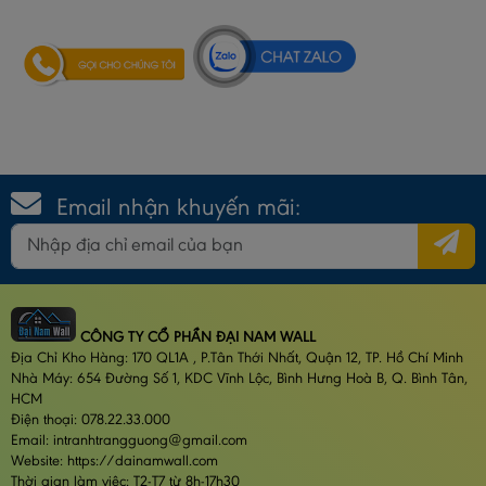
Email nhận khuyến mãi:
CÔNG TY CỔ PHẦN ĐẠI NAM WALL
Địa Chỉ Kho Hàng: 170 QL1A , P.Tân Thới Nhất, Quận 12, TP. Hồ Chí Minh
Nhà Máy: 654 Đường Số 1, KDC Vĩnh Lộc, Bình Hưng Hoà B, Q. Bình Tân,
HCM
Điện thoại: 078.22.33.000
Email: intranhtrangguong@gmail.com
Website: https://dainamwall.com
Thời gian làm việc: T2-T7 từ 8h-17h30