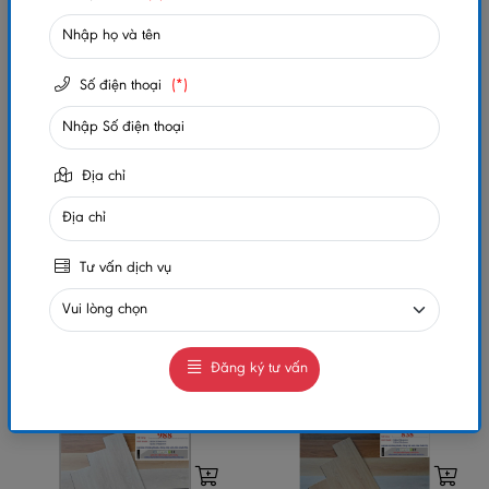
Số điện thoại
(*)
Địa chỉ
Tư vấn dịch vụ
Sàn Nhựa Giả Gỗ – Hèm
Sàn Nhựa Giả Gỗ – Hèm
Khóa
Khóa
Liên hệ
Liên hệ
Đăng ký tư vấn