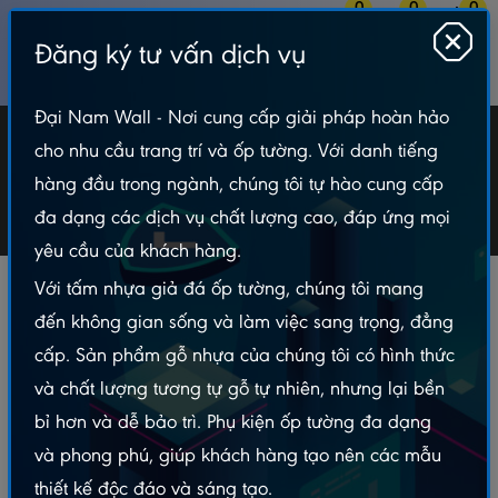
0
0
0
Đăng ký tư vấn dịch vụ
MENU
Đại Nam Wall - Nơi cung cấp giải pháp hoàn hảo
Sàn nhựa hèm khoá
cho nhu cầu trang trí và ốp tường. Với danh tiếng
hàng đầu trong ngành, chúng tôi tự hào cung cấp
Tấm Lót Sàn
Sàn nhựa hèm khoá
đa dạng các dịch vụ chất lượng cao, đáp ứng mọi
yêu cầu của khách hàng.
Với tấm nhựa giả đá ốp tường, chúng tôi mang
Sàn nhựa hèm khóa là dòng sàn nhựa cao cấp với hệ thống
đến không gian sống và làm việc sang trọng, đẳng
khóa liên kết thông minh, giúp các tấm sàn liên kết chặt chẽ mà
cấp. Sản phẩm gỗ nhựa của chúng tôi có hình thức
không cần dùng keo dán. Đây là bước cải tiến vượt bậc, mang
và chất lượng tương tự gỗ tự nhiên, nhưng lại bền
lại sự tiện lợi và độ bền cao trong quá trình sử dụng.
bỉ hơn và dễ bảo trì. Phụ kiện ốp tường đa dạng
và phong phú, giúp khách hàng tạo nên các mẫu
LOẠI TIN
Bộ lọc
thiết kế độc đáo và sáng tạo.