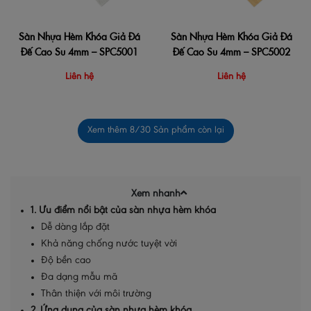
Sàn Nhựa Hèm Khóa Giả Đá
Sàn Nhựa Hèm Khóa Giả Đá
Đế Cao Su 4mm – SPC5001
Đế Cao Su 4mm – SPC5002
Liên hệ
Liên hệ
Xem thêm
8
/30 Sản phẩm còn lại
Xem nhanh
1. Ưu điểm nổi bật của sàn nhựa hèm khóa
Dễ dàng lắp đặt
Khả năng chống nước tuyệt vời
Độ bền cao
Đa dạng mẫu mã
Thân thiện với môi trường
2. Ứng dụng của sàn nhựa hèm khóa