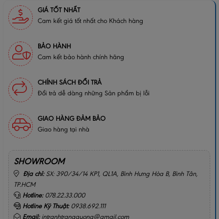
GIÁ TỐT NHẤT
Cam kết giá tốt nhất cho Khách hàng
BẢO HÀNH
Cam kết bảo hành chính hãng
CHÍNH SÁCH ĐỔI TRẢ
Đổi trả dễ dàng những Sản phẩm bị lỗi
GIAO HÀNG ĐẢM BẢO
Giao hàng tại nhà
SHOWROOM
Địa chỉ:
SX: 390/34/14 KP1, QL1A, Bình Hưng Hòa B, Bình Tân,
TP.HCM
Hotline:
078.22.33.000
Hotline Kỹ Thuật:
0938.692.111
Email:
intranhtrangguong@gmail.com