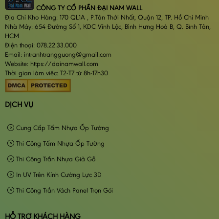
CÔNG TY CỔ PHẦN ĐẠI NAM WALL
Địa Chỉ Kho Hàng: 170 QL1A , P.Tân Thới Nhất, Quận 12, TP. Hồ Chí Minh
Nhà Máy: 654 Đường Số 1, KDC Vĩnh Lộc, Bình Hưng Hoà B, Q. Bình Tân,
HCM
Điện thoại: 078.22.33.000
Email: intranhtrangguong@gmail.com
Website: https://dainamwall.com
Thời gian làm việc: T2-T7 từ 8h-17h30
DỊCH VỤ
Cung Cấp Tấm Nhựa Ốp Tường
Thi Công Tấm Nhựa Ốp Tường
Thi Công Trần Nhựa Giả Gỗ
In UV Trên Kính Cường Lực 3D
Thi Công Trần Vách Panel Trọn Gói
HỖ TRỢ KHÁCH HÀNG