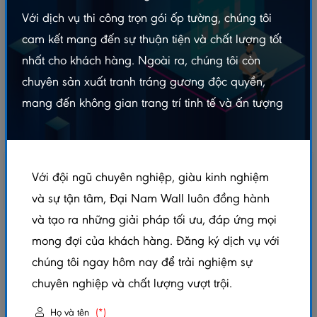
Với dịch vụ thi công trọn gói ốp tường, chúng tôi
cam kết mang đến sự thuận tiện và chất lượng tốt
nhất cho khách hàng. Ngoài ra, chúng tôi còn
chuyên sản xuất tranh tráng gương độc quyền,
mang đến không gian trang trí tinh tế và ấn tượng
Với đội ngũ chuyên nghiệp, giàu kinh nghiệm
và sự tận tâm, Đại Nam Wall luôn đồng hành
và tạo ra những giải pháp tối ưu, đáp ứng mọi
LAM SÓNG ỐP TƯỜNG S62
mong đợi của khách hàng. Đăng ký dịch vụ với
chúng tôi ngay hôm nay để trải nghiệm sự
5.0/5
(1 đánh giá)
|
0 đã bán
chuyên nghiệp và chất lượng vượt trội.
Mã sản phẩm:
S62
Họ và tên
(*)
Xem thêm thuộc tính sản phẩm