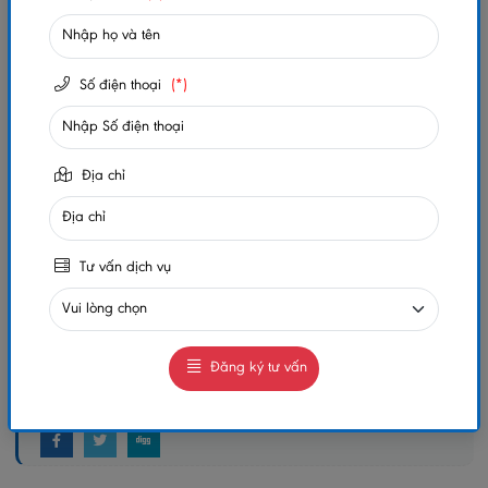
Trạng thái:
Còn hàng
Số lần xem:
680
Số điện thoại
(*)
-
+
Địa chỉ
Gọi ngay
Chat Zalo
0984032156
0984032156
Tư vấn dịch vụ
MUA NGAY
GIAO HÀNG COD TOÀN QUỐC
GỌI CHO TÔI
Đăng ký tư vấn
Chia sẻ: