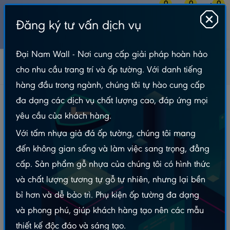
0
0
0
Đăng ký tư vấn dịch vụ
MENU
Đại Nam Wall - Nơi cung cấp giải pháp hoàn hảo
Tấm Nhựa Ốp Tường
Gỗ Nhựa Ốp Tường Trần
cho nhu cầu trang trí và ốp tường. Với danh tiếng
Lam sóng ốp tường
Lam sóng ốp tường S62
hàng đầu trong ngành, chúng tôi tự hào cung cấp
Lam sóng ốp tường S62
đa dạng các dịch vụ chất lượng cao, đáp ứng mọi
yêu cầu của khách hàng.
Với tấm nhựa giả đá ốp tường, chúng tôi mang
đến không gian sống và làm việc sang trọng, đẳng
cấp. Sản phẩm gỗ nhựa của chúng tôi có hình thức
và chất lượng tương tự gỗ tự nhiên, nhưng lại bền
bỉ hơn và dễ bảo trì. Phụ kiện ốp tường đa dạng
và phong phú, giúp khách hàng tạo nên các mẫu
thiết kế độc đáo và sáng tạo.