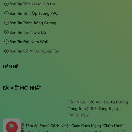
Bản Tin Tấm Nhựa Giả Đá
Bản Tin Tấm Ốp Tường PVC
Bản Tin Tranh Tráng Gương
Bản Tin Tranh Giả Đá
Bản Tin Đại Nam Wall
Bản Tin Gỗ Nhựa Ngoài Trời
LIÊN HỆ
BÀI VIẾT MỚI NHẤT
Tấm Nhựa PVC Vân Đá: Xu Hướng
Trang Trí Nội Thất Sang Trọng,
Đẳng Cấp & Bền Bỉ
Th01 2, 2026
Tấm ốp Panel Cách Nhiệt: Cuộc Cách Mạng "Chữa Lành"