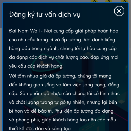
0
0
0
Đăng ký tư vấn dịch vụ
MENU
Đại Nam Wall - Nơi cung cấp giải pháp hoàn hảo
Tấm Nhựa Ốp Tường
Phụ Kiện Trang Trí
Nẹp Inox Trang Trí
cho nhu cầu trang trí và ốp tường. Với danh tiếng
Nẹp Inox T15 Hồng Gương – Dài 2m4
hàng đầu trong ngành, chúng tôi tự hào cung cấp
Nẹp Inox T15 Hồng Gương – Dài 2m4
đa dạng các dịch vụ chất lượng cao, đáp ứng mọi
yêu cầu của khách hàng.
Với tấm nhựa giả đá ốp tường, chúng tôi mang
đến không gian sống và làm việc sang trọng, đẳng
cấp. Sản phẩm gỗ nhựa của chúng tôi có hình thức
và chất lượng tương tự gỗ tự nhiên, nhưng lại bền
bỉ hơn và dễ bảo trì. Phụ kiện ốp tường đa dạng
và phong phú, giúp khách hàng tạo nên các mẫu
thiết kế độc đáo và sáng tạo.