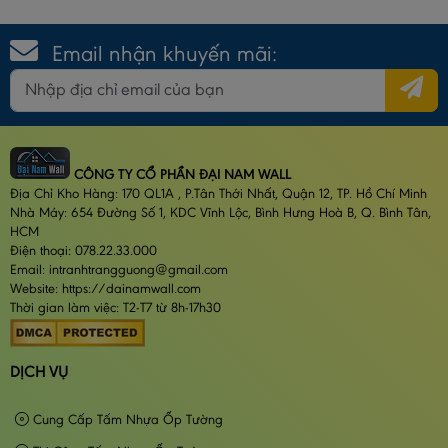
Email nhận khuyến mãi:
CÔNG TY CỔ PHẦN ĐẠI NAM WALL
Địa Chỉ Kho Hàng: 170 QL1A , P.Tân Thới Nhất, Quận 12, TP. Hồ Chí Minh
Nhà Máy: 654 Đường Số 1, KDC Vĩnh Lộc, Bình Hưng Hoà B, Q. Bình Tân,
HCM
Điện thoại: 078.22.33.000
Email: intranhtrangguong@gmail.com
Website: https://dainamwall.com
Thời gian làm việc: T2-T7 từ 8h-17h30
DỊCH VỤ
Cung Cấp Tấm Nhựa Ốp Tường