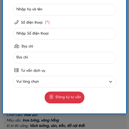
Trạng thái:
Còn hàng
Số lần xem:
192
Số điện thoại
(*)
-
+
Gọi ngay
Chat Zalo
Địa chỉ
0984032156
0984032156
MUA NGAY
Tư vấn dịch vụ
GIAO HÀNG COD TOÀN QUỐC
GỌI CHO TÔI
Đăng ký tư vấn
Chiều Dài:
2m4
Dày:
0.4
Chất Liệu:
inox 201
Màu sắc:
Inox bóng, vàng hồng
Vị trí thi công:
Vách tường, sàn, trần, đồ nội thất