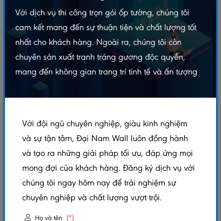
Với dịch vụ thi công trọn gói ốp tường, chúng tôi
cam kết mang đến sự thuận tiện và chất lượng tốt
nhất cho khách hàng. Ngoài ra, chúng tôi còn
chuyên sản xuất tranh tráng gương độc quyền,
mang đến không gian trang trí tinh tế và ấn tượng
Với đội ngũ chuyên nghiệp, giàu kinh nghiệm
và sự tận tâm, Đại Nam Wall luôn đồng hành
và tạo ra những giải pháp tối ưu, đáp ứng mọi
mong đợi của khách hàng. Đăng ký dịch vụ với
NẸP INOX T15 HỒNG GƯƠNG – DÀI 2M4
chúng tôi ngay hôm nay để trải nghiệm sự
5.0/5
(1 đánh giá)
|
0 đã bán
chuyên nghiệp và chất lượng vượt trội.
Xem thêm thuộc tính sản phẩm
Họ và tên
(*)