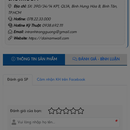
Địa chỉ:
SX: 390/34/14 KP1, QL1A, Bình Hưng Hòa B, Bình Tân,
TP.HCM
Hotline:
078.22.33.000
Hotline Kỹ Thuật:
0938.692.111
Email:
intranhtrangguong@gmail.com
Website:
https://dainamwall.com
THÔNG TIN SẢN PHẨM
ĐÁNH GIÁ - BÌNH LUẬN
Đánh giá SP
Cảm nhận KH trên Facebook
BÌNH LUẬN CỦA BẠN
Đánh giá của bạn:
*