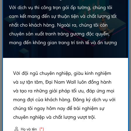
Với dịch vụ thi công trọn gói ốp tường, chúng tôi
cam kết mang đến sự thuận tiện và chất lượng tốt
nhất cho khách hàng. Ngoài ra, chúng tôi còn
chuyên sản xuất tranh tráng gương độc quyền,
mang đến không gian trang trí tinh tế và ấn tượng
Với đội ngũ chuyên nghiệp, giàu kinh nghiệm
và sự tận tâm, Đại Nam Wall luôn đồng hành
và tạo ra những giải pháp tối ưu, đáp ứng mọi
mong đợi của khách hàng. Đăng ký dịch vụ với
NẸP INOX U10 ĐEN GƯƠNG – DÀI 2M4
chúng tôi ngay hôm nay để trải nghiệm sự
5.0/5
(1 đánh giá)
|
0 đã bán
chuyên nghiệp và chất lượng vượt trội.
Xem thêm thuộc tính sản phẩm
Họ và tên
(*)