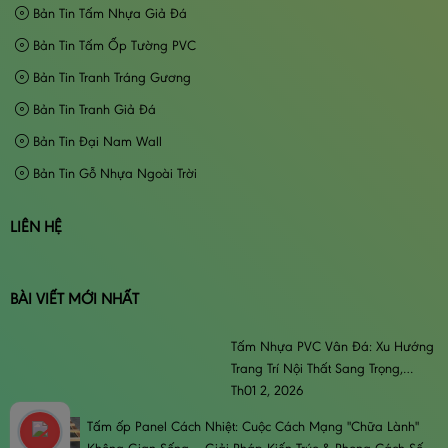
Bản Tin Tấm Nhựa Giả Đá
Bản Tin Tấm Ốp Tường PVC
Bản Tin Tranh Tráng Gương
Bản Tin Tranh Giả Đá
Bản Tin Đại Nam Wall
Bản Tin Gỗ Nhựa Ngoài Trời
LIÊN HỆ
BÀI VIẾT MỚI NHẤT
Tấm Nhựa PVC Vân Đá: Xu Hướng
Trang Trí Nội Thất Sang Trọng,
Đẳng Cấp & Bền Bỉ
Th01 2, 2026
Tấm ốp Panel Cách Nhiệt: Cuộc Cách Mạng "Chữa Lành"