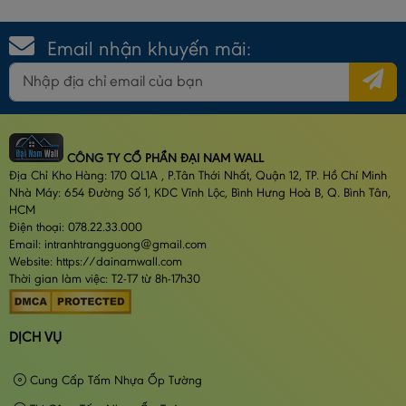
Email nhận khuyến mãi:
CÔNG TY CỔ PHẦN ĐẠI NAM WALL
Địa Chỉ Kho Hàng: 170 QL1A , P.Tân Thới Nhất, Quận 12, TP. Hồ Chí Minh
Nhà Máy: 654 Đường Số 1, KDC Vĩnh Lộc, Bình Hưng Hoà B, Q. Bình Tân,
HCM
Điện thoại: 078.22.33.000
Email: intranhtrangguong@gmail.com
Website: https://dainamwall.com
Thời gian làm việc: T2-T7 từ 8h-17h30
DỊCH VỤ
Cung Cấp Tấm Nhựa Ốp Tường