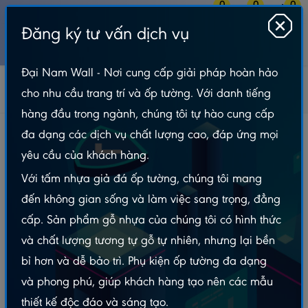
0
0
0
Đăng ký tư vấn dịch vụ
MENU
Đại Nam Wall - Nơi cung cấp giải pháp hoàn hảo
Tấm Nhựa Ốp Tường
Phụ Kiện Trang Trí
Nẹp Inox Trang Trí
cho nhu cầu trang trí và ốp tường. Với danh tiếng
Nẹp Inox U10 Đen Gương – Dài 2m4
hàng đầu trong ngành, chúng tôi tự hào cung cấp
Nẹp Inox U10 Đen Gương – Dài 2m4
đa dạng các dịch vụ chất lượng cao, đáp ứng mọi
yêu cầu của khách hàng.
Với tấm nhựa giả đá ốp tường, chúng tôi mang
đến không gian sống và làm việc sang trọng, đẳng
cấp. Sản phẩm gỗ nhựa của chúng tôi có hình thức
và chất lượng tương tự gỗ tự nhiên, nhưng lại bền
bỉ hơn và dễ bảo trì. Phụ kiện ốp tường đa dạng
và phong phú, giúp khách hàng tạo nên các mẫu
thiết kế độc đáo và sáng tạo.