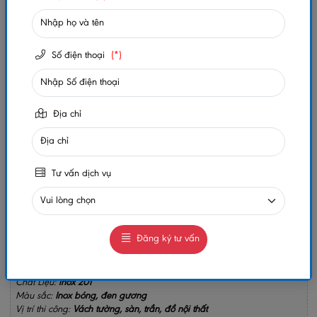
Trạng thái:
Còn hàng
Số lần xem:
202
Số điện thoại
(*)
-
+
Gọi ngay
Chat Zalo
Địa chỉ
0984032156
0984032156
MUA NGAY
Tư vấn dịch vụ
GIAO HÀNG COD TOÀN QUỐC
GỌI CHO TÔI
Đăng ký tư vấn
Chiều Dài:
2m4
Dày:
0.4
Chất Liệu:
inox 201
Màu sắc:
Inox bóng, đen gương
Vị trí thi công:
Vách tường, sàn, trần, đồ nội thất