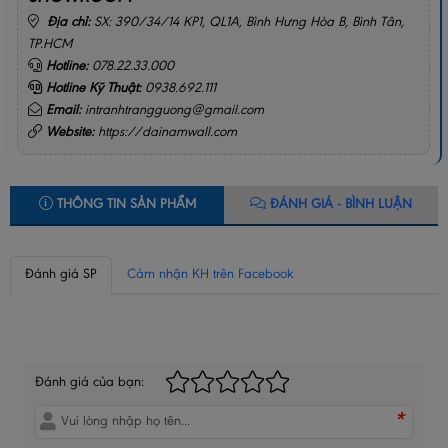
Địa chỉ:
SX: 390/34/14 KP1, QL1A, Bình Hưng Hòa B, Bình Tân,
TP.HCM
Hotline:
078.22.33.000
Hotline Kỹ Thuật:
0938.692.111
Email:
intranhtrangguong@gmail.com
Website:
https://dainamwall.com
THÔNG TIN SẢN PHẨM
ĐÁNH GIÁ - BÌNH LUẬN
Đánh giá SP
Cảm nhận KH trên Facebook
BÌNH LUẬN CỦA BẠN
Đánh giá của bạn:
*