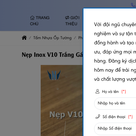
TRANG
GIỚI
TẤM NHỰA ỐP
Với đội ngũ chuyên
CHỦ
THIỆU
TƯỜNG
nghiệm và sự tận 
Tấm Nhựa Ốp Tường
Phụ Kiện Trang Trí
Nẹp Inox Tr
đồng hành và tạo 
ưu, đáp ứng mọi 
Nẹp Inox V10 Trắng Gấp Mép – Dài 2m4
hàng. Đăng ký dịc
hôm nay để trải n
và chất lượng vượt 
Họ và tên
(*)
Số điện thoại
(*)