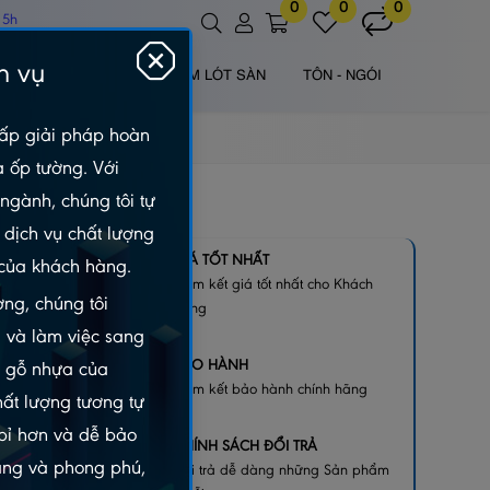
0
0
0
 5h
h vụ
 NHỰA NGOÀI TRỜI
TẤM LÓT SÀN
TÔN - NGÓI
ấp giải pháp hoàn
à ốp tường. Với
ngành, chúng tôi tự
dịch vụ chất lượng
P – DÀI
GIÁ TỐT NHẤT
của khách hàng.
Cam kết giá tốt nhất cho Khách
ng, chúng tôi
hàng
 và làm việc sang
BẢO HÀNH
m gỗ nhựa của
Cam kết bảo hành chính hãng
hất lượng tương tự
 bỉ hơn và dễ bảo
CHÍNH SÁCH ĐỔI TRẢ
dạng và phong phú,
Đổi trả dễ dàng những Sản phẩm