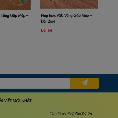
Trắng Gấp Mép –
Nẹp Inox V30 Vàng Gấp Mép –
hàng
Xem nhanh
Thêm vào giỏ hàng
Xem nhanh
Dài 2m4
Liên hệ
ÀI VIẾT MỚI NHẤT
Tấm Nhựa PVC Vân Đá: Xu