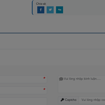
Chia sẻ:
*
*
Captcha