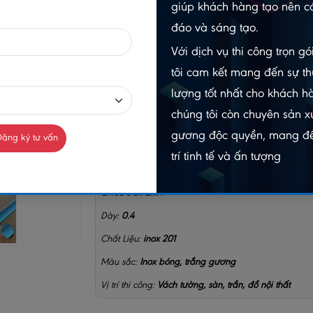
giúp khách hàng tạo nên cá
-
đáo và sáng tạo.
Gọi n
Chat Zalo
Với dịch vụ thi công trọn g
098403
0984032156
tôi cam kết mang đến sự th
lượng tốt nhất cho khách h
MUA NGAY
chúng tôi còn chuyên sản xu
GIAO HÀNG COD TOÀN QUỐC
gương độc quyền, mang đế
ăng ký tư vấn
trí tinh tế và ấn tượng
GỌ
Chiều Dài:
2m4
Dày:
0.4
Chất Liệu:
inox 201
Màu sắc:
Inox bóng, trắng gương
Vị trí thi công:
Vách tường, sàn, trần, đồ nội thất