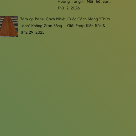
Hướng Trang Trí Nội Thất Sang
Trọng, Đẳng Cấp & Bền Bỉ
Th01 2, 2026
Tấm ốp Panel Cách Nhiệt: Cuộc Cách Mạng "Chữa
Lành" Không Gian Sống – Giải Pháp Kiến Trúc &
Phong Cách Sống Đương Đại
Th12 29, 2025