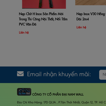
Nẹp Chữ H Inox Sản Phẩm Mới
Nẹp Inox V30 Hồng 
Thêm vào giỏ hàng
Xem nhanh
Thêm vào giỏ hàng
Trong Thi Công Nội Thất, Nối Tấm
Dài 2m4
PVC Vân Đá
Liên hệ
Liên hệ
Email nhận khuyến mãi:
CÔNG TY CỔ PHẦN ĐẠI NAM WALL
Địa Chỉ Kho Hàng: 170 QL1A , P.Tân Thới Nhất, Quận 12, TP. Hồ C