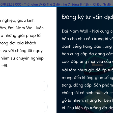
078.22.33.000 - Thời gian LV từ Thứ 2 đến thứ 7: Sáng 8h-12h - Chiều: 1h đến
TẤM PANEL CÁCH
Đăng ký tư vấn dịc
GỖ
 nghiệp, giàu kinh
NHIỆT
tâm, Đại Nam Wall luôn
Đại Nam Wall - Nơi cung c
ang Trí
Nẹp Inox V10 Trắng Gấp Mép – Dài 2m4
ra những giải pháp tối
hảo cho nhu cầu trang trí v
mong đợi của khách
danh tiếng hàng đầu trong 
h vụ với chúng tôi ngay
hào cung cấp đa dạng các 
NẸP INOX V10 TRẮNG GẤP MÉ
ghiệm sự chuyên nghiệp
cao, đáp ứng mọi yêu cầu 
2M4
trội.
Với tấm nhựa giả đá ốp tườ
5.0/5
(1 đánh giá)
|
0 đã bán
mang đến không gian sống
Xem thêm thuộc tính sản phẩm
trọng, đẳng cấp. Sản phẩ
chúng tôi có hình thức và c
Trạng thái:
Còn hàng
gỗ tự nhiên, nhưng lại bền
Số lần xem:
257
trì. Phụ kiện ốp tường đa 