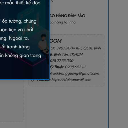
bị lỗi
c mẫu thiết kế độc
+
GIAO HÀNG ĐẢM BẢO
gay
ói ốp tường, chúng
Giao hàng tại nhà
2156
uận tiện và chất
àng. Ngoài ra,
SHOWROOM
ất tranh tráng
Địa chỉ:
SX: 390/34/14 KP1, QL1A, Bình
Hưng Hòa B, Bình Tân, TP.HCM
n không gian trang
Hotline:
078.22.33.000
I CHO TÔI
Hotline Kỹ Thuật:
0938.692.111
Email:
intranhtrangguong@gmail.com
Website:
https://dainamwall.com