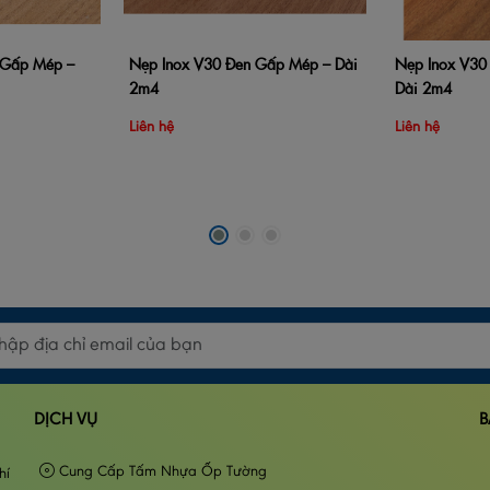
Gấp Mép –
Nẹp Inox V30 Đen Gấp Mép – Dài
Nẹp Inox V30 
Xem nhanh
Thêm vào giỏ hàng
Xem nhanh
Thêm vào giỏ 
2m4
Dài 2m4
Liên hệ
Liên hệ
DỊCH VỤ
B
Cung Cấp Tấm Nhựa Ốp Tường
hí