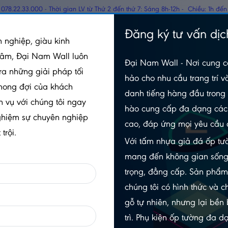
078.22.33.000 - Thời gian LV từ Thứ 2 đến thứ 7: Sáng 8h-12h - Chiều: 1h đến
TẤM PANEL CÁCH
Đăng ký tư vấn dịc
GỖ
 nghiệp, giàu kinh
NHIỆT
tâm, Đại Nam Wall luôn
Đại Nam Wall - Nơi cung c
ra những giải pháp tối
hảo cho nhu cầu trang trí v
Nhập Mẫu Hỏi Đáp Nội Dung Website Rau Sạch 01
mong đợi của khách
danh tiếng hàng đầu trong 
h vụ với chúng tôi ngay
Nhập Mẫu Hỏi Đáp Nội Dung Website Rau Sạch 01
hào cung cấp đa dạng các 
ghiệm sự chuyên nghiệp
cao, đáp ứng mọi yêu cầu 
trội.
Với tấm nhựa giả đá ốp tườ
mang đến không gian sống
ng elit, sed do eiusmod tempor incididunt ut labore et dolore
trọng, đẳng cấp. Sản phẩ
ercitation ullamco laboris nisi ut aliquip ex ea commodo con
chúng tôi có hình thức và c
gỗ tự nhiên, nhưng lại bền
CÂU HỎI LIÊN QUAN
trì. Phụ kiện ốp tường đa 