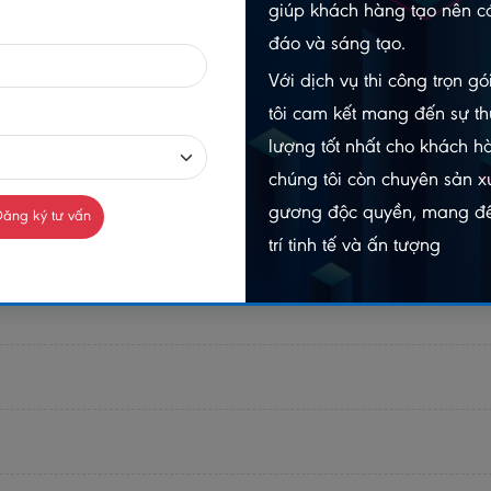
giúp khách hàng tạo nên cá
đáo và sáng tạo.
Với dịch vụ thi công trọn g
tôi cam kết mang đến sự th
lượng tốt nhất cho khách h
chúng tôi còn chuyên sản xu
gương độc quyền, mang đế
ăng ký tư vấn
trí tinh tế và ấn tượng