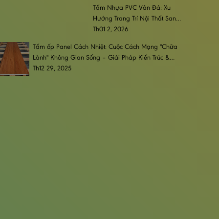
Tấm Nhựa PVC Vân Đá: Xu
Hướng Trang Trí Nội Thất Sang
Trọng, Đẳng Cấp & Bền Bỉ
Th01 2, 2026
Tấm ốp Panel Cách Nhiệt: Cuộc Cách Mạng "Chữa
Lành" Không Gian Sống – Giải Pháp Kiến Trúc &
Phong Cách Sống Đương Đại
Th12 29, 2025