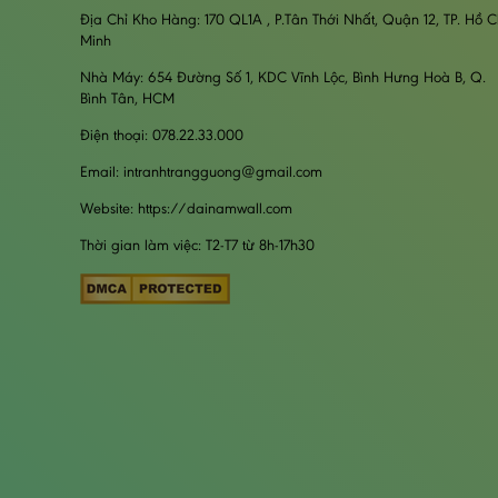
Địa Chỉ Kho Hàng: 170 QL1A , P.Tân Thới Nhất, Quận 12, TP. Hồ C
Minh
Nhà Máy: 654 Đường Số 1, KDC Vĩnh Lộc, Bình Hưng Hoà B, Q.
Bình Tân, HCM
Điện thoại: 078.22.33.000
Email: intranhtrangguong@gmail.com
Website: https://dainamwall.com
Thời gian làm việc: T2-T7 từ 8h-17h30