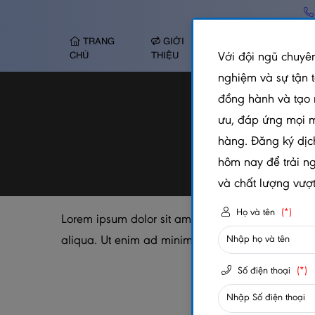
TRANG
GIỚI
TẤM NHỰA ỐP
Với đội ngũ chuyên
CHỦ
THIỆU
TƯỜNG
nghiệm và sự tận 
đồng hành và tạo 
ưu, đáp ứng mọi 
hàng. Đăng ký dịc
hôm nay để trải n
và chất lượng vượt 
Họ và tên
(*)
Lorem ipsum dolor sit amet, consectetur adipisci
aliqua. Ut enim ad minim veniam, quis nostrud ex
Số điện thoại
(*)