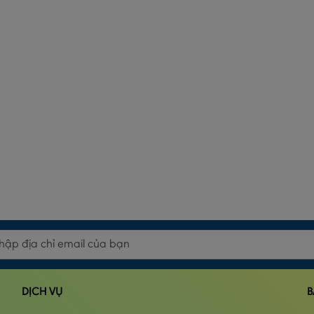
DỊCH VỤ
B