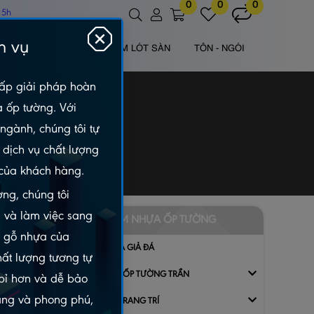
0
0
0
 5h
h vụ
 NHỰA NGOÀI TRỜI
TẤM LÓT SÀN
TÔN - NGÓI
ấp giải pháp hoàn
à ốp tường. Với
ngành, chúng tôi tự
dịch vụ chất lượng
của khách hàng.
ng, chúng tôi
 và làm việc sang
 magna
TẤM NHỰA ỐP TƯỜNG
m gỗ nhựa của
sequat.
TẤM NHỰA GIẢ ĐÁ
hất lượng tương tự
GỖ NHỰA ỐP TƯỜNG TRẦN
 bỉ hơn và dễ bảo
dạng và phong phú,
PHỤ KIỆN TRANG TRÍ