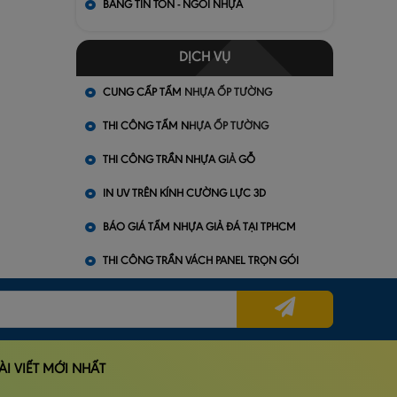
BẢNG TIN TÔN - NGÓI NHỰA
DỊCH VỤ
CUNG CẤP TẤM NHỰA ỐP TƯỜNG
THI CÔNG TẤM NHỰA ỐP TƯỜNG
THI CÔNG TRẦN NHỰA GIẢ GỖ
IN UV TRÊN KÍNH CƯỜNG LỰC 3D
BÁO GIÁ TẤM NHỰA GIẢ ĐÁ TẠI TPHCM
THI CÔNG TRẦN VÁCH PANEL TRỌN GÓI
ÀI VIẾT MỚI NHẤT