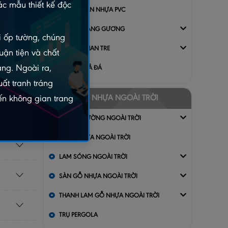
c mẫu thiết kế độc
VÁCH NGĂN NHỰA PVC
TRANH TRÁNG GƯƠNG
ói ốp tường, chúng
TẤM ỐP THAN TRE
uận tiện và chất
àng. Ngoài ra,
TẤM PU GIẢ ĐÁ
ất tranh tráng
GỖ NHỰA NGOÀI TRỜI
n không gian trang
TẤM ỐP TƯỜNG NGOÀI TRỜI
VỈ GỖ NHỰA NGOÀI TRỜI
LAM SÓNG NGOÀI TRỜI
SÀN GỖ NHỰA NGOÀI TRỜI
THANH LAM GỖ NHỰA NGOÀI TRỜI
TRỤ PERGOLA