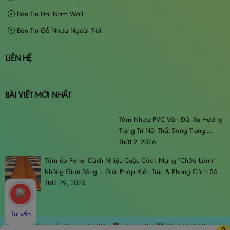
Bản Tin Đại Nam Wall
Bản Tin Gỗ Nhựa Ngoài Trời
LIÊN HỆ
BÀI VIẾT MỚI NHẤT
Tấm Nhựa PVC Vân Đá: Xu Hướng
Trang Trí Nội Thất Sang Trọng,
Đẳng Cấp & Bền Bỉ
Th01 2, 2026
Tấm ốp Panel Cách Nhiệt: Cuộc Cách Mạng "Chữa Lành"
Không Gian Sống – Giải Pháp Kiến Trúc & Phong Cách Sống
Đương Đại
Th12 29, 2025
Tư vấn
Trực tuyến:
3
Hôm nay:
844408
Tuần này:
0
Tất cả:
1608050