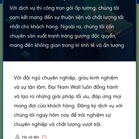
Với dịch vụ thi công trọn gói ốp tường, chúng tôi
cam kết mang đến sự thuận tiện và chất lượng tốt
CÔNG TY CỔ PHẦN ĐẠI NAM WALL
Địa Chỉ Kho Hàng: 170 QL1A , P.Tân Thới Nhất, Quận 12, TP. Hồ Chí Minh
nhất cho khách hàng. Ngoài ra, chúng tôi còn
Nhà Máy: 654 Đường Số 1, KDC Vĩnh Lộc, Bình Hưng Hoà B, Q. Bình Tân,
chuyên sản xuất tranh tráng gương độc quyền,
HCM
Điện thoại: 078.22.33.000
mang đến không gian trang trí tinh tế và ấn tượng
Email: intranhtrangguong@gmail.com
Website: https://dainamwall.com
Thời gian làm việc: T2-T7 từ 8h-17h30
Với đội ngũ chuyên nghiệp, giàu kinh nghiệm
DỊCH VỤ
và sự tận tâm, Đại Nam Wall luôn đồng hành
Cung Cấp Tấm Nhựa Ốp Tường
và tạo ra những giải pháp tối ưu, đáp ứng mọi
Thi Công Tấm Nhựa Ốp Tường
mong đợi của khách hàng. Đăng ký dịch vụ với
chúng tôi ngay hôm nay để trải nghiệm sự
Thi Công Trần Nhựa Giả Gỗ
chuyên nghiệp và chất lượng vượt trội.
In UV Trên Kính Cường Lực 3D
Thi Công Trần Vách Panel Trọn Gói
Họ và tên
(*)