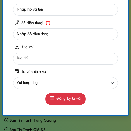
HỖ TRỢ KHÁCH HÀNG
Số điện thoại
(*)
Chính Sách Mua Hàng
Chính Sách Vận Chuyển
Chính Sách Đổi Trả Hàng
Địa chỉ
Chính Sách Bảo Hành Bảo Trì
Điều Khoản Thanh Toán
Tư vấn dịch vụ
Chính Sách Bảo Mật Thông Tin Khách Hàng
TIN TỨC
Đăng ký tư vấn
Bản Tin Tấm Nhựa Giả Đá
Bản Tin Tấm Ốp Tường PVC
Bản Tin Tranh Tráng Gương
Bản Tin Tranh Giả Đá