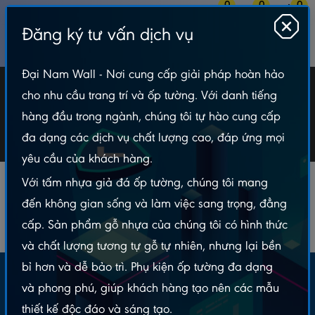
0
0
0
Đăng ký tư vấn dịch vụ
MENU
Đại Nam Wall - Nơi cung cấp giải pháp hoàn hảo
Nhập Mẫu Tài Liệu Website Rau Sạch 04
cho nhu cầu trang trí và ốp tường. Với danh tiếng
hàng đầu trong ngành, chúng tôi tự hào cung cấp
Nhập Mẫu Tài Liệu Website Rau Sạch 04
đa dạng các dịch vụ chất lượng cao, đáp ứng mọi
yêu cầu của khách hàng.
Với tấm nhựa giả đá ốp tường, chúng tôi mang
đến không gian sống và làm việc sang trọng, đẳng
cấp. Sản phẩm gỗ nhựa của chúng tôi có hình thức
và chất lượng tương tự gỗ tự nhiên, nhưng lại bền
bỉ hơn và dễ bảo trì. Phụ kiện ốp tường đa dạng
Email nhận khuyến mãi:
và phong phú, giúp khách hàng tạo nên các mẫu
thiết kế độc đáo và sáng tạo.