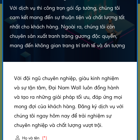
Với dịch vụ thi công trọn gói ốp tường, chúng tôi
cam kết mang đến sự thuận tiện và chất lượng tốt
CÔNG TY CỔ PHẦN ĐẠI NAM WALL
Địa Chỉ Kho Hàng: 170 QL1A , P.Tân Thới Nhất, Quận 12, TP. Hồ Chí Minh
nhất cho khách hàng. Ngoài ra, chúng tôi còn
Nhà Máy: 654 Đường Số 1, KDC Vĩnh Lộc, Bình Hưng Hoà B, Q. Bình Tân,
chuyên sản xuất tranh tráng gương độc quyền,
HCM
Điện thoại: 078.22.33.000
mang đến không gian trang trí tinh tế và ấn tượng
Email: intranhtrangguong@gmail.com
Website: https://dainamwall.com
Thời gian làm việc: T2-T7 từ 8h-17h30
Với đội ngũ chuyên nghiệp, giàu kinh nghiệm
DỊCH VỤ
và sự tận tâm, Đại Nam Wall luôn đồng hành
Cung Cấp Tấm Nhựa Ốp Tường
và tạo ra những giải pháp tối ưu, đáp ứng mọi
Thi Công Tấm Nhựa Ốp Tường
mong đợi của khách hàng. Đăng ký dịch vụ với
chúng tôi ngay hôm nay để trải nghiệm sự
Thi Công Trần Nhựa Giả Gỗ
chuyên nghiệp và chất lượng vượt trội.
In UV Trên Kính Cường Lực 3D
Thi Công Trần Vách Panel Trọn Gói
Họ và tên
(*)