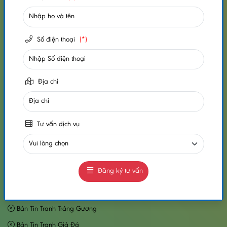
HỖ TRỢ KHÁCH HÀNG
Số điện thoại
(*)
Chính Sách Mua Hàng
Chính Sách Vận Chuyển
Chính Sách Đổi Trả Hàng
Địa chỉ
Chính Sách Bảo Hành Bảo Trì
Điều Khoản Thanh Toán
Tư vấn dịch vụ
Chính Sách Bảo Mật Thông Tin Khách Hàng
TIN TỨC
Đăng ký tư vấn
Bản Tin Tấm Nhựa Giả Đá
Bản Tin Tấm Ốp Tường PVC
Bản Tin Tranh Tráng Gương
Bản Tin Tranh Giả Đá