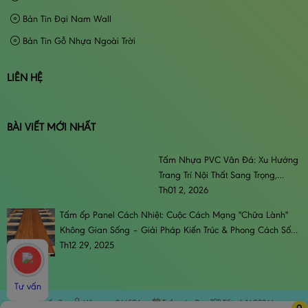
Bản Tin Đại Nam Wall
Bản Tin Gỗ Nhựa Ngoài Trời
LIÊN HỆ
BÀI VIẾT MỚI NHẤT
Tấm Nhựa PVC Vân Đá: Xu Hướng
Trang Trí Nội Thất Sang Trọng,
Đẳng Cấp & Bền Bỉ
Th01 2, 2026
Tấm ốp Panel Cách Nhiệt: Cuộc Cách Mạng "Chữa Lành"
Không Gian Sống – Giải Pháp Kiến Trúc & Phong Cách Sống
Đương Đại
Th12 29, 2025
Tư vấn
Trực tuyến:
3
Hôm nay:
844506
Tuần này:
0
Tất cả:
1608246