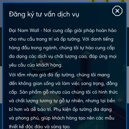
0
0
0
Đăng ký tư vấn dịch vụ
MENU
Đại Nam Wall - Nơi cung cấp giải pháp hoàn hảo
Nhập Mẫu Tài Liệu Website Rau Sạch 10
cho nhu cầu trang trí và ốp tường. Với danh tiếng
hàng đầu trong ngành, chúng tôi tự hào cung cấp
Nhập Mẫu Tài Liệu Website Rau Sạch 10
đa dạng các dịch vụ chất lượng cao, đáp ứng mọi
yêu cầu của khách hàng.
Với tấm nhựa giả đá ốp tường, chúng tôi mang
đến không gian sống và làm việc sang trọng, đẳng
cấp. Sản phẩm gỗ nhựa của chúng tôi có hình thức
và chất lượng tương tự gỗ tự nhiên, nhưng lại bền
bỉ hơn và dễ bảo trì. Phụ kiện ốp tường đa dạng
Email nhận khuyến mãi:
và phong phú, giúp khách hàng tạo nên các mẫu
thiết kế độc đáo và sáng tạo.