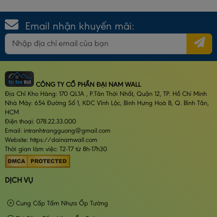
Email nhận khuyến mãi:
CÔNG TY CỔ PHẦN ĐẠI NAM WALL
Địa Chỉ Kho Hàng: 170 QL1A , P.Tân Thới Nhất, Quận 12, TP. Hồ Chí Minh
Nhà Máy: 654 Đường Số 1, KDC Vĩnh Lộc, Bình Hưng Hoà B, Q. Bình Tân,
HCM
Điện thoại: 078.22.33.000
Email: intranhtrangguong@gmail.com
Website: https://dainamwall.com
Thời gian làm việc: T2-T7 từ 8h-17h30
DỊCH VỤ
Cung Cấp Tấm Nhựa Ốp Tường