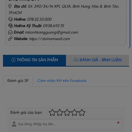
Địa chỉ:
SX: 390/34/14 KP1, QL1A, Bình Hưng Hòa B, Bình Tân,
TP.HCM
Hotline:
078.22.33.000
Hotline Kỹ Thuật:
0938.692.111
Email:
intranhtrangguong@gmail.com
Website:
https://dainamwall.com
THÔNG TIN SẢN PHẨM
ĐÁNH GIÁ - BÌNH LUẬN
Đánh giá SP
Cảm nhận KH trên Facebook
BÌNH LUẬN CỦA BẠN
Đánh giá của bạn:
*