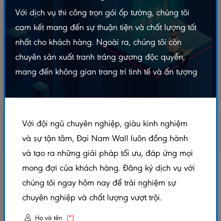
Với dịch vụ thi công trọn gói ốp tường, chúng tôi
cam kết mang đến sự thuận tiện và chất lượng tốt
nhất cho khách hàng. Ngoài ra, chúng tôi còn
chuyên sản xuất tranh tráng gương độc quyền,
mang đến không gian trang trí tinh tế và ấn tượng
Với đội ngũ chuyên nghiệp, giàu kinh nghiệm
và sự tận tâm, Đại Nam Wall luôn đồng hành
và tạo ra những giải pháp tối ưu, đáp ứng mọi
mong đợi của khách hàng. Đăng ký dịch vụ với
SÀN GỖ CỐT XANH KOSMOS 8MM – K81
chúng tôi ngay hôm nay để trải nghiệm sự
5.0/5
(1 đánh giá)
|
0 đã bán
chuyên nghiệp và chất lượng vượt trội.
Xem thêm thuộc tính sản phẩm
Họ và tên
(*)