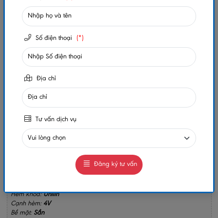
Trạng thái:
Còn hàng
Số lần xem:
151
Số điện thoại
(*)
-
+
Gọi ngay
Chat Zalo
Địa chỉ
0984032156
0984032156
MUA NGAY
Tư vấn dịch vụ
GIAO HÀNG COD TOÀN QUỐC
GỌI CHO TÔI
Đăng ký tư vấn
Kích thước:
200 x 8 x 1225mm
Quy cách:
9 thanh/hộp (2.205m2/hộp)
Hèm khóa:
Unilin
Cạnh hèm:
4V
Bề mặt:
Sần