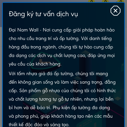
0
0
0
Đăng ký tư vấn dịch vụ
MENU
Đại Nam Wall - Nơi cung cấp giải pháp hoàn hảo
Tấm Lót Sàn
Sàn Gỗ
Kosmos
cho nhu cầu trang trí và ốp tường. Với danh tiếng
Sàn gỗ cốt xanh Kosmos 8mm – K81
hàng đầu trong ngành, chúng tôi tự hào cung cấp
Sàn gỗ cốt xanh Kosmos 8mm – K81
đa dạng các dịch vụ chất lượng cao, đáp ứng mọi
yêu cầu của khách hàng.
Với tấm nhựa giả đá ốp tường, chúng tôi mang
đến không gian sống và làm việc sang trọng, đẳng
cấp. Sản phẩm gỗ nhựa của chúng tôi có hình thức
và chất lượng tương tự gỗ tự nhiên, nhưng lại bền
bỉ hơn và dễ bảo trì. Phụ kiện ốp tường đa dạng
và phong phú, giúp khách hàng tạo nên các mẫu
thiết kế độc đáo và sáng tạo.