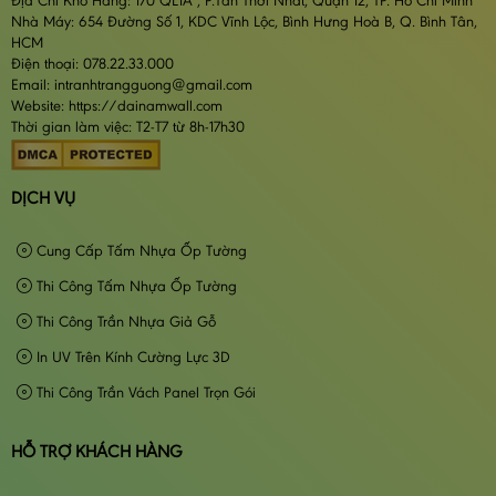
Địa Chỉ Kho Hàng: 170 QL1A , P.Tân Thới Nhất, Quận 12, TP. Hồ Chí Minh
Nhà Máy: 654 Đường Số 1, KDC Vĩnh Lộc, Bình Hưng Hoà B, Q. Bình Tân,
HCM
Điện thoại: 078.22.33.000
Email: intranhtrangguong@gmail.com
Website: https://dainamwall.com
Thời gian làm việc: T2-T7 từ 8h-17h30
DỊCH VỤ
Cung Cấp Tấm Nhựa Ốp Tường
Thi Công Tấm Nhựa Ốp Tường
Thi Công Trần Nhựa Giả Gỗ
In UV Trên Kính Cường Lực 3D
Thi Công Trần Vách Panel Trọn Gói
HỖ TRỢ KHÁCH HÀNG