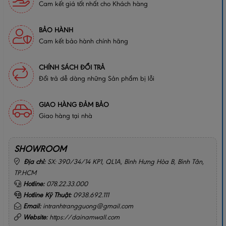
Cam kết giá tốt nhất cho Khách hàng
BẢO HÀNH
Cam kết bảo hành chính hãng
CHÍNH SÁCH ĐỔI TRẢ
Đổi trả dễ dàng những Sản phẩm bị lỗi
GIAO HÀNG ĐẢM BẢO
Giao hàng tại nhà
SHOWROOM
Địa chỉ:
SX: 390/34/14 KP1, QL1A, Bình Hưng Hòa B, Bình Tân,
TP.HCM
Hotline:
078.22.33.000
Hotline Kỹ Thuật:
0938.692.111
Email:
intranhtrangguong@gmail.com
Website:
https://dainamwall.com