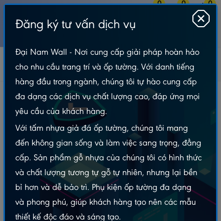
0
0
0
Đăng ký tư vấn dịch vụ
MENU
Đại Nam Wall - Nơi cung cấp giải pháp hoàn hảo
Tấm Nhựa Ốp Tường
Tấm Ốp Than Tre
cho nhu cầu trang trí và ốp tường. Với danh tiếng
Tấm Ốp Than Tre – Giọt Nước Hồng
hàng đầu trong ngành, chúng tôi tự hào cung cấp
Tấm Ốp Than Tre – Giọt Nước Hồng
đa dạng các dịch vụ chất lượng cao, đáp ứng mọi
yêu cầu của khách hàng.
Với tấm nhựa giả đá ốp tường, chúng tôi mang
đến không gian sống và làm việc sang trọng, đẳng
cấp. Sản phẩm gỗ nhựa của chúng tôi có hình thức
và chất lượng tương tự gỗ tự nhiên, nhưng lại bền
bỉ hơn và dễ bảo trì. Phụ kiện ốp tường đa dạng
và phong phú, giúp khách hàng tạo nên các mẫu
thiết kế độc đáo và sáng tạo.