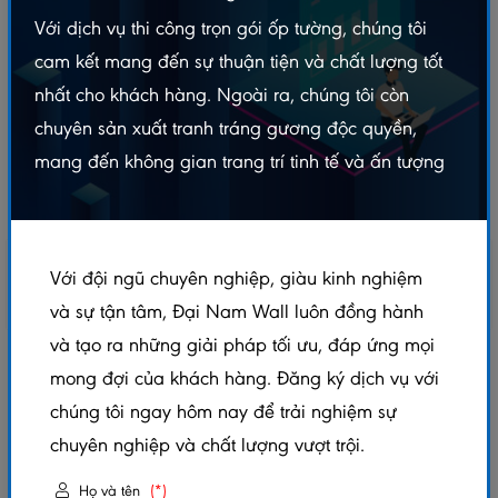
Với dịch vụ thi công trọn gói ốp tường, chúng tôi
cam kết mang đến sự thuận tiện và chất lượng tốt
nhất cho khách hàng. Ngoài ra, chúng tôi còn
chuyên sản xuất tranh tráng gương độc quyền,
mang đến không gian trang trí tinh tế và ấn tượng
Với đội ngũ chuyên nghiệp, giàu kinh nghiệm
và sự tận tâm, Đại Nam Wall luôn đồng hành
và tạo ra những giải pháp tối ưu, đáp ứng mọi
TẤM ỐP THAN TRE – GIỌT NƯỚC HỒNG
mong đợi của khách hàng. Đăng ký dịch vụ với
chúng tôi ngay hôm nay để trải nghiệm sự
5.0/5
(1 đánh giá)
|
0 đã bán
chuyên nghiệp và chất lượng vượt trội.
Xem thêm thuộc tính sản phẩm
Họ và tên
(*)
Trạng thái:
Còn hàng