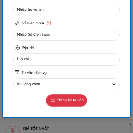
Số lần xem:
212
Số điện thoại
(*)
-
+
Gọi ngay
Chat Zalo
Địa chỉ
0984032156
0984032156
MUA NGAY
GIAO HÀNG COD TOÀN QUỐC
Tư vấn dịch vụ
GỌI CHO TÔI
Đăng ký tư vấn
Chia sẻ:
GIÁ TỐT NHẤT