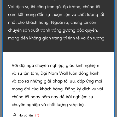
Với dịch vụ thi công trọn gói ốp tường, chúng tôi
cam kết mang đến sự thuận tiện và chất lượng tốt
nhất cho khách hàng. Ngoài ra, chúng tôi còn
chuyên sản xuất tranh tráng gương độc quyền,
mang đến không gian trang trí tinh tế và ấn tượng
Với đội ngũ chuyên nghiệp, giàu kinh nghiệm
và sự tận tâm, Đại Nam Wall luôn đồng hành
và tạo ra những giải pháp tối ưu, đáp ứng mọi
TẤM ỐP THAN TRE – GƯƠNG BẠC
mong đợi của khách hàng. Đăng ký dịch vụ với
chúng tôi ngay hôm nay để trải nghiệm sự
5.0/5
(1 đánh giá)
|
0 đã bán
chuyên nghiệp và chất lượng vượt trội.
Xem thêm thuộc tính sản phẩm
Họ và tên
(*)
Trạng thái:
Còn hàng