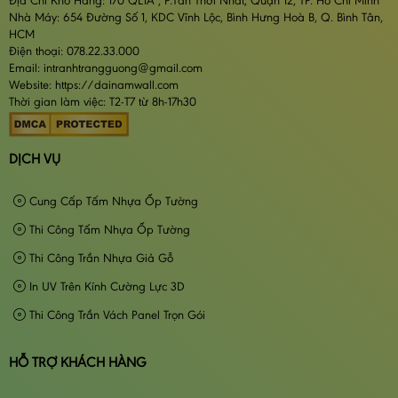
Địa Chỉ Kho Hàng: 170 QL1A , P.Tân Thới Nhất, Quận 12, TP. Hồ Chí Minh
Nhà Máy: 654 Đường Số 1, KDC Vĩnh Lộc, Bình Hưng Hoà B, Q. Bình Tân,
HCM
Điện thoại: 078.22.33.000
Email: intranhtrangguong@gmail.com
Website: https://dainamwall.com
Thời gian làm việc: T2-T7 từ 8h-17h30
DỊCH VỤ
Cung Cấp Tấm Nhựa Ốp Tường
Thi Công Tấm Nhựa Ốp Tường
Thi Công Trần Nhựa Giả Gỗ
In UV Trên Kính Cường Lực 3D
Thi Công Trần Vách Panel Trọn Gói
HỖ TRỢ KHÁCH HÀNG