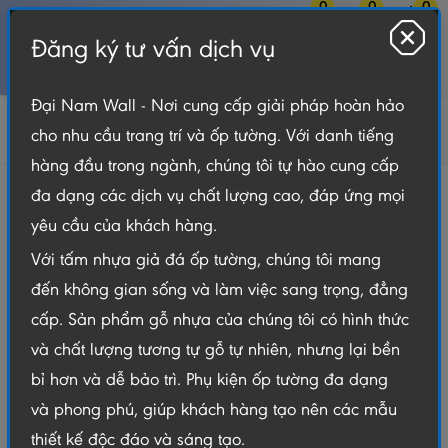
0
0
0
Đăng ký tư vấn dịch vụ
MENU
Đại Nam Wall - Nơi cung cấp giải pháp hoàn hảo
Tấm Nhựa Ốp Tường
Tấm Ốp Than Tre
cho nhu cầu trang trí và ốp tường. Với danh tiếng
Tấm Ốp Than Tre – Gương Bạc
hàng đầu trong ngành, chúng tôi tự hào cung cấp
Tấm Ốp Than Tre – Gương Bạc
đa dạng các dịch vụ chất lượng cao, đáp ứng mọi
yêu cầu của khách hàng.
Với tấm nhựa giả đá ốp tường, chúng tôi mang
đến không gian sống và làm việc sang trọng, đẳng
cấp. Sản phẩm gỗ nhựa của chúng tôi có hình thức
và chất lượng tương tự gỗ tự nhiên, nhưng lại bền
bỉ hơn và dễ bảo trì. Phụ kiện ốp tường đa dạng
và phong phú, giúp khách hàng tạo nên các mẫu
thiết kế độc đáo và sáng tạo.