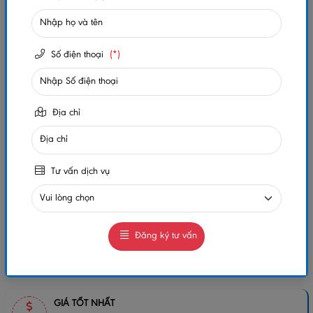
Số lần xem:
275
Số điện thoại
(*)
-
+
Gọi ngay
Chat Zalo
Địa chỉ
0984032156
0984032156
MUA NGAY
GIAO HÀNG COD TOÀN QUỐC
Tư vấn dịch vụ
GỌI CHO TÔI
Đăng ký tư vấn
Chia sẻ:
GIÁ TỐT NHẤT