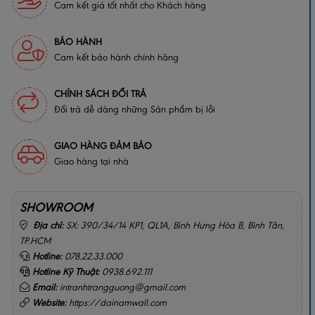
Cam kết giá tốt nhất cho Khách hàng
BẢO HÀNH
Cam kết bảo hành chính hãng
CHÍNH SÁCH ĐỔI TRẢ
Đổi trả dễ dàng những Sản phẩm bị lỗi
GIAO HÀNG ĐẢM BẢO
Giao hàng tại nhà
SHOWROOM
Địa chỉ:
SX: 390/34/14 KP1, QL1A, Bình Hưng Hòa B, Bình Tân,
TP.HCM
Hotline:
078.22.33.000
Hotline Kỹ Thuật:
0938.692.111
Email:
intranhtrangguong@gmail.com
Website:
https://dainamwall.com