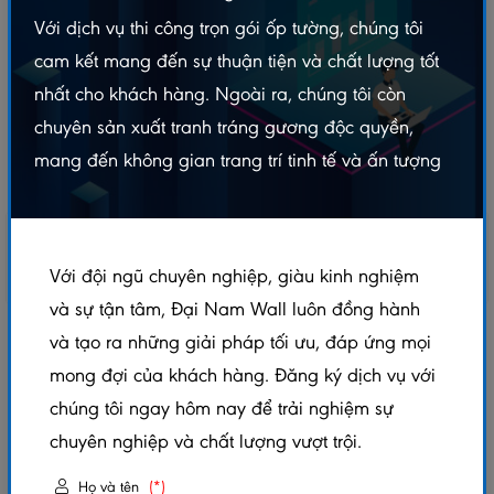
Với dịch vụ thi công trọn gói ốp tường, chúng tôi
cam kết mang đến sự thuận tiện và chất lượng tốt
nhất cho khách hàng. Ngoài ra, chúng tôi còn
chuyên sản xuất tranh tráng gương độc quyền,
mang đến không gian trang trí tinh tế và ấn tượng
Với đội ngũ chuyên nghiệp, giàu kinh nghiệm
và sự tận tâm, Đại Nam Wall luôn đồng hành
và tạo ra những giải pháp tối ưu, đáp ứng mọi
TÔN NHỰA 11 SÓNG
mong đợi của khách hàng. Đăng ký dịch vụ với
5.0/5
(1 đánh giá)
|
0 đã bán
chúng tôi ngay hôm nay để trải nghiệm sự
Xem thêm thuộc tính sản phẩm
chuyên nghiệp và chất lượng vượt trội.
Trạng thái:
Còn hàng
Họ và tên
(*)