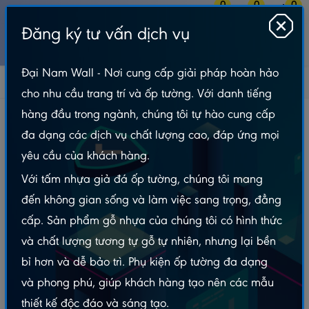
0
0
0
Đăng ký tư vấn dịch vụ
MENU
Đại Nam Wall - Nơi cung cấp giải pháp hoàn hảo
Tôn - Ngói
Tôn Nhựa ASA/PVC
Tôn Nhựa 11 Sóng
cho nhu cầu trang trí và ốp tường. Với danh tiếng
Tôn Nhựa 11 Sóng
hàng đầu trong ngành, chúng tôi tự hào cung cấp
đa dạng các dịch vụ chất lượng cao, đáp ứng mọi
yêu cầu của khách hàng.
Với tấm nhựa giả đá ốp tường, chúng tôi mang
đến không gian sống và làm việc sang trọng, đẳng
cấp. Sản phẩm gỗ nhựa của chúng tôi có hình thức
và chất lượng tương tự gỗ tự nhiên, nhưng lại bền
bỉ hơn và dễ bảo trì. Phụ kiện ốp tường đa dạng
và phong phú, giúp khách hàng tạo nên các mẫu
thiết kế độc đáo và sáng tạo.