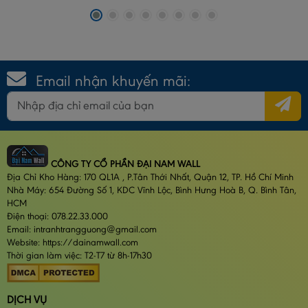
Email nhận khuyến mãi:
CÔNG TY CỔ PHẦN ĐẠI NAM WALL
Địa Chỉ Kho Hàng: 170 QL1A , P.Tân Thới Nhất, Quận 12, TP. Hồ Chí Minh
Nhà Máy: 654 Đường Số 1, KDC Vĩnh Lộc, Bình Hưng Hoà B, Q. Bình Tân,
HCM
Điện thoại: 078.22.33.000
Email: intranhtrangguong@gmail.com
Website: https://dainamwall.com
Thời gian làm việc: T2-T7 từ 8h-17h30
DỊCH VỤ