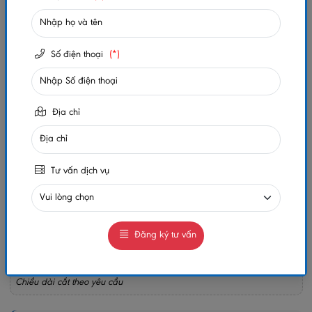
Số lần xem:
197
-
+
Số điện thoại
(*)
Gọi ngay
Chat Zalo
0984032156
0984032156
Địa chỉ
MUA NGAY
GIAO HÀNG COD TOÀN QUỐC
Tư vấn dịch vụ
GỌI CHO TÔI
Quy Cách: 1050mm
Đăng ký tư vấn
Hữu Dụng: 1000mm
Chiều Cao Sóng: 18mm
Hàng sx trong nước có chứng nhận chất lượng QC, bảo hành 10 năm
Chiều dài cắt theo yêu cầu