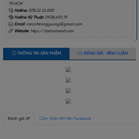
TP.HCM
Hotline:
078.22.33.000
Hotline Kỹ Thuật:
0938.692.111
Email:
intranhtrangguong@gmail.com
Website:
https://dainamwall.com
THÔNG TIN SẢN PHẨM
ĐÁNH GIÁ - BÌNH LUẬN
Đánh giá SP
Cảm nhận KH trên Facebook
BÌNH LUẬN CỦA BẠN