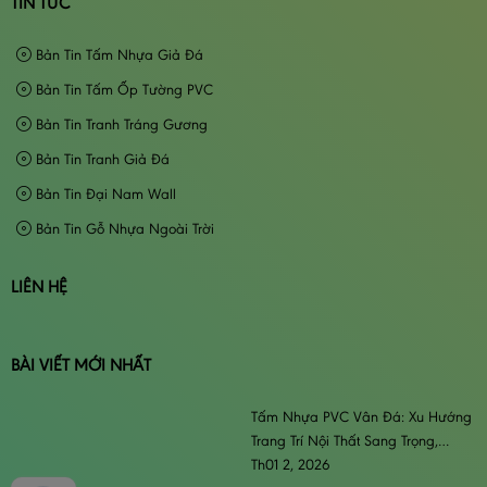
TIN TỨC
Bản Tin Tấm Nhựa Giả Đá
Bản Tin Tấm Ốp Tường PVC
Bản Tin Tranh Tráng Gương
Bản Tin Tranh Giả Đá
Bản Tin Đại Nam Wall
Bản Tin Gỗ Nhựa Ngoài Trời
LIÊN HỆ
BÀI VIẾT MỚI NHẤT
Tấm Nhựa PVC Vân Đá: Xu Hướng
Trang Trí Nội Thất Sang Trọng,
Đẳng Cấp & Bền Bỉ
Th01 2, 2026