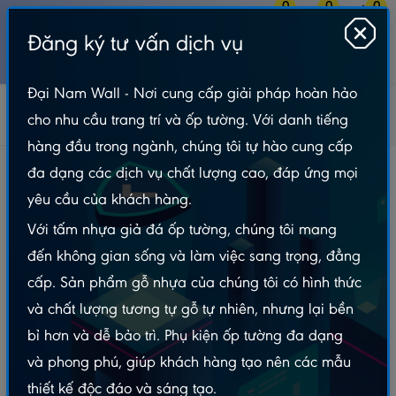
0
0
0
Đăng ký tư vấn dịch vụ
MENU
Đại Nam Wall - Nơi cung cấp giải pháp hoàn hảo
Tấm Lót Sàn
Sàn Gỗ
Sàn Galamax
cho nhu cầu trang trí và ốp tường. Với danh tiếng
Sàn Gỗ Galamax Lót Sàn Mặt Bóng 8.3mm – BG220
hàng đầu trong ngành, chúng tôi tự hào cung cấp
Sàn Gỗ Galamax Lót Sàn Mặt Bóng 8.3mm –
đa dạng các dịch vụ chất lượng cao, đáp ứng mọi
BG220
yêu cầu của khách hàng.
Với tấm nhựa giả đá ốp tường, chúng tôi mang
đến không gian sống và làm việc sang trọng, đẳng
cấp. Sản phẩm gỗ nhựa của chúng tôi có hình thức
và chất lượng tương tự gỗ tự nhiên, nhưng lại bền
bỉ hơn và dễ bảo trì. Phụ kiện ốp tường đa dạng
và phong phú, giúp khách hàng tạo nên các mẫu
thiết kế độc đáo và sáng tạo.