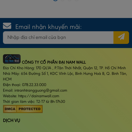
Email nhận khuyến mãi:
CÔNG TY CỔ PHẦN ĐẠI NAM WALL
Địa Chỉ Kho Hàng: 170 QL1A , P.Tân Thới Nhất, Quận 12, TP. Hồ Chí Minh
Nhà Máy: 654 Đường Số 1, KDC Vĩnh Lộc, Bình Hưng Hoà B, Q. Bình Tân,
HCM
Điện thoại: 078.22.33.000
Email: intranhtrangguong@gmail.com
Website: https://dainamwall.com
Thời gian làm việc: T2-T7 từ 8h-17h30
DỊCH VỤ