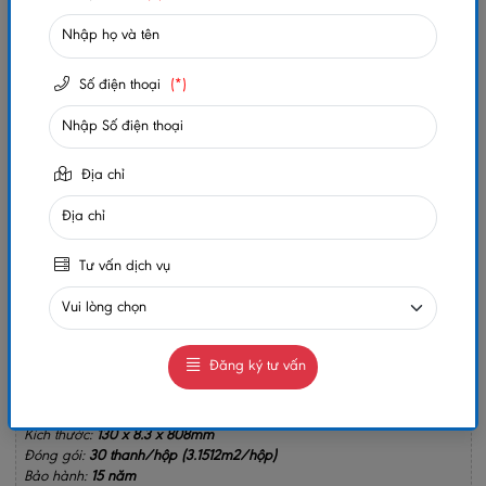
Xem thêm thuộc tính sản phẩm
Trạng thái:
Còn hàng
Số điện thoại
(*)
Số lần xem:
371
-
+
Địa chỉ
Gọi ngay
Chat Zalo
0984032156
0984032156
Tư vấn dịch vụ
MUA NGAY
GIAO HÀNG COD TOÀN QUỐC
Đăng ký tư vấn
GỌI CHO TÔI
Kích thước:
130 x 8.3 x 808mm
Đóng gói:
30 thanh/hộp (3.1512m2/hộp)
Bảo hành:
15 năm