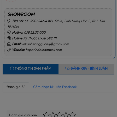
SHOWROOM
Địa chỉ:
SX: 390/34/14 KP1, QL1A, Bình Hưng Hòa B, Bình Tân,
TP.HCM
Hotline:
078.22.33.000
Hotline Kỹ Thuật:
0938.692.111
Email:
intranhtrangguong@gmail.com
Website:
https://dainamwall.com
THÔNG TIN SẢN PHẨM
ĐÁNH GIÁ - BÌNH LUẬN
Đánh giá SP
Cảm nhận KH trên Facebook
BÌNH LUẬN CỦA BẠN
Đánh giá của bạn: