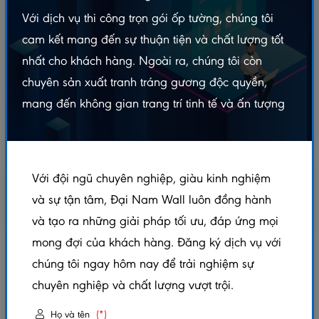
Với dịch vụ thi công trọn gói ốp tường, chúng tôi
cam kết mang đến sự thuận tiện và chất lượng tốt
nhất cho khách hàng. Ngoài ra, chúng tôi còn
chuyên sản xuất tranh tráng gương độc quyền,
mang đến không gian trang trí tinh tế và ấn tượng
Với đội ngũ chuyên nghiệp, giàu kinh nghiệm
và sự tận tâm, Đại Nam Wall luôn đồng hành
và tạo ra những giải pháp tối ưu, đáp ứng mọi
mong đợi của khách hàng. Đăng ký dịch vụ với
SÀN GỖ GALAMAX LÓT SÀN MẶT BÓNG
chúng tôi ngay hôm nay để trải nghiệm sự
8.3MM – BG220
chuyên nghiệp và chất lượng vượt trội.
5.0/5
(1 đánh giá)
|
0 đã bán
Họ và tên
(*)