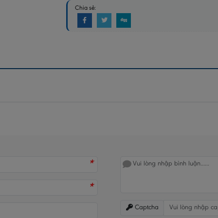
Chia sẻ:
*
*
Captcha