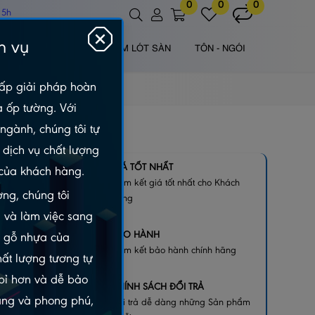
0
0
0
 5h
h vụ
 NHỰA NGOÀI TRỜI
TẤM LÓT SÀN
TÔN - NGÓI
ấp giải pháp hoàn
à ốp tường. Với
ngành, chúng tôi tự
dịch vụ chất lượng
MM BẢN
GIÁ TỐT NHẤT
của khách hàng.
Cam kết giá tốt nhất cho Khách
ng, chúng tôi
hàng
 và làm việc sang
BẢO HÀNH
m gỗ nhựa của
Cam kết bảo hành chính hãng
hất lượng tương tự
 bỉ hơn và dễ bảo
CHÍNH SÁCH ĐỔI TRẢ
dạng và phong phú,
Đổi trả dễ dàng những Sản phẩm