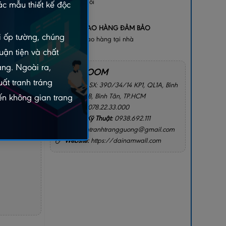
bị lỗi
c mẫu thiết kế độc
+
GIAO HÀNG ĐẢM BẢO
gay
ói ốp tường, chúng
Giao hàng tại nhà
2156
uận tiện và chất
àng. Ngoài ra,
SHOWROOM
ất tranh tráng
Địa chỉ:
SX: 390/34/14 KP1, QL1A, Bình
Hưng Hòa B, Bình Tân, TP.HCM
n không gian trang
Hotline:
078.22.33.000
I CHO TÔI
Hotline Kỹ Thuật:
0938.692.111
Email:
intranhtrangguong@gmail.com
Website:
https://dainamwall.com