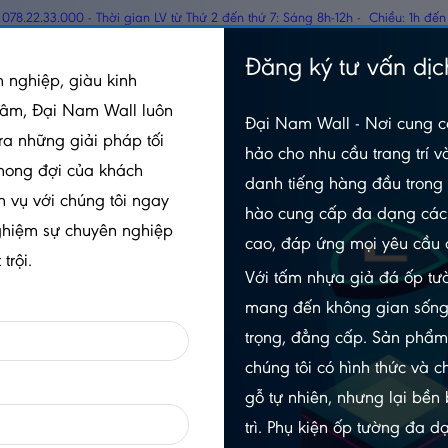
078.22.33.000 - Thời gian LV từ Thứ 2 đến thứ 7: Sáng 8h-12h - Chiều: 1h đến
TẤM PANEL CÁCH
Đăng ký tư vấn dịc
GỖ
 nghiệp, giàu kinh
NHIỆT
tâm, Đại Nam Wall luôn
Đại Nam Wall - Nơi cung c
 Nền 12mm Bản Nhỏ – O135
ra những giải pháp tối
hảo cho nhu cầu trang trí v
mong đợi của khách
O135
danh tiếng hàng đầu trong 
h vụ với chúng tôi ngay
hào cung cấp đa dạng các 
SÀN GỖ ROBINA LÓT NỀN 12
ghiệm sự chuyên nghiệp
cao, đáp ứng mọi yêu cầu 
NHỎ – O135
trội.
Với tấm nhựa giả đá ốp tườ
5.0/5
(1 đánh giá)
|
0 đã bán
mang đến không gian sống
Xem thêm thuộc tính sản phẩm
trọng, đẳng cấp. Sản phẩ
chúng tôi có hình thức và c
Trạng thái:
Còn hàng
gỗ tự nhiên, nhưng lại bền
Số lần xem:
146
trì. Phụ kiện ốp tường đa 