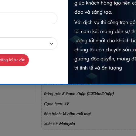
giúp khách hàng tạo nên cá
-
đáo và sáng tạo.
Gọi n
Chat Zalo
Với dịch vụ thi công trọn g
098403
0984032156
tôi cam kết mang đến sự th
lượng tốt nhất cho khách h
MUA NGAY
chúng tôi còn chuyên sản xu
GIAO HÀNG COD TOÀN QUỐC
gương độc quyền, mang đế
ăng ký tư vấn
trí tinh tế và ấn tượng
GỌ
Kích thước:
115 x 12 x 1283mm
Đóng gói:
8 thanh /hộp (1.1804m2/hộp)
Cạnh hèm:
4V
Bảo hành:
15 năm mối mọt
Xuất xứ:
Malaysia