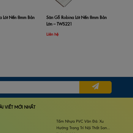
a Lót Nền 8mm Bản
Sàn Gỗ Robina Lót Nền 8mm Bản
hàng
Xem nhanh
Thêm vào giỏ hàng
Xem nhanh
Lớn – TWS221
Liên hệ
ÀI VIẾT MỚI NHẤT
Tấm Nhựa PVC Vân Đá: Xu
Hướng Trang Trí Nội Thất Sang