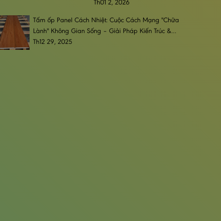
Trọng, Đẳng Cấp & Bền Bỉ
Th01 2, 2026
Tấm ốp Panel Cách Nhiệt: Cuộc Cách Mạng "Chữa
Lành" Không Gian Sống – Giải Pháp Kiến Trúc &
Phong Cách Sống Đương Đại
Th12 29, 2025