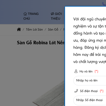
TRANG
GIỚI
TẤM NHỰA ỐP
Với đội ngũ chuyên
CHỦ
THIỆU
TƯỜNG
nghiệm và sự tận 
Tấm Lót Sàn
Sàn Gỗ
Robina
Sàn Gỗ Robina Lót
đồng hành và tạo 
ưu, đáp ứng mọi 
Sàn Gỗ Robina Lót Nền 12mm Bản Nhỏ – 
hàng. Đăng ký dịc
hôm nay để trải n
và chất lượng vượt 
Họ và tên
(*)
Số điện thoại
(*)