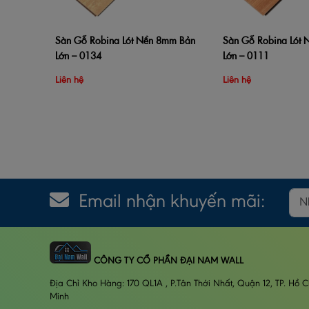
Sàn Gỗ Robina Lót Nền 8mm Bản
Sàn Gỗ Robina Lót
Thêm vào giỏ hàng
Xem nhanh
Thêm vào giỏ hàng
Lớn – 0134
Lớn – 0111
Liên hệ
Liên hệ
Email nhận khuyến mãi:
CÔNG TY CỔ PHẦN ĐẠI NAM WALL
Địa Chỉ Kho Hàng: 170 QL1A , P.Tân Thới Nhất, Quận 12, TP. Hồ C
Minh