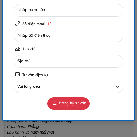
Trạng thái:
Còn hàng
Số lần xem:
273
Số điện thoại
(*)
-
+
Địa chỉ
Gọi ngay
Chat Zalo
0984032156
0984032156
MUA NGAY
Tư vấn dịch vụ
GIAO HÀNG COD TOÀN QUỐC
GỌI CHO TÔI
Đăng ký tư vấn
Kích thước:
193 x 8 x 1283mm
Đóng gói:
8 thanh /hộp 1.981m2/hộp
Cạnh hèm:
Phẳng
Bảo hành:
15 năm mối mọt