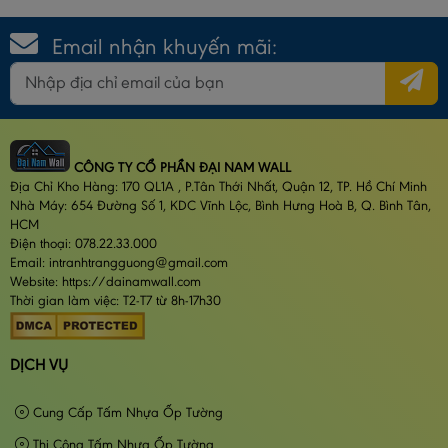
Email nhận khuyến mãi:
CÔNG TY CỔ PHẦN ĐẠI NAM WALL
Địa Chỉ Kho Hàng: 170 QL1A , P.Tân Thới Nhất, Quận 12, TP. Hồ Chí Minh
Nhà Máy: 654 Đường Số 1, KDC Vĩnh Lộc, Bình Hưng Hoà B, Q. Bình Tân,
HCM
Điện thoại: 078.22.33.000
Email: intranhtrangguong@gmail.com
Website: https://dainamwall.com
Thời gian làm việc: T2-T7 từ 8h-17h30
DỊCH VỤ
Cung Cấp Tấm Nhựa Ốp Tường
Thi Công Tấm Nhựa Ốp Tường