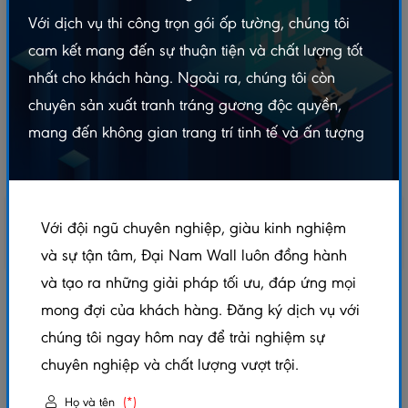
Với dịch vụ thi công trọn gói ốp tường, chúng tôi
cam kết mang đến sự thuận tiện và chất lượng tốt
nhất cho khách hàng. Ngoài ra, chúng tôi còn
chuyên sản xuất tranh tráng gương độc quyền,
mang đến không gian trang trí tinh tế và ấn tượng
Với đội ngũ chuyên nghiệp, giàu kinh nghiệm
và sự tận tâm, Đại Nam Wall luôn đồng hành
và tạo ra những giải pháp tối ưu, đáp ứng mọi
SÀN GỖ ROBINA LÓT NỀN 8MM BẢN LỚN –
mong đợi của khách hàng. Đăng ký dịch vụ với
0111
chúng tôi ngay hôm nay để trải nghiệm sự
chuyên nghiệp và chất lượng vượt trội.
5.0/5
(1 đánh giá)
|
0 đã bán
Xem thêm thuộc tính sản phẩm
Họ và tên
(*)