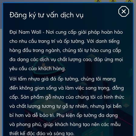
0
0
0
Đăng ký tư vấn dịch vụ
MENU
Đại Nam Wall - Nơi cung cấp giải pháp hoàn hảo
Tấm Lót Sàn
Sàn Gỗ
Robina
cho nhu cầu trang trí và ốp tường. Với danh tiếng
Sàn Gỗ Robina Lót Nền 8mm Bản Lớn – 0111
hàng đầu trong ngành, chúng tôi tự hào cung cấp
Sàn Gỗ Robina Lót Nền 8mm Bản Lớn – 0111
đa dạng các dịch vụ chất lượng cao, đáp ứng mọi
yêu cầu của khách hàng.
Với tấm nhựa giả đá ốp tường, chúng tôi mang
đến không gian sống và làm việc sang trọng, đẳng
cấp. Sản phẩm gỗ nhựa của chúng tôi có hình thức
và chất lượng tương tự gỗ tự nhiên, nhưng lại bền
bỉ hơn và dễ bảo trì. Phụ kiện ốp tường đa dạng
và phong phú, giúp khách hàng tạo nên các mẫu
thiết kế độc đáo và sáng tạo.