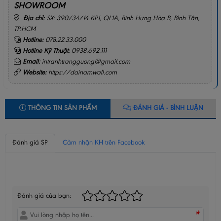
SHOWROOM
Địa chỉ:
SX: 390/34/14 KP1, QL1A, Bình Hưng Hòa B, Bình Tân,
TP.HCM
Hotline:
078.22.33.000
Hotline Kỹ Thuật:
0938.692.111
Email:
intranhtrangguong@gmail.com
Website:
https://dainamwall.com
THÔNG TIN SẢN PHẨM
ĐÁNH GIÁ - BÌNH LUẬN
Đánh giá SP
Cảm nhận KH trên Facebook
BÌNH LUẬN CỦA BẠN
Đánh giá của bạn:
*