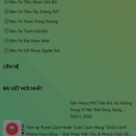
Bản Tin Tấm Nhựa Giả Đá
Bản Tin Tấm Ốp Tường PVC
Bản Tin Tranh Tráng Gương
Bản Tin Tranh Giả Đá
Bản Tin Đại Nam Wall
Bản Tin Gỗ Nhựa Ngoài Trời
LIÊN HỆ
BÀI VIẾT MỚI NHẤT
Tấm Nhựa PVC Vân Đá: Xu Hướng
Trang Trí Nội Thất Sang Trọng,
Đẳng Cấp & Bền Bỉ
Th01 2, 2026
Tấm ốp Panel Cách Nhiệt: Cuộc Cách Mạng "Chữa Lành"
Không Gian Sống – Giải Pháp Kiến Trúc & Phong Cách Sống