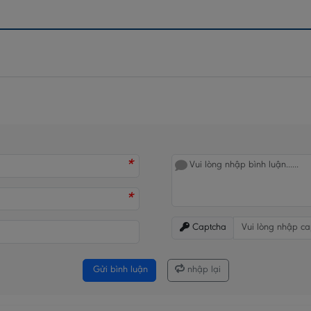
*
*
Captcha
Gửi bình luận
nhập lại