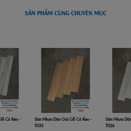
SẢN PHẨM CÙNG CHUYÊN MỤC
Gỗ Có Keo -
Sàn Nhựa Dán Giả Gỗ Có Keo -
Sàn Nhựa Dán
Xem nhanh
Thêm vào giỏ hàng
Xem nhanh
Thêm vào giỏ 
T033
T026