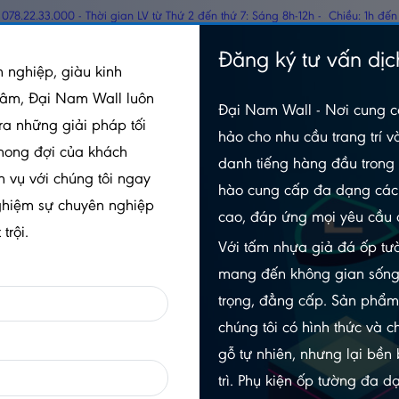
078.22.33.000 - Thời gian LV từ Thứ 2 đến thứ 7: Sáng 8h-12h - Chiều: 1h đến
TẤM PANEL CÁCH
Đăng ký tư vấn dịc
GỖ
 nghiệp, giàu kinh
NHIỆT
tâm, Đại Nam Wall luôn
Đại Nam Wall - Nơi cung c
o - T009
ra những giải pháp tối
hảo cho nhu cầu trang trí v
mong đợi của khách
danh tiếng hàng đầu trong 
h vụ với chúng tôi ngay
hào cung cấp đa dạng các 
SÀN NHỰA DÁN GIẢ GỖ CÓ K
ghiệm sự chuyên nghiệp
cao, đáp ứng mọi yêu cầu 
T009
trội.
Với tấm nhựa giả đá ốp tườ
5.0/5
(1 đánh giá)
|
0 đã bán
mang đến không gian sống
Xem thêm thuộc tính sản phẩm
trọng, đẳng cấp. Sản phẩ
chúng tôi có hình thức và c
Trạng thái:
Còn hàng
gỗ tự nhiên, nhưng lại bền
Số lần xem:
291
trì. Phụ kiện ốp tường đa 