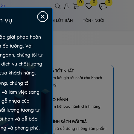
0
0
0
 5h
h vụ
 NHỰA NGOÀI TRỜI
TẤM LÓT SÀN
TÔN - NGÓI
ấp giải pháp hoàn
à ốp tường. Với
ngành, chúng tôi tự
dịch vụ chất lượng
EO -
GIÁ TỐT NHẤT
của khách hàng.
Cam kết giá tốt nhất cho Khách
ng, chúng tôi
hàng
 và làm việc sang
BẢO HÀNH
m gỗ nhựa của
Cam kết bảo hành chính hãng
hất lượng tương tự
 bỉ hơn và dễ bảo
CHÍNH SÁCH ĐỔI TRẢ
dạng và phong phú,
Đổi trả dễ dàng những Sản phẩm