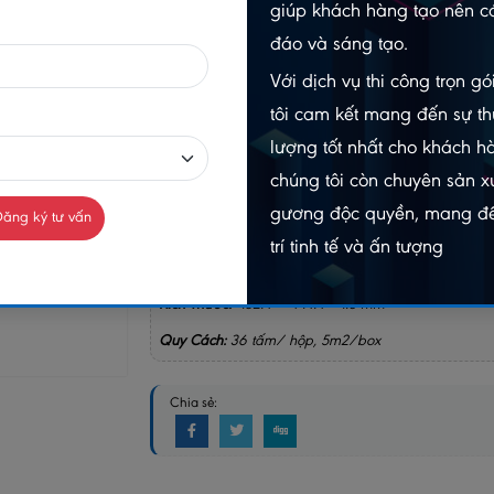
giúp khách hàng tạo nên cá
-
đáo và sáng tạo.
Gọi n
Chat Zalo
Với dịch vụ thi công trọn g
098403
0984032156
tôi cam kết mang đến sự th
lượng tốt nhất cho khách h
MUA NGAY
chúng tôi còn chuyên sản xu
GIAO HÀNG COD TOÀN QUỐC
gương độc quyền, mang đế
ăng ký tư vấn
trí tinh tế và ấn tượng
GỌ
Kích Thước:
152.4 * 914.4 * 1.8 mm
Quy Cách:
36 tấm/ hộp, 5m2/box
Chia sẻ: