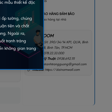
bị lỗi
c mẫu thiết kế độc
+
GIAO HÀNG ĐẢM BẢO
gay
ói ốp tường, chúng
Giao hàng tại nhà
2156
uận tiện và chất
àng. Ngoài ra,
SHOWROOM
ất tranh tráng
Địa chỉ:
SX: 390/34/14 KP1, QL1A, Bình
Hưng Hòa B, Bình Tân, TP.HCM
n không gian trang
Hotline:
078.22.33.000
I CHO TÔI
Hotline Kỹ Thuật:
0938.692.111
Email:
intranhtrangguong@gmail.com
Website:
https://dainamwall.com