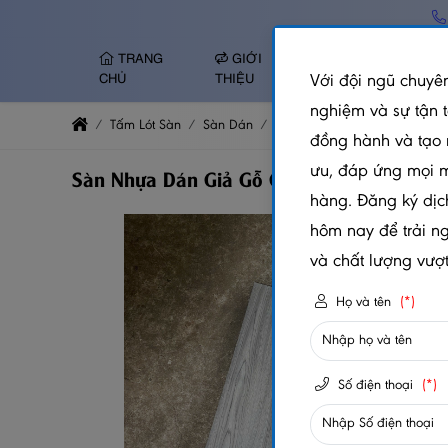
TRANG
GIỚI
TẤM NHỰA ỐP
Với đội ngũ chuyên
CHỦ
THIỆU
TƯỜNG
nghiệm và sự tận 
Tấm Lót Sàn
Sàn Dán
Sàn Nhựa Dán Giả Gỗ Có Ke
đồng hành và tạo 
ưu, đáp ứng mọi 
Sàn Nhựa Dán Giả Gỗ Có Keo - T009
hàng. Đăng ký dịc
hôm nay để trải n
và chất lượng vượt 
Họ và tên
(*)
Số điện thoại
(*)