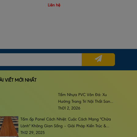
Liên hệ
ÀI VIẾT MỚI NHẤT
Tấm Nhựa PVC Vân Đá: Xu
Hướng Trang Trí Nội Thất Sang
Trọng, Đẳng Cấp & Bền Bỉ
Th01 2, 2026
Tấm ốp Panel Cách Nhiệt: Cuộc Cách Mạng "Chữa
Lành" Không Gian Sống – Giải Pháp Kiến Trúc &
Phong Cách Sống Đương Đại
Th12 29, 2025