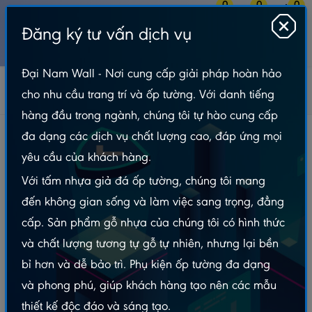
0
0
0
Đăng ký tư vấn dịch vụ
MENU
Đại Nam Wall - Nơi cung cấp giải pháp hoàn hảo
Tấm Nhựa Ốp Tường
Tấm Ốp Than Tre
cho nhu cầu trang trí và ốp tường. Với danh tiếng
Than Tre 5mm - Đại Nam
Tấm Ốp Than Tre Vân Đá – P75
hàng đầu trong ngành, chúng tôi tự hào cung cấp
Tấm Ốp Than Tre Vân Đá – P75
đa dạng các dịch vụ chất lượng cao, đáp ứng mọi
yêu cầu của khách hàng.
Với tấm nhựa giả đá ốp tường, chúng tôi mang
đến không gian sống và làm việc sang trọng, đẳng
cấp. Sản phẩm gỗ nhựa của chúng tôi có hình thức
và chất lượng tương tự gỗ tự nhiên, nhưng lại bền
bỉ hơn và dễ bảo trì. Phụ kiện ốp tường đa dạng
và phong phú, giúp khách hàng tạo nên các mẫu
thiết kế độc đáo và sáng tạo.