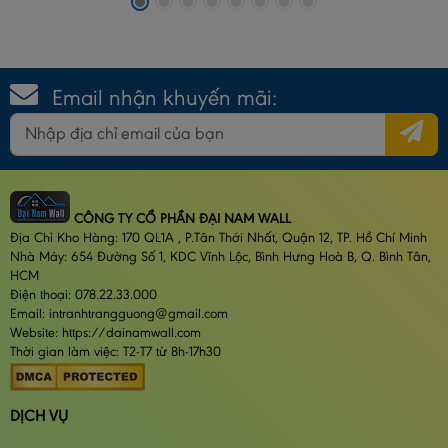
Email nhận khuyến mãi:
CÔNG TY CỔ PHẦN ĐẠI NAM WALL
Địa Chỉ Kho Hàng: 170 QL1A , P.Tân Thới Nhất, Quận 12, TP. Hồ Chí Minh
Nhà Máy: 654 Đường Số 1, KDC Vĩnh Lộc, Bình Hưng Hoà B, Q. Bình Tân,
HCM
Điện thoại: 078.22.33.000
Email: intranhtrangguong@gmail.com
Website: https://dainamwall.com
Thời gian làm việc: T2-T7 từ 8h-17h30
DỊCH VỤ