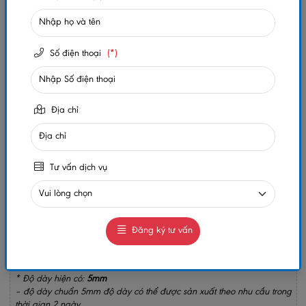
Số lần xem:
188
Số điện thoại
(*)
-
+
Gọi ngay
Chat Zalo
Địa chỉ
0984032156
0984032156
MUA NGAY
GIAO HÀNG COD TOÀN QUỐC
Tư vấn dịch vụ
GỌI CHO TÔI
Đăng ký tư vấn
*Quy cách:
1220*2800
*Trọng Lượng:
16.3kg/ tấm
* Kho Hàng:
Miền Nam
* Độ dày hiện có:
5mm
– độ dày chuẩn 5mm độ dày có thể được sản xuất theo nhu cầu trong
thời gian 2 ngày