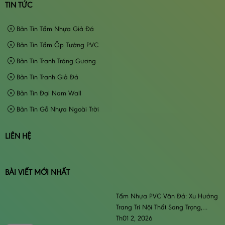
TIN TỨC
Bản Tin Tấm Nhựa Giả Đá
Bản Tin Tấm Ốp Tường PVC
Bản Tin Tranh Tráng Gương
Bản Tin Tranh Giả Đá
Bản Tin Đại Nam Wall
Bản Tin Gỗ Nhựa Ngoài Trời
LIÊN HỆ
BÀI VIẾT MỚI NHẤT
Tấm Nhựa PVC Vân Đá: Xu Hướng
Trang Trí Nội Thất Sang Trọng,
Đẳng Cấp & Bền Bỉ
Th01 2, 2026