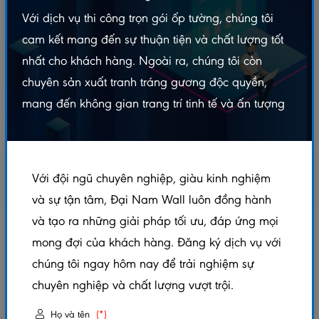
Với dịch vụ thi công trọn gói ốp tường, chúng tôi
cam kết mang đến sự thuận tiện và chất lượng tốt
nhất cho khách hàng. Ngoài ra, chúng tôi còn
chuyên sản xuất tranh tráng gương độc quyền,
mang đến không gian trang trí tinh tế và ấn tượng
Với đội ngũ chuyên nghiệp, giàu kinh nghiệm
và sự tận tâm, Đại Nam Wall luôn đồng hành
và tạo ra những giải pháp tối ưu, đáp ứng mọi
TẤM ỐP THAN TRE VÂN ĐÁ – P75
mong đợi của khách hàng. Đăng ký dịch vụ với
chúng tôi ngay hôm nay để trải nghiệm sự
5.0/5
(1 đánh giá)
|
0 đã bán
chuyên nghiệp và chất lượng vượt trội.
Xem thêm thuộc tính sản phẩm
Họ và tên
(*)
Trạng thái:
Còn hàng