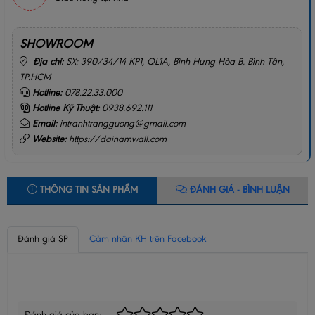
SHOWROOM
Địa chỉ:
SX: 390/34/14 KP1, QL1A, Bình Hưng Hòa B, Bình Tân,
TP.HCM
Hotline:
078.22.33.000
Hotline Kỹ Thuật:
0938.692.111
Email:
intranhtrangguong@gmail.com
Website:
https://dainamwall.com
THÔNG TIN SẢN PHẨM
ĐÁNH GIÁ - BÌNH LUẬN
Đánh giá SP
Cảm nhận KH trên Facebook
BÌNH LUẬN CỦA BẠN