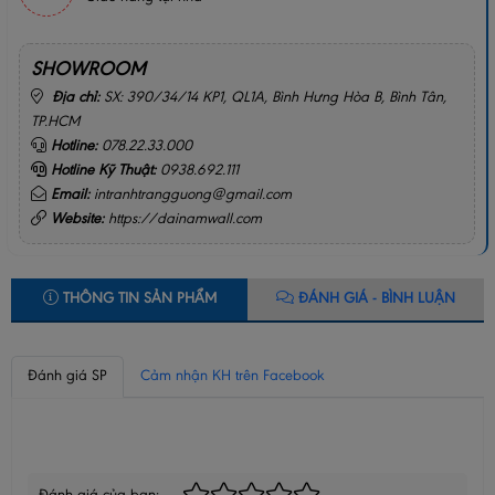
SHOWROOM
Địa chỉ:
SX: 390/34/14 KP1, QL1A, Bình Hưng Hòa B, Bình Tân,
TP.HCM
Hotline:
078.22.33.000
Hotline Kỹ Thuật:
0938.692.111
Email:
intranhtrangguong@gmail.com
Website:
https://dainamwall.com
THÔNG TIN SẢN PHẨM
ĐÁNH GIÁ - BÌNH LUẬN
Đánh giá SP
Cảm nhận KH trên Facebook
BÌNH LUẬN CỦA BẠN