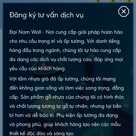
0
0
0
Đăng ký tư vấn dịch vụ
MENU
Đại Nam Wall - Nơi cung cấp giải pháp hoàn hảo
Tấm Nhựa Ốp Tường
Tấm Ốp Than Tre
cho nhu cầu trang trí và ốp tường. Với danh tiếng
Than Tre 5mm - Đại Nam
Tấm Ốp Than Tre Vân Gỗ – P86
hàng đầu trong ngành, chúng tôi tự hào cung cấp
Tấm Ốp Than Tre Vân Gỗ – P86
đa dạng các dịch vụ chất lượng cao, đáp ứng mọi
yêu cầu của khách hàng.
Với tấm nhựa giả đá ốp tường, chúng tôi mang
đến không gian sống và làm việc sang trọng, đẳng
cấp. Sản phẩm gỗ nhựa của chúng tôi có hình thức
và chất lượng tương tự gỗ tự nhiên, nhưng lại bền
bỉ hơn và dễ bảo trì. Phụ kiện ốp tường đa dạng
và phong phú, giúp khách hàng tạo nên các mẫu
thiết kế độc đáo và sáng tạo.