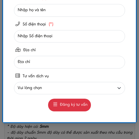
Số lần xem:
321
Số điện thoại
(*)
-
+
Gọi ngay
Chat Zalo
Địa chỉ
0984032156
0984032156
MUA NGAY
GIAO HÀNG COD TOÀN QUỐC
Tư vấn dịch vụ
GỌI CHO TÔI
Đăng ký tư vấn
*Quy cách:
1220*2800
*Trọng Lượng:
16.3kg/ tấm
* Kho Hàng:
Miền Nam
* Độ dày hiện có:
5mm
– độ dày chuẩn 5mm độ dày có thể được sản xuất theo nhu cầu trong
thời gian 2 ngày