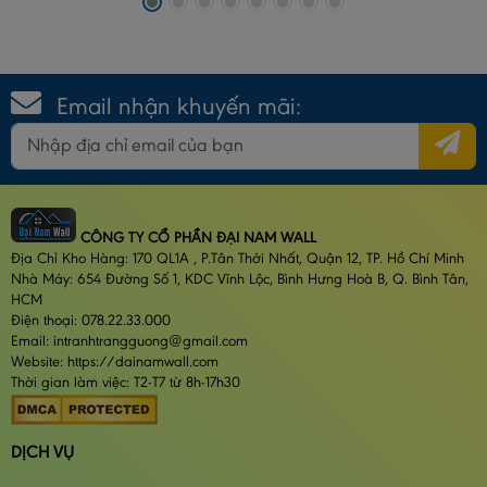
Email nhận khuyến mãi:
CÔNG TY CỔ PHẦN ĐẠI NAM WALL
Địa Chỉ Kho Hàng: 170 QL1A , P.Tân Thới Nhất, Quận 12, TP. Hồ Chí Minh
Nhà Máy: 654 Đường Số 1, KDC Vĩnh Lộc, Bình Hưng Hoà B, Q. Bình Tân,
HCM
Điện thoại: 078.22.33.000
Email: intranhtrangguong@gmail.com
Website: https://dainamwall.com
Thời gian làm việc: T2-T7 từ 8h-17h30
DỊCH VỤ