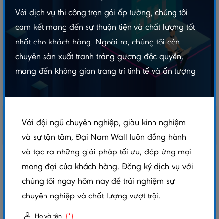
Với dịch vụ thi công trọn gói ốp tường, chúng tôi
cam kết mang đến sự thuận tiện và chất lượng tốt
nhất cho khách hàng. Ngoài ra, chúng tôi còn
chuyên sản xuất tranh tráng gương độc quyền,
mang đến không gian trang trí tinh tế và ấn tượng
Với đội ngũ chuyên nghiệp, giàu kinh nghiệm
và sự tận tâm, Đại Nam Wall luôn đồng hành
và tạo ra những giải pháp tối ưu, đáp ứng mọi
TẤM ỐP THAN TRE VÂN GỖ – P86
mong đợi của khách hàng. Đăng ký dịch vụ với
chúng tôi ngay hôm nay để trải nghiệm sự
5.0/5
(1 đánh giá)
|
0 đã bán
chuyên nghiệp và chất lượng vượt trội.
Xem thêm thuộc tính sản phẩm
Họ và tên
(*)
Trạng thái:
Còn hàng