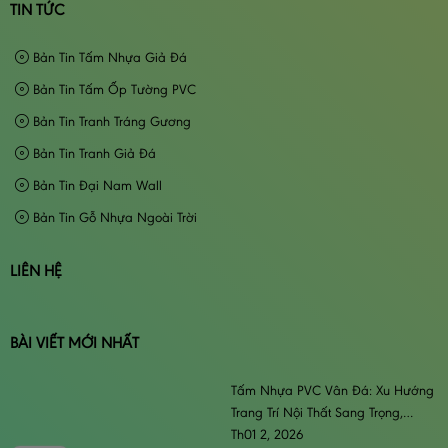
TIN TỨC
Bản Tin Tấm Nhựa Giả Đá
Bản Tin Tấm Ốp Tường PVC
Bản Tin Tranh Tráng Gương
Bản Tin Tranh Giả Đá
Bản Tin Đại Nam Wall
Bản Tin Gỗ Nhựa Ngoài Trời
LIÊN HỆ
BÀI VIẾT MỚI NHẤT
Tấm Nhựa PVC Vân Đá: Xu Hướng
Trang Trí Nội Thất Sang Trọng,
Đẳng Cấp & Bền Bỉ
Th01 2, 2026