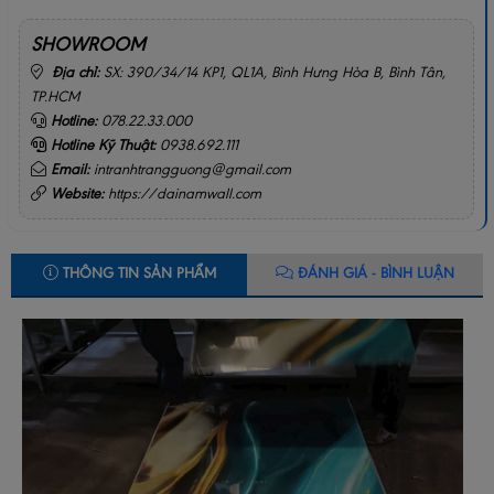
SHOWROOM
Địa chỉ:
SX: 390/34/14 KP1, QL1A, Bình Hưng Hòa B, Bình Tân,
TP.HCM
Hotline:
078.22.33.000
Hotline Kỹ Thuật:
0938.692.111
Email:
intranhtrangguong@gmail.com
Website:
https://dainamwall.com
THÔNG TIN SẢN PHẨM
ĐÁNH GIÁ - BÌNH LUẬN