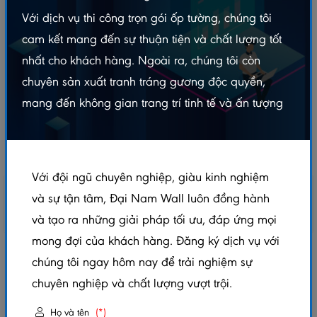
Với dịch vụ thi công trọn gói ốp tường, chúng tôi
cam kết mang đến sự thuận tiện và chất lượng tốt
nhất cho khách hàng. Ngoài ra, chúng tôi còn
chuyên sản xuất tranh tráng gương độc quyền,
mang đến không gian trang trí tinh tế và ấn tượng
Với đội ngũ chuyên nghiệp, giàu kinh nghiệm
và sự tận tâm, Đại Nam Wall luôn đồng hành
và tạo ra những giải pháp tối ưu, đáp ứng mọi
Hình (+1)
mong đợi của khách hàng. Đăng ký dịch vụ với
TẤM ỐP THAN TRE VÂN GỖ ĐỘC QUYỀN -
chúng tôi ngay hôm nay để trải nghiệm sự
VN3132
chuyên nghiệp và chất lượng vượt trội.
5.0/5
(1 đánh giá)
|
0 đã bán
Họ và tên
(*)