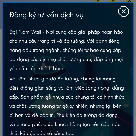
0
0
0
Đăng ký tư vấn dịch vụ
MENU
Đại Nam Wall - Nơi cung cấp giải pháp hoàn hảo
Tấm Nhựa Ốp Tường
Tấm Ốp Than Tre
cho nhu cầu trang trí và ốp tường. Với danh tiếng
Tấm Than Tre Cao Cấp
Tấm Ốp Than Tre Vân Gỗ Độc Quyền - VN3132
hàng đầu trong ngành, chúng tôi tự hào cung cấp
đa dạng các dịch vụ chất lượng cao, đáp ứng mọi
Tấm Ốp Than Tre Vân Gỗ Độc Quyền - VN3132
yêu cầu của khách hàng.
Với tấm nhựa giả đá ốp tường, chúng tôi mang
đến không gian sống và làm việc sang trọng, đẳng
cấp. Sản phẩm gỗ nhựa của chúng tôi có hình thức
và chất lượng tương tự gỗ tự nhiên, nhưng lại bền
bỉ hơn và dễ bảo trì. Phụ kiện ốp tường đa dạng
và phong phú, giúp khách hàng tạo nên các mẫu
thiết kế độc đáo và sáng tạo.