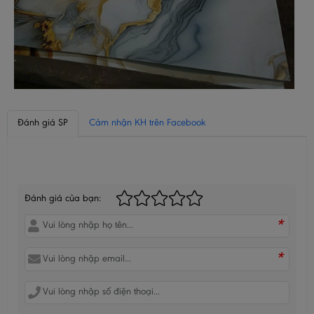
Đánh giá SP
Cảm nhận KH trên Facebook
BÌNH LUẬN CỦA BẠN
Đánh giá của bạn:
*
*