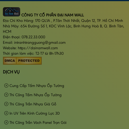
CÔNG TY CỔ PHẦN ĐẠI NAM WALL
Địa Chỉ Kho Hàng: 170 QL1A , P.Tân Thới Nhất, Quận 12, TP. Hồ Chí Minh
Nhà Máy: 654 Đường Số 1, KDC Vĩnh Lộc, Bình Hưng Hoà B, Q. Bình Tân,
HCM
Điện thoại: 078.22.33.000
Email: intranhtrangguong@gmail.com
Website: https://dainamwall.com
Thời gian làm việc: T2-T7 từ 8h-17h30
DỊCH VỤ
Cung Cấp Tấm Nhựa Ốp Tường
Thi Công Tấm Nhựa Ốp Tường
Thi Công Trần Nhựa Giả Gỗ
In UV Trên Kính Cường Lực 3D
Thi Công Trần Vách Panel Trọn Gói