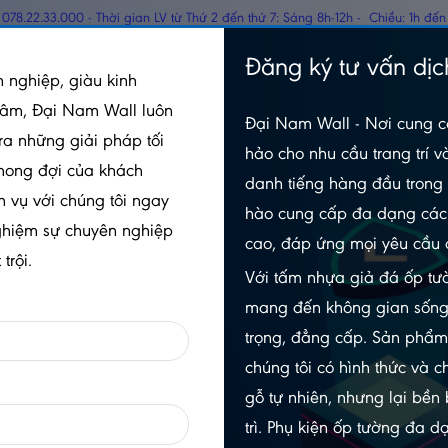
078.22.33.000 - Thời gian LV từ Thứ 2 đến thứ 7: Sáng 8h-12h - Chiều: 1h đến
TẤM PANEL CÁCH
Đăng ký tư vấn dịc
GỖ
 nghiệp, giàu kinh
NHIỆT
tâm, Đại Nam Wall luôn
Đại Nam Wall - Nơi cung c
5mm - GRHM Đại Nam
Tấm Ốp Tường Sợi Than Tre 5mm - J011
ra những giải pháp tối
hảo cho nhu cầu trang trí v
mong đợi của khách
danh tiếng hàng đầu trong 
h vụ với chúng tôi ngay
hào cung cấp đa dạng các 
TẤM ỐP TƯỜNG SỢI THAN TR
ghiệm sự chuyên nghiệp
cao, đáp ứng mọi yêu cầu 
J011
trội.
Với tấm nhựa giả đá ốp tườ
5.0/5
(1 đánh giá)
|
0 đã bán
mang đến không gian sống
Xem thêm thuộc tính sản phẩm
trọng, đẳng cấp. Sản phẩ
chúng tôi có hình thức và c
Trạng thái:
Còn hàng
gỗ tự nhiên, nhưng lại bền
Số lần xem:
325
trì. Phụ kiện ốp tường đa 