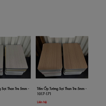
Tấm Ốp 
Thêm v
57430
Liên hệ
 Sợi Than Tre 5mm -
Tấm Ốp Tường Sợi Than Tre 5mm -
hàng
Xem nhanh
Thêm vào giỏ hàng
Xem nhanh
1017-171
Liên hệ