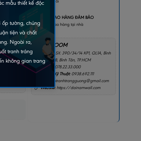
bị lỗi
c mẫu thiết kế độc
+
GIAO HÀNG ĐẢM BẢO
gay
ói ốp tường, chúng
Giao hàng tại nhà
2156
uận tiện và chất
àng. Ngoài ra,
SHOWROOM
ất tranh tráng
Địa chỉ:
SX: 390/34/14 KP1, QL1A, Bình
Hưng Hòa B, Bình Tân, TP.HCM
n không gian trang
Hotline:
078.22.33.000
I CHO TÔI
Hotline Kỹ Thuật:
0938.692.111
Email:
intranhtrangguong@gmail.com
Website:
https://dainamwall.com