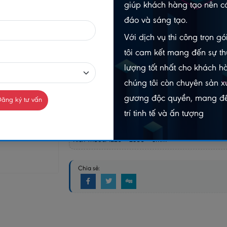
giúp khách hàng tạo nên cá
-
đáo và sáng tạo.
Gọi n
Chat Zalo
Với dịch vụ thi công trọn g
098403
0984032156
tôi cam kết mang đến sự th
lượng tốt nhất cho khách h
MUA NGAY
chúng tôi còn chuyên sản xu
GIAO HÀNG COD TOÀN QUỐC
gương độc quyền, mang đế
ăng ký tư vấn
trí tinh tế và ấn tượng
GỌ
Kích Thước: 1220 * 2800 * 5mm
Chia sẻ: