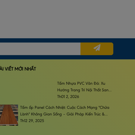
ÀI VIẾT MỚI NHẤT
Tấm Nhựa PVC Vân Đá: Xu
Hướng Trang Trí Nội Thất Sang
Trọng, Đẳng Cấp & Bền Bỉ
Th01 2, 2026
Tấm ốp Panel Cách Nhiệt: Cuộc Cách Mạng "Chữa
Lành" Không Gian Sống – Giải Pháp Kiến Trúc &
Phong Cách Sống Đương Đại
Th12 29, 2025