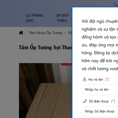
TRANG
GIỚI
TẤM NHỰA ỐP
Với đội ngũ chuyên
CHỦ
THIỆU
TƯỜNG
nghiệm và sự tận 
Tấm Nhựa Ốp Tường
Tấm Ốp Than Tre
Than Tre 
đồng hành và tạo 
ưu, đáp ứng mọi 
Tấm Ốp Tường Sợi Than Tre 5mm - J011
hàng. Đăng ký dịc
hôm nay để trải n
và chất lượng vượt 
Họ và tên
(*)
Số điện thoại
(*)