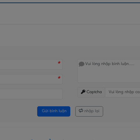
*
*
Captcha
Gửi bình luận
nhập lại