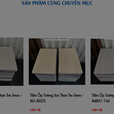
SẢN PHẨM CÙNG CHUYÊN MỤC
han Tre 5mm -
Tấm Ốp Tường Sợi Than Tre 5mm -
Tấm Ốp Tường
Xem nhanh
Thêm vào giỏ hàng
Xem nhanh
Thêm vào giỏ 
KG-5027L
84851-134
Liên hệ
Liên hệ