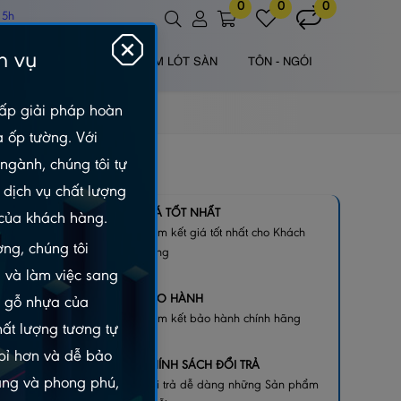
0
0
0
 5h
h vụ
 NHỰA NGOÀI TRỜI
TẤM LÓT SÀN
TÔN - NGÓI
ấp giải pháp hoàn
à ốp tường. Với
ngành, chúng tôi tự
dịch vụ chất lượng
E 5MM -
GIÁ TỐT NHẤT
của khách hàng.
Cam kết giá tốt nhất cho Khách
ng, chúng tôi
hàng
 và làm việc sang
BẢO HÀNH
m gỗ nhựa của
Cam kết bảo hành chính hãng
hất lượng tương tự
 bỉ hơn và dễ bảo
CHÍNH SÁCH ĐỔI TRẢ
dạng và phong phú,
Đổi trả dễ dàng những Sản phẩm