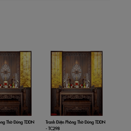
Tranh Đ
Thêm v
- TC283
Liên hệ
hòng Thờ Đứng TDDN
Tranh Điện Phòng Thờ Đứng TDDN
hàng
Xem nhanh
Thêm vào giỏ hàng
Xem nhanh
- TC298