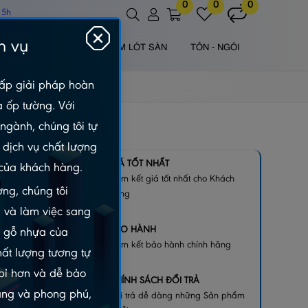
0
0
0
 5h
h vụ
 NHỰA NGOÀI TRỜI
TẤM LÓT SÀN
TÔN - NGÓI
ấp giải pháp hoàn
à ốp tường. Với
ngành, chúng tôi tự
dịch vụ chất lượng
ỨNG
GIÁ TỐT NHẤT
của khách hàng.
Cam kết giá tốt nhất cho Khách
ng, chúng tôi
hàng
 và làm việc sang
BẢO HÀNH
m gỗ nhựa của
Cam kết bảo hành chính hãng
hất lượng tương tự
 bỉ hơn và dễ bảo
CHÍNH SÁCH ĐỔI TRẢ
dạng và phong phú,
Đổi trả dễ dàng những Sản phẩm