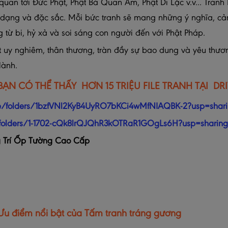
quan tới Đức Phật, Phật Bà Quan Âm, Phật Di Lặc v.v... Tran
a dạng và đặc sắc. Mỗi bức tranh sẽ mang những ý nghĩa, cảm
ừ bi, hỷ xả và soi sáng con người đến với Phật Pháp.
t uy nghiêm, thân thương, tràn đầy sự bao dung và yêu thư
lành.
BẠN CÓ THỂ THẤY HƠN 15 TRIỆU FILE TRANH TẠI DR
ive/folders/1bzfVNl2KyB4UyRO7bKCi4wMfNIAQBK-2?usp=shar
e/folders/1-1702-cQk8lrQJQhR3kOTRaR1GOgLs6H?usp=sharing
g Trí Ốp Tường Cao Cấp
Ưu điểm nổi bật của
Tấm
tranh tráng gương