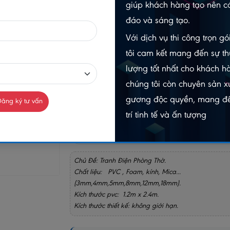
giúp khách hàng tạo nên cá
đáo và sáng tạo.
-
Với dịch vụ thi công trọn g
tôi cam kết mang đến sự th
Gọi n
Chat Zalo
098403
0984032156
lượng tốt nhất cho khách h
chúng tôi còn chuyên sản xu
MUA NGAY
gương độc quyền, mang đế
ăng ký tư vấn
GIAO HÀNG COD TOÀN QUỐC
trí tinh tế và ấn tượng
GỌ
Chủ Đề: Tranh Điện Phòng Thờ.
Chất liệu: PVC , Foam, kính, Mica...
(3mm,4mm,5mm,8mm,12mm,18mm).
Kích thước pvc: 1.2m x 2.4m.
Kích thước thiết kế: không giới hạn.