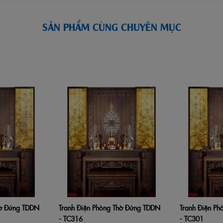
SẢN PHẨM CÙNG CHUYÊN MỤC
hờ Đứng TDDN
Tranh Điện Phòng Thờ Đứng TDDN
Tranh Điện P
Xem nhanh
Thêm vào giỏ hàng
Xem nhanh
Thêm vào giỏ 
- TC316
- TC301