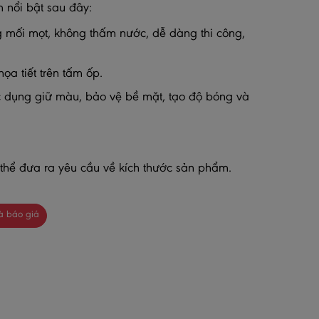
 nổi bật sau đây:
ống mối mọt, không thấm nước, dễ dàng thi công,
ọa tiết trên tấm ốp.
c dụng giữ màu, bảo vệ bề mặt, tạo độ bóng và
thể đưa ra yêu cầu về kích thước sản phẩm.
à báo giá