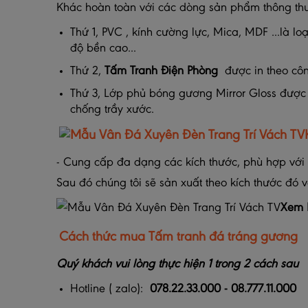
Khác hoàn toàn với các dòng sản phẩm thông thư
Thứ 1, PVC , kính cường lực, Mica, MDF ...là l
độ bền cao...
Thứ 2,
Tấm Tranh Điện Phòng
được in theo côn
Thứ 3, Lớp phủ bóng gương Mirror Gloss được 
chống trầy xước.
- Cung cấp đa dạng các kích thước, phù hợp với
Sau đó chúng tôi sẽ sản xuất theo kích thước đó và
Xem 
Cách thức mua
Tấm tranh đá tráng gương
Quý khách vui lòng thực hiện 1 trong 2 cách sau
Hotline ( zalo):
078.22.33.000 - 08.777.11.000