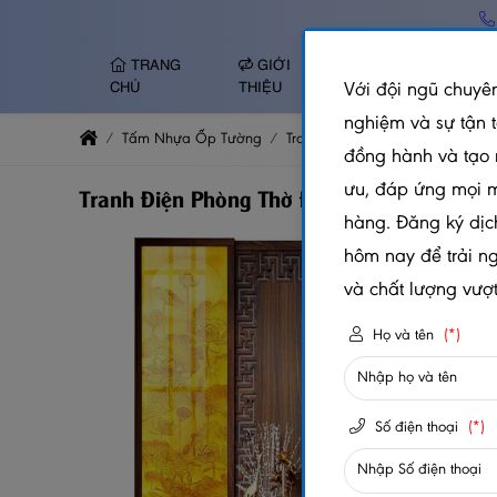
TRANG
GIỚI
TẤM NHỰA ỐP
Với đội ngũ chuyên
CHỦ
THIỆU
TƯỜNG
nghiệm và sự tận 
Tấm Nhựa Ốp Tường
Tranh Tráng Gương
Tranh Đi
đồng hành và tạo 
ưu, đáp ứng mọi 
Tranh Điện Phòng Thờ Đứng TDDN - TC267
hàng. Đăng ký dịc
hôm nay để trải n
và chất lượng vượt 
Họ và tên
(*)
Số điện thoại
(*)