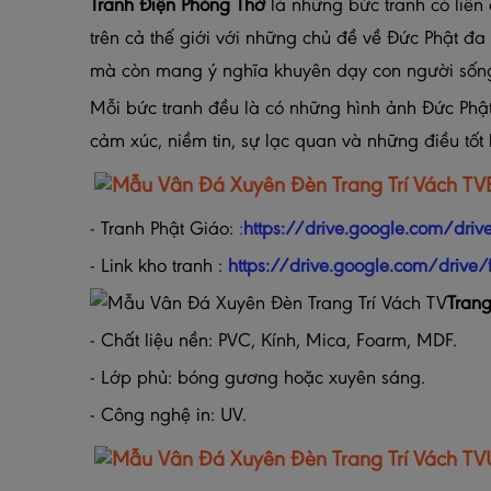
Tranh Điện Phòng Thờ
là những bức tranh có liên 
trên cả thế giới với những chủ đề về Đức Phật đ
mà còn mang ý nghĩa khuyên dạy con người sống t
Mỗi bức tranh đều là có những hình ảnh Đức Phậ
cảm xúc, niềm tin, sự lạc quan và những điều tốt 
- Tranh Phật Giáo:
:
https://drive.google.com/dr
- Link kho tranh :
https://drive.google.com/driv
Tran
- Chất liệu nền: PVC, Kính, Mica, Foarm, MDF.
- Lớp phủ: bóng gương hoặc xuyên sáng.
- Công nghệ in: UV.