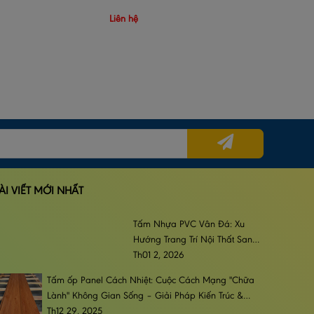
Liên hệ
ÀI VIẾT MỚI NHẤT
Tấm Nhựa PVC Vân Đá: Xu
Hướng Trang Trí Nội Thất Sang
Trọng, Đẳng Cấp & Bền Bỉ
Th01 2, 2026
Tấm ốp Panel Cách Nhiệt: Cuộc Cách Mạng "Chữa
Lành" Không Gian Sống – Giải Pháp Kiến Trúc &
Phong Cách Sống Đương Đại
Th12 29, 2025