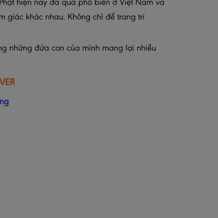
h Phật hiện nay đã quá phổ biến ở Việt Nam và
 giác khác nhau. Không chỉ để trang trí
ơng những đứa con của mình mang lại nhiều
IVER
ing