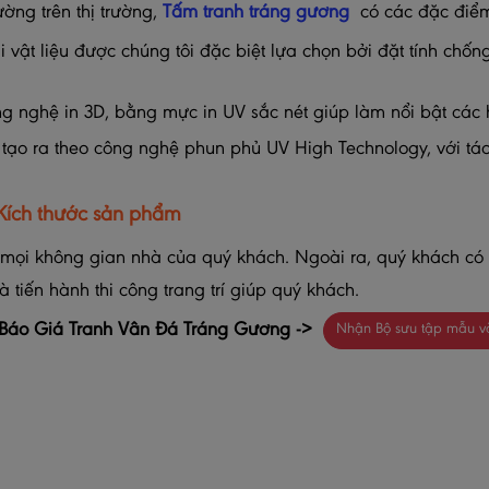
ờng trên thị trường,
Tấm tranh tráng gương
có các đặc điểm
oại vật liệu được chúng tôi đặc biệt lựa chọn bởi đặt tính ch
g nghệ in 3D, bằng mực in UV sắc nét giúp làm nổi bật các h
tạo ra theo công nghệ phun phủ UV High Technology, với tá
Kích thước sản phẩm
 mọi không gian nhà của quý khách. Ngoài ra, quý khách có 
 tiến hành thi công trang trí giúp quý khách.
Báo Giá Tranh Vân Đá Tráng Gương ->
Nhận Bộ sưu tập mẫu v