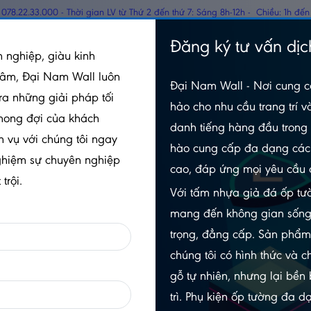
078.22.33.000 - Thời gian LV từ Thứ 2 đến thứ 7: Sáng 8h-12h - Chiều: 1h đến
TẤM PANEL CÁCH
Đăng ký tư vấn dịc
GỖ
 nghiệp, giàu kinh
NHIỆT
tâm, Đại Nam Wall luôn
Đại Nam Wall - Nơi cung c
ện Phòng Thờ
Tranh Điện Phòng Thờ Đứng TDDN - TC267
ra những giải pháp tối
hảo cho nhu cầu trang trí v
mong đợi của khách
danh tiếng hàng đầu trong 
h vụ với chúng tôi ngay
hào cung cấp đa dạng các 
TRANH ĐIỆN PHÒNG THỜ Đ
ghiệm sự chuyên nghiệp
cao, đáp ứng mọi yêu cầu 
TDDN - TC267
trội.
Với tấm nhựa giả đá ốp tườ
5.0/5
(1 đánh giá)
|
0 đã bán
mang đến không gian sống
Mã sản phẩm:
TDDN - TC267
trọng, đẳng cấp. Sản phẩ
chúng tôi có hình thức và c
Xem thêm thuộc tính sản phẩm
gỗ tự nhiên, nhưng lại bền
Trạng thái:
Còn hàng
trì. Phụ kiện ốp tường đa 
Số lần xem:
392