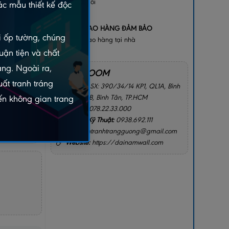
bị lỗi
c mẫu thiết kế độc
+
GIAO HÀNG ĐẢM BẢO
ói ốp tường, chúng
Giao hàng tại nhà
uận tiện và chất
gay
2156
àng. Ngoài ra,
SHOWROOM
ất tranh tráng
Địa chỉ:
SX: 390/34/14 KP1, QL1A, Bình
Hưng Hòa B, Bình Tân, TP.HCM
n không gian trang
Hotline:
078.22.33.000
Hotline Kỹ Thuật:
0938.692.111
Email:
intranhtrangguong@gmail.com
I CHO TÔI
Website:
https://dainamwall.com