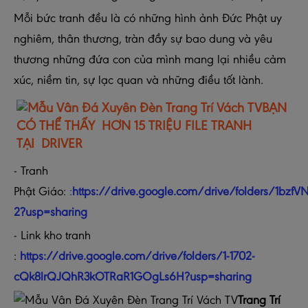
Mỗi bức tranh đều là có những hình ảnh Đức Phật uy
nghiêm, thân thương, tràn đầy sự bao dung và yêu
thương những đứa con của mình mang lại nhiều cảm
xúc, niềm tin, sự lạc quan và những điều tốt lành.
BẠN
CÓ THỂ THẤY HƠN 15 TRIỆU FILE TRANH
TẠI DRIVER
- Tranh
Phật Giáo:
:
https://drive.google.com/drive/folders/1b
2?usp=sharing
- Link kho tranh
:
https://drive.google.com/drive/folders/1-1702-
cQk8lrQJQhR3kOTRaR1GOgLs6H?usp=sharing
Trang Trí