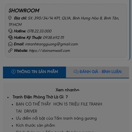
SHOWROOM
Địa chỉ:
SX: 390/34/14 KP1, QL1A, Bình Hưng Hòa B, Bình Tân,
TP.HCM
Hotline:
078.22.33.000
Hotline Kỹ Thuật:
0938.692.111
Email:
intranhtrangguong@gmail.com
Website:
https://dainamwall.com
THÔNG TIN SẢN PHẨM
ĐÁNH GIÁ - BÌNH LUẬN
Xem nhanh
Tranh Điện Phòng Thờ Là Gì ?
BẠN CÓ THỂ THẤY HƠN 15 TRIỆU FILE TRANH
TẠI DRIVER
Ưu điểm nổi bật của Tấm tranh tráng gương
Kích thước sản phẩm