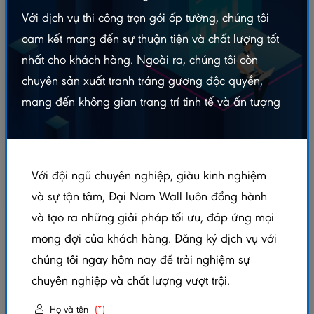
Với dịch vụ thi công trọn gói ốp tường, chúng tôi
cam kết mang đến sự thuận tiện và chất lượng tốt
nhất cho khách hàng. Ngoài ra, chúng tôi còn
chuyên sản xuất tranh tráng gương độc quyền,
mang đến không gian trang trí tinh tế và ấn tượng
Với đội ngũ chuyên nghiệp, giàu kinh nghiệm
và sự tận tâm, Đại Nam Wall luôn đồng hành
và tạo ra những giải pháp tối ưu, đáp ứng mọi
TRANH ĐIỆN PHÒNG THỜ TDDN - FTTC30
mong đợi của khách hàng. Đăng ký dịch vụ với
chúng tôi ngay hôm nay để trải nghiệm sự
5.0/5
(1 đánh giá)
|
0 đã bán
chuyên nghiệp và chất lượng vượt trội.
Mã sản phẩm:
TDDN - FTTC30
Họ và tên
(*)
Xem thêm thuộc tính sản phẩm