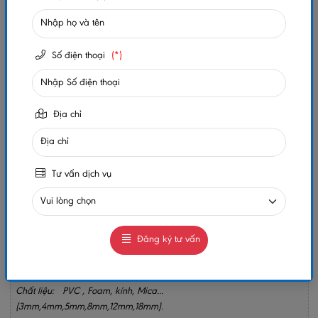
Trạng thái:
Còn hàng
Số lần xem:
228
Số điện thoại
(*)
-
+
Địa chỉ
Gọi ngay
Chat Zalo
0984032156
0984032156
Tư vấn dịch vụ
MUA NGAY
GIAO HÀNG COD TOÀN QUỐC
GỌI CHO TÔI
Đăng ký tư vấn
Chủ Đề: Tranh Điện Phòng Thờ.
Chất liệu: PVC , Foam, kính, Mica...
(3mm,4mm,5mm,8mm,12mm,18mm).