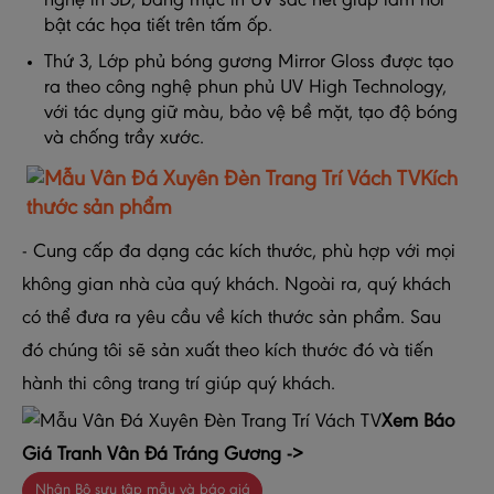
nghệ in 3D, bằng mực in UV sắc nét giúp làm nổi
bật các họa tiết trên tấm ốp.
Thứ 3, Lớp phủ bóng gương Mirror Gloss được tạo
ra theo công nghệ phun phủ UV High Technology,
với tác dụng giữ màu, bảo vệ bề mặt, tạo độ bóng
và chống trầy xước.
Kích
thước sản phẩm
- Cung cấp đa dạng các kích thước, phù hợp với mọi
không gian nhà của quý khách. Ngoài ra, quý khách
có thể đưa ra yêu cầu về kích thước sản phẩm. Sau
đó chúng tôi sẽ sản xuất theo kích thước đó và tiến
hành thi công trang trí giúp quý khách.
Xem Báo
Giá Tranh Vân Đá Tráng Gương ->
Nhận Bộ sưu tập mẫu và báo giá