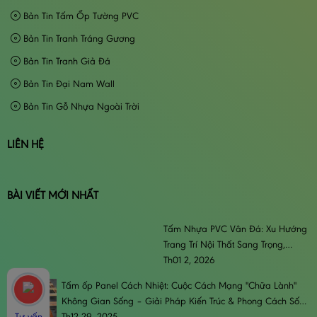
Bản Tin Tấm Ốp Tường PVC
Bản Tin Tranh Tráng Gương
Bản Tin Tranh Giả Đá
Bản Tin Đại Nam Wall
Bản Tin Gỗ Nhựa Ngoài Trời
LIÊN HỆ
BÀI VIẾT MỚI NHẤT
Tấm Nhựa PVC Vân Đá: Xu Hướng
Trang Trí Nội Thất Sang Trọng,
Đẳng Cấp & Bền Bỉ
Th01 2, 2026
Tấm ốp Panel Cách Nhiệt: Cuộc Cách Mạng "Chữa Lành"
Không Gian Sống – Giải Pháp Kiến Trúc & Phong Cách Sống