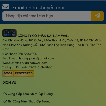
Email nhận khuyến mãi:
CÔNG TY CỔ PHẦN ĐẠI NAM WALL
Địa Chỉ Kho Hàng: 170 QL1A , P.Tân Thới Nhất, Quận 12, TP. Hồ Chí Minh
Nhà Máy: 654 Đường Số 1, KDC Vĩnh Lộc, Bình Hưng Hoà B, Q. Bình Tân,
HCM
Điện thoại: 078.22.33.000
Email: intranhtrangguong@gmail.com
Website: https://dainamwall.com
Thời gian làm việc: T2-T7 từ 8h-17h30
DỊCH VỤ
Cung Cấp Tấm Nhựa Ốp Tường
Thi Công Tấm Nhựa Ốp Tường