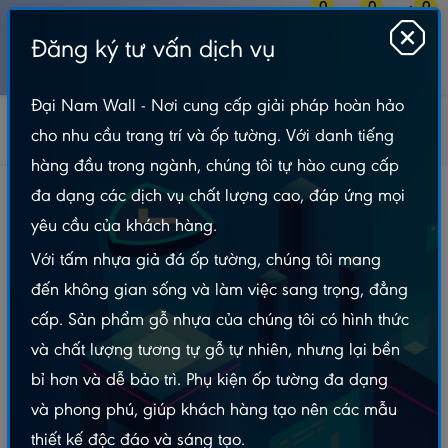
0
0
0
Đăng ký tư vấn dịch vụ
MENU
Đại Nam Wall - Nơi cung cấp giải pháp hoàn hảo
Tấm Nhựa Ốp Tường
Tranh Tráng Gương
cho nhu cầu trang trí và ốp tường. Với danh tiếng
Tranh Điện Phòng Thờ
Tranh Điện Phòng Thờ TDDN - FTTC30
hàng đầu trong ngành, chúng tôi tự hào cung cấp
Tranh Điện Phòng Thờ TDDN - FTTC30
đa dạng các dịch vụ chất lượng cao, đáp ứng mọi
yêu cầu của khách hàng.
Với tấm nhựa giả đá ốp tường, chúng tôi mang
đến không gian sống và làm việc sang trọng, đẳng
cấp. Sản phẩm gỗ nhựa của chúng tôi có hình thức
và chất lượng tương tự gỗ tự nhiên, nhưng lại bền
bỉ hơn và dễ bảo trì. Phụ kiện ốp tường đa dạng
và phong phú, giúp khách hàng tạo nên các mẫu
thiết kế độc đáo và sáng tạo.