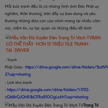
Mỗi bức tranh đều là có những hình ảnh Đức Phật uy
nghiêm, thân thương, tràn đầy sự bao dung và yêu
thương những đứa con của mình mang lại nhiều cảm
xúc, niềm tin, sự lạc quan và những điều tốt lành.
BẠN
CÓ THỂ THẤY HƠN 15 TRIỆU FILE TRANH
TẠI DRIVER
- Tranh
Phật Giáo:
:
https://drive.google.com/drive/folders/1b
2?usp=sharing
- Link kho tranh
:
https://drive.google.com/drive/folders/1-1702-
cQk8lrQJQhR3kOTRaR1GOgLs6H?usp=sharing
Trang Trí