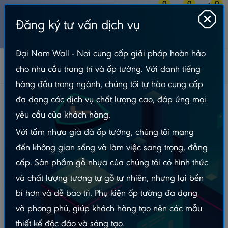
0
0
0
Đăng ký tư vấn dịch vụ
MENU
Đại Nam Wall - Nơi cung cấp giải pháp hoàn hảo
Tấm Nhựa Ốp Tường
Tranh Tráng Gương
cho nhu cầu trang trí và ốp tường. Với danh tiếng
Tranh Điện Phòng Thờ
Tranh Điện Phòng Thờ Tròn TTDN - FTTC16
hàng đầu trong ngành, chúng tôi tự hào cung cấp
Tranh Điện Phòng Thờ Tròn TTDN - FTTC16
đa dạng các dịch vụ chất lượng cao, đáp ứng mọi
yêu cầu của khách hàng.
Với tấm nhựa giả đá ốp tường, chúng tôi mang
đến không gian sống và làm việc sang trọng, đẳng
cấp. Sản phẩm gỗ nhựa của chúng tôi có hình thức
và chất lượng tương tự gỗ tự nhiên, nhưng lại bền
bỉ hơn và dễ bảo trì. Phụ kiện ốp tường đa dạng
và phong phú, giúp khách hàng tạo nên các mẫu
thiết kế độc đáo và sáng tạo.