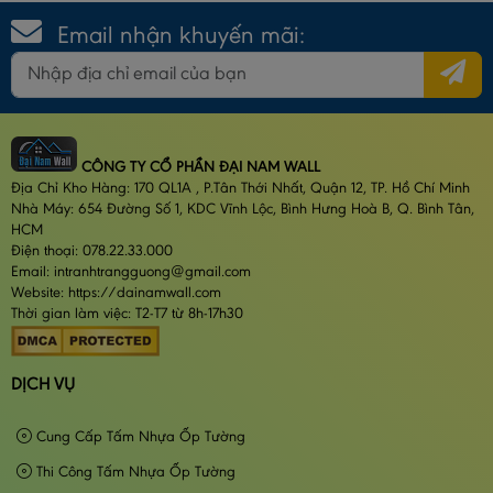
Email nhận khuyến mãi:
CÔNG TY CỔ PHẦN ĐẠI NAM WALL
Địa Chỉ Kho Hàng: 170 QL1A , P.Tân Thới Nhất, Quận 12, TP. Hồ Chí Minh
Nhà Máy: 654 Đường Số 1, KDC Vĩnh Lộc, Bình Hưng Hoà B, Q. Bình Tân,
HCM
Điện thoại: 078.22.33.000
Email: intranhtrangguong@gmail.com
Website: https://dainamwall.com
Thời gian làm việc: T2-T7 từ 8h-17h30
DỊCH VỤ
Cung Cấp Tấm Nhựa Ốp Tường
Thi Công Tấm Nhựa Ốp Tường