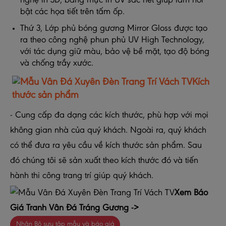
nghệ in 3D, bằng mực in UV sắc nét giúp làm nổi
bật các họa tiết trên tấm ốp.
Thứ 3, Lớp phủ bóng gương Mirror Gloss được tạo
ra theo công nghệ phun phủ UV High Technology,
với tác dụng giữ màu, bảo vệ bề mặt, tạo độ bóng
và chống trầy xước.
Kích
thước sản phẩm
- Cung cấp đa dạng các kích thước, phù hợp với mọi
không gian nhà của quý khách. Ngoài ra, quý khách
có thể đưa ra yêu cầu về kích thước sản phẩm. Sau
đó chúng tôi sẽ sản xuất theo kích thước đó và tiến
hành thi công trang trí giúp quý khách.
Xem Báo
Giá Tranh Vân Đá Tráng Gương ->
Nhận Bộ sưu tập mẫu và báo giá