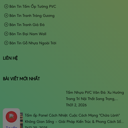
Bản Tin Tấm Ốp Tường PVC
Bản Tin Tranh Tráng Gương
Bản Tin Tranh Giả Đá
Bản Tin Đại Nam Wall
Bản Tin Gỗ Nhựa Ngoài Trời
LIÊN HỆ
BÀI VIẾT MỚI NHẤT
Tấm Nhựa PVC Vân Đá: Xu Hướng
Trang Trí Nội Thất Sang Trọng,
Đẳng Cấp & Bền Bỉ
Th01 2, 2026
Tấm ốp Panel Cách Nhiệt: Cuộc Cách Mạng "Chữa Lành"
Không Gian Sống – Giải Pháp Kiến Trúc & Phong Cách Sống