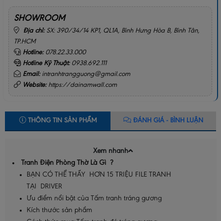
SHOWROOM
Địa chỉ:
SX: 390/34/14 KP1, QL1A, Bình Hưng Hòa B, Bình Tân,
TP.HCM
Hotline:
078.22.33.000
Hotline Kỹ Thuật:
0938.692.111
Email:
intranhtrangguong@gmail.com
Website:
https://dainamwall.com
THÔNG TIN SẢN PHẨM
ĐÁNH GIÁ - BÌNH LUẬN
Xem nhanh
Tranh Điện Phòng Thờ Là Gì ?
BẠN CÓ THỂ THẤY HƠN 15 TRIỆU FILE TRANH
TẠI DRIVER
Ưu điểm nổi bật của Tấm tranh tráng gương
Kích thước sản phẩm