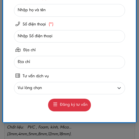
Trạng thái:
Còn hàng
Số lần xem:
209
Số điện thoại
(*)
-
+
Địa chỉ
Gọi ngay
Chat Zalo
0984032156
0984032156
Tư vấn dịch vụ
MUA NGAY
GIAO HÀNG COD TOÀN QUỐC
GỌI CHO TÔI
Đăng ký tư vấn
Chủ Đề: Tranh Điện Phòng Thờ.
Chất liệu: PVC , Foam, kính, Mica...
(3mm,4mm,5mm,8mm,12mm,18mm).