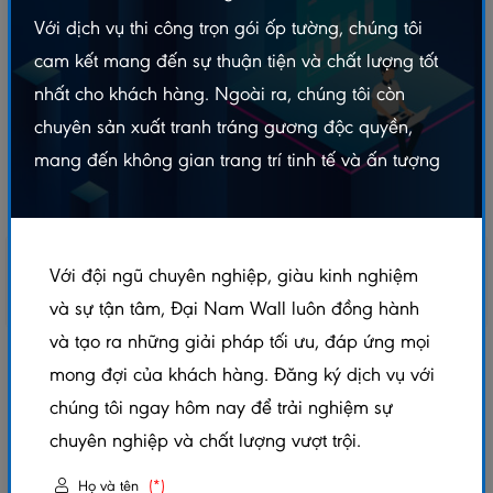
Với dịch vụ thi công trọn gói ốp tường, chúng tôi
cam kết mang đến sự thuận tiện và chất lượng tốt
nhất cho khách hàng. Ngoài ra, chúng tôi còn
chuyên sản xuất tranh tráng gương độc quyền,
mang đến không gian trang trí tinh tế và ấn tượng
Với đội ngũ chuyên nghiệp, giàu kinh nghiệm
và sự tận tâm, Đại Nam Wall luôn đồng hành
và tạo ra những giải pháp tối ưu, đáp ứng mọi
TRANH ĐIỆN PHÒNG THỜ TRÒN TTDN - FTTC16
mong đợi của khách hàng. Đăng ký dịch vụ với
chúng tôi ngay hôm nay để trải nghiệm sự
5.0/5
(1 đánh giá)
|
0 đã bán
chuyên nghiệp và chất lượng vượt trội.
Mã sản phẩm:
TTDN - FTTC16
Họ và tên
(*)
Xem thêm thuộc tính sản phẩm