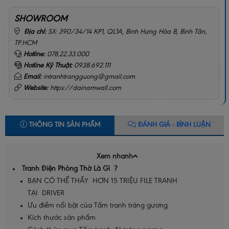
SHOWROOM
Địa chỉ:
SX: 390/34/14 KP1, QL1A, Bình Hưng Hòa B, Bình Tân,
TP.HCM
Hotline:
078.22.33.000
Hotline Kỹ Thuật:
0938.692.111
Email:
intranhtrangguong@gmail.com
Website:
https://dainamwall.com
THÔNG TIN SẢN PHẨM
ĐÁNH GIÁ - BÌNH LUẬN
Xem nhanh
Tranh Điện Phòng Thờ Là Gì ?
BẠN CÓ THỂ THẤY HƠN 15 TRIỆU FILE TRANH
TẠI DRIVER
Ưu điểm nổi bật của Tấm tranh tráng gương
Kích thước sản phẩm