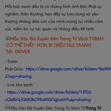
Mỗi bức tranh đều là có những hình ảnh Đức Phật uy
nghiêm, thân thương, tràn đầy sự bao dung và yêu
thương những đứa con của mình mang lại nhiều cảm
xúc, niềm tin, sự lạc quan và những điều tốt lành.
BẠN
CÓ THỂ THẤY HƠN 15 TRIỆU FILE TRANH
TẠI DRIVER
- Tranh
Phật Giáo:
:
https://drive.google.com/drive/folders/1b
2?usp=sharing
- Link kho tranh
:
https://drive.google.com/drive/folders/1-1702-
cQk8lrQJQhR3kOTRaR1GOgLs6H?usp=sharing
Trang Trí