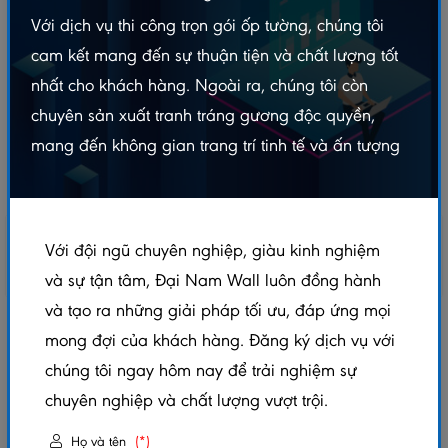
Với dịch vụ thi công trọn gói ốp tường, chúng tôi
cam kết mang đến sự thuận tiện và chất lượng tốt
nhất cho khách hàng. Ngoài ra, chúng tôi còn
chuyên sản xuất tranh tráng gương độc quyền,
mang đến không gian trang trí tinh tế và ấn tượng
Với đội ngũ chuyên nghiệp, giàu kinh nghiệm
và sự tận tâm, Đại Nam Wall luôn đồng hành
và tạo ra những giải pháp tối ưu, đáp ứng mọi
TRANH ĐIỆN PHÒNG THỜ TRÒN TTDN - FTTC7
mong đợi của khách hàng. Đăng ký dịch vụ với
chúng tôi ngay hôm nay để trải nghiệm sự
5.0/5
(1 đánh giá)
|
0 đã bán
chuyên nghiệp và chất lượng vượt trội.
Mã sản phẩm:
TTDN - FTTC7
Họ và tên
(*)
Xem thêm thuộc tính sản phẩm