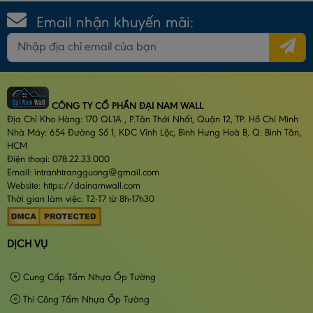
Email nhận khuyến mãi:
CÔNG TY CỔ PHẦN ĐẠI NAM WALL
Địa Chỉ Kho Hàng: 170 QL1A , P.Tân Thới Nhất, Quận 12, TP. Hồ Chí Minh
Nhà Máy: 654 Đường Số 1, KDC Vĩnh Lộc, Bình Hưng Hoà B, Q. Bình Tân,
HCM
Điện thoại: 078.22.33.000
Email: intranhtrangguong@gmail.com
Website: https://dainamwall.com
Thời gian làm việc: T2-T7 từ 8h-17h30
DỊCH VỤ
Cung Cấp Tấm Nhựa Ốp Tường
Thi Công Tấm Nhựa Ốp Tường