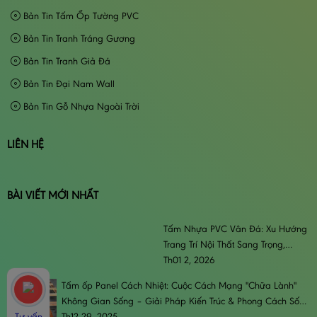
Bản Tin Tấm Ốp Tường PVC
Bản Tin Tranh Tráng Gương
Bản Tin Tranh Giả Đá
Bản Tin Đại Nam Wall
Bản Tin Gỗ Nhựa Ngoài Trời
LIÊN HỆ
BÀI VIẾT MỚI NHẤT
Tấm Nhựa PVC Vân Đá: Xu Hướng
Trang Trí Nội Thất Sang Trọng,
Đẳng Cấp & Bền Bỉ
Th01 2, 2026
Tấm ốp Panel Cách Nhiệt: Cuộc Cách Mạng "Chữa Lành"
Không Gian Sống – Giải Pháp Kiến Trúc & Phong Cách Sống