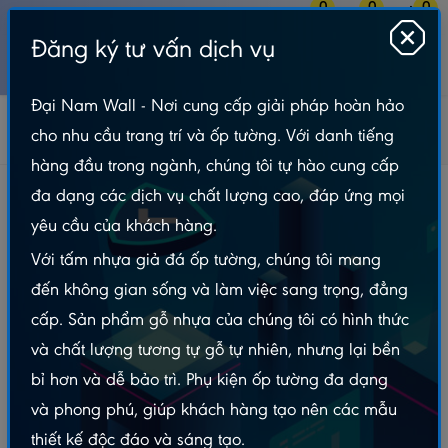
0
0
0
Đăng ký tư vấn dịch vụ
MENU
Đại Nam Wall - Nơi cung cấp giải pháp hoàn hảo
Tấm Nhựa Ốp Tường
Tranh Tráng Gương
cho nhu cầu trang trí và ốp tường. Với danh tiếng
Tranh Điện Phòng Thờ
Tranh Điện Phòng Thờ Tròn TTDN - FTTC7
hàng đầu trong ngành, chúng tôi tự hào cung cấp
Tranh Điện Phòng Thờ Tròn TTDN - FTTC7
đa dạng các dịch vụ chất lượng cao, đáp ứng mọi
yêu cầu của khách hàng.
Với tấm nhựa giả đá ốp tường, chúng tôi mang
đến không gian sống và làm việc sang trọng, đẳng
cấp. Sản phẩm gỗ nhựa của chúng tôi có hình thức
và chất lượng tương tự gỗ tự nhiên, nhưng lại bền
bỉ hơn và dễ bảo trì. Phụ kiện ốp tường đa dạng
và phong phú, giúp khách hàng tạo nên các mẫu
thiết kế độc đáo và sáng tạo.