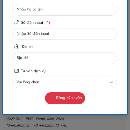
Trạng thái:
Còn hàng
Số lần xem:
199
Số điện thoại
(*)
-
+
Địa chỉ
Gọi ngay
Chat Zalo
0984032156
0984032156
Tư vấn dịch vụ
MUA NGAY
GIAO HÀNG COD TOÀN QUỐC
GỌI CHO TÔI
Đăng ký tư vấn
Chủ Đề: Tranh Điện Phòng Thờ.
Chất liệu: PVC , Foam, kính, Mica...
(3mm,4mm,5mm,8mm,12mm,18mm).