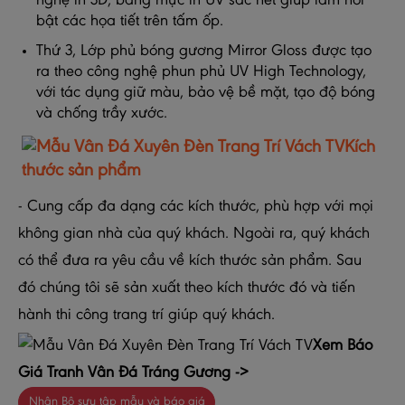
nghệ in 3D, bằng mực in UV sắc nét giúp làm nổi
bật các họa tiết trên tấm ốp.
Thứ 3, Lớp phủ bóng gương Mirror Gloss được tạo
ra theo công nghệ phun phủ UV High Technology,
với tác dụng giữ màu, bảo vệ bề mặt, tạo độ bóng
và chống trầy xước.
Kích
thước sản phẩm
- Cung cấp đa dạng các kích thước, phù hợp với mọi
không gian nhà của quý khách. Ngoài ra, quý khách
có thể đưa ra yêu cầu về kích thước sản phẩm. Sau
đó chúng tôi sẽ sản xuất theo kích thước đó và tiến
hành thi công trang trí giúp quý khách.
Xem Báo
Giá Tranh Vân Đá Tráng Gương ->
Nhận Bộ sưu tập mẫu và báo giá