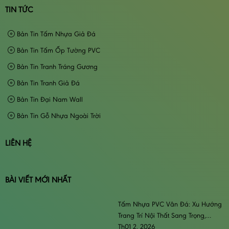
TIN TỨC
Bản Tin Tấm Nhựa Giả Đá
Bản Tin Tấm Ốp Tường PVC
Bản Tin Tranh Tráng Gương
Bản Tin Tranh Giả Đá
Bản Tin Đại Nam Wall
Bản Tin Gỗ Nhựa Ngoài Trời
LIÊN HỆ
BÀI VIẾT MỚI NHẤT
Tấm Nhựa PVC Vân Đá: Xu Hướng
Trang Trí Nội Thất Sang Trọng,
Đẳng Cấp & Bền Bỉ
Th01 2, 2026