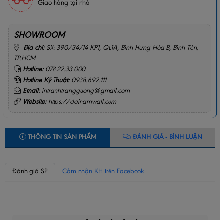
Giao hàng tại nhà
SHOWROOM
Địa chỉ:
SX: 390/34/14 KP1, QL1A, Bình Hưng Hòa B, Bình Tân,
TP.HCM
Hotline:
078.22.33.000
Hotline Kỹ Thuật:
0938.692.111
Email:
intranhtrangguong@gmail.com
Website:
https://dainamwall.com
THÔNG TIN SẢN PHẨM
ĐÁNH GIÁ - BÌNH LUẬN
Đánh giá SP
Cảm nhận KH trên Facebook
BÌNH LUẬN CỦA BẠN