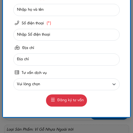
Mã sản phẩm:
VGDN30x30-light-wood
Xem thêm thuộc tính sản phẩm
Số điện thoại
(*)
Trạng thái:
Còn hàng
Số lần xem:
560
Địa chỉ
-
+
Gọi ngay
Chat Zalo
Tư vấn dịch vụ
0984032156
0984032156
MUA NGAY
GIAO HÀNG COD TOÀN QUỐC
Đăng ký tư vấn
GỌI CHO TÔI
Loại Sản Phẩm: Vỉ Gỗ Nhựa Ngoài trời