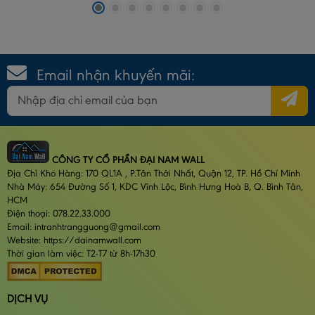
Email nhận khuyến mãi:
CÔNG TY CỔ PHẦN ĐẠI NAM WALL
Địa Chỉ Kho Hàng: 170 QL1A , P.Tân Thới Nhất, Quận 12, TP. Hồ Chí Minh
Nhà Máy: 654 Đường Số 1, KDC Vĩnh Lộc, Bình Hưng Hoà B, Q. Bình Tân,
HCM
Điện thoại: 078.22.33.000
Email: intranhtrangguong@gmail.com
Website: https://dainamwall.com
Thời gian làm việc: T2-T7 từ 8h-17h30
DỊCH VỤ