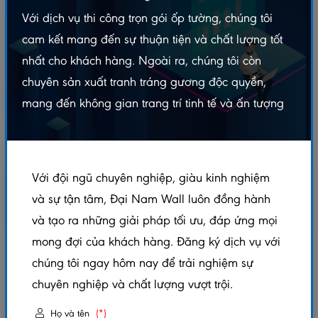
Với dịch vụ thi công trọn gói ốp tường, chúng tôi
cam kết mang đến sự thuận tiện và chất lượng tốt
nhất cho khách hàng. Ngoài ra, chúng tôi còn
chuyên sản xuất tranh tráng gương độc quyền,
mang đến không gian trang trí tinh tế và ấn tượng
Với đội ngũ chuyên nghiệp, giàu kinh nghiệm
và sự tận tâm, Đại Nam Wall luôn đồng hành
và tạo ra những giải pháp tối ưu, đáp ứng mọi
mong đợi của khách hàng. Đăng ký dịch vụ với
VỈ GỖ NHỰA NGOÀI TRỜI VÂN GỖ
chúng tôi ngay hôm nay để trải nghiệm sự
VGDN30X30 - GỖ SÁNG
chuyên nghiệp và chất lượng vượt trội.
5.0/5
(1 đánh giá)
|
0 đã bán
Họ và tên
(*)