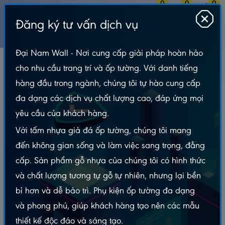
0
0
0
Đăng ký tư vấn dịch vụ
MENU
Đại Nam Wall - Nơi cung cấp giải pháp hoàn hảo
Gỗ Nhựa Ngoài Trời
Vỉ gỗ nhựa ngoài trời
cho nhu cầu trang trí và ốp tường. Với danh tiếng
Vỉ gỗ nhựa ngoài trời vân gỗ VGDN30x30 - Gỗ Sáng
hàng đầu trong ngành, chúng tôi tự hào cung cấp
Vỉ gỗ nhựa ngoài trời vân gỗ VGDN30x30 - Gỗ
đa dạng các dịch vụ chất lượng cao, đáp ứng mọi
Sáng
yêu cầu của khách hàng.
Với tấm nhựa giả đá ốp tường, chúng tôi mang
đến không gian sống và làm việc sang trọng, đẳng
cấp. Sản phẩm gỗ nhựa của chúng tôi có hình thức
và chất lượng tương tự gỗ tự nhiên, nhưng lại bền
bỉ hơn và dễ bảo trì. Phụ kiện ốp tường đa dạng
và phong phú, giúp khách hàng tạo nên các mẫu
thiết kế độc đáo và sáng tạo.