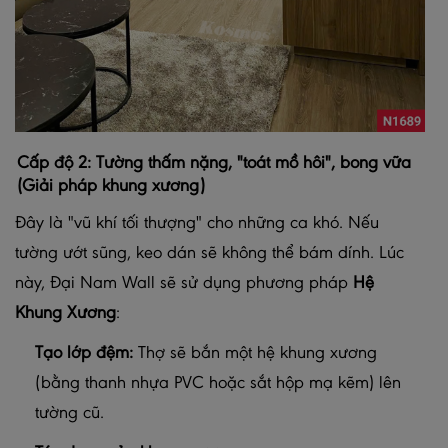
Cấp độ 2: Tường thấm nặng, "toát mồ hôi", bong vữa
(Giải pháp khung xương)
Đây là "vũ khí tối thượng" cho những ca khó. Nếu
tường ướt sũng, keo dán sẽ không thể bám dính. Lúc
này, Đại Nam Wall sẽ sử dụng phương pháp
Hệ
Khung Xương
:
Tạo lớp đệm:
Thợ sẽ bắn một hệ khung xương
(bằng thanh nhựa PVC hoặc sắt hộp mạ kẽm) lên
tường cũ.