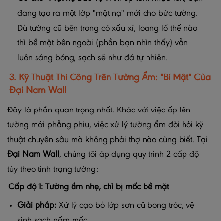
đang tạo ra một lớp "mặt nạ" mới cho bức tường.
Dù tường cũ bên trong có xấu xí, loang lổ thế nào
thì bề mặt bên ngoài (phần bạn nhìn thấy) vẫn
luôn sáng bóng, sạch sẽ như đá tự nhiên.
3. Kỹ Thuật Thi Công Trên Tường Ẩm: "Bí Mật" Của
Đại Nam Wall
Đây là phần quan trọng nhất. Khác với việc ốp lên
tường mới phẳng phiu, việc xử lý tường ẩm đòi hỏi kỹ
thuật chuyên sâu mà không phải thợ nào cũng biết. Tại
Đại Nam Wall
, chúng tôi áp dụng quy trình 2 cấp độ
tùy theo tình trạng tường:
Cấp độ 1: Tường ẩm nhẹ, chỉ bị mốc bề mặt
Giải pháp:
Xử lý cạo bỏ lớp sơn cũ bong tróc, vệ
sinh sạch nấm mốc.