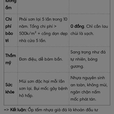
tường
ẩm
Chi
Phải sơn lại 5 lần trong 10
phí
năm. Tổng chi phí >
0 đồng
. Chỉ cần lau
bảo
500k/m² + công dọn dẹp
chùi là sạch.
trì
nhà cửa 5 lần.
Sang trọng như đá
Thẩm
Đơn điệu, dễ bám bẩn.
tự nhiên, bóng
mỹ
gương.
Nhựa nguyên sinh
Mùi sơn độc hại mỗi lần
Sức
an toàn, không mùi,
sơn lại. Bụi mốc gây bệnh
khỏe
ngăn chặn nấm
hô hấp.
mốc phát tán.
=>
Kết luận:
Ốp tấm nhựa giả đá là khoản đầu tư