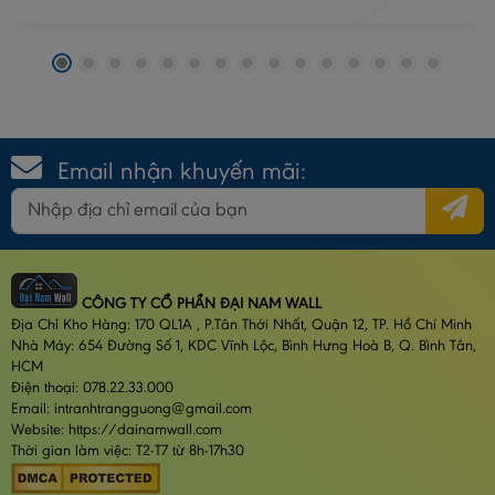
Email nhận khuyến mãi:
CÔNG TY CỔ PHẦN ĐẠI NAM WALL
Địa Chỉ Kho Hàng: 170 QL1A , P.Tân Thới Nhất, Quận 12, TP. Hồ Chí Minh
Nhà Máy: 654 Đường Số 1, KDC Vĩnh Lộc, Bình Hưng Hoà B, Q. Bình Tân,
HCM
Điện thoại: 078.22.33.000
Email: intranhtrangguong@gmail.com
Website: https://dainamwall.com
Thời gian làm việc: T2-T7 từ 8h-17h30