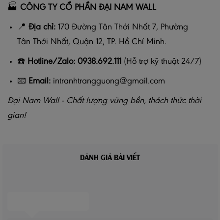
🏭
CÔNG TY CỔ PHẦN ĐẠI NAM WALL
📍
Địa chỉ:
170 Đường Tân Thới Nhất 7, Phường
Tân Thới Nhất, Quận 12, TP. Hồ Chí Minh.
☎️
Hotline/Zalo:
0938.692.111
(Hỗ trợ kỹ thuật 24/7)
📧
Email:
intranhtrangguong@gmail.com
Đại Nam Wall - Chất lượng vững bền, thách thức thời
gian!
ĐÁNH GIÁ BÀI VIẾT
BÌNH LUẬN CỦA BẠN