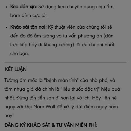
Keo dán xịn:
Sử dụng keo chuyên dụng chịu ẩm,
bám dính cực tốt.
Khảo sát tận nơi:
Kỹ thuật viên của chúng tôi sẽ
đến đo độ ẩm tường và tư vấn phương án (dán
trực tiếp hay đi khung xương) tối ưu chi phí nhất
cho bạn.
KẾT LUẬN
Tường ẩm mốc là "bệnh mãn tính" của nhà phố, và
tấm nhựa giả đá chính là "liều thuốc đặc trị" hiệu quả
nhất. Đừng tốn tiền sơn đi sơn lại vô ích. Hãy liên hệ
ngay với Đại Nam Wall để xử lý dứt điểm ngay hôm
nay!
ĐĂNG KÝ KHẢO SÁT & TƯ VẤN MIỄN PHÍ: