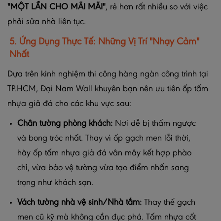
"MỘT LẦN CHO MÃI MÃI"
, rẻ hơn rất nhiều so với việc
phải sửa nhà liên tục.
5. Ứng Dụng Thực Tế: Những Vị Trí "Nhạy Cảm"
Nhất
Dựa trên kinh nghiệm thi công hàng ngàn công trình tại
TP.HCM, Đại Nam Wall khuyên bạn nên ưu tiên ốp tấm
nhựa giả đá cho các khu vực sau:
Chân tường phòng khách:
Nơi dễ bị thấm ngược
và bong tróc nhất. Thay vì ốp gạch men lỗi thời,
hãy ốp tấm nhựa giả đá vân mây kết hợp phào
chỉ, vừa bảo vệ tường vừa tạo điểm nhấn sang
trọng như khách sạn.
Vách tường nhà vệ sinh/Nhà tắm:
Thay thế gạch
men cũ kỹ mà không cần đục phá. Tấm nhựa cốt