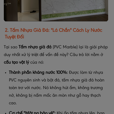
2. Tấm Nhựa Giả Đá: "Lá Chắn" Cách Ly Nước
Tuyệt Đối
Tại sao
Tấm nhựa giả đá
(PVC Marble) lại là giải pháp
duy nhất xử lý triệt để vấn đề này? Câu trả lời nằm ở
cấu tạo vật lý
của nó:
Thành phần kháng nước 100%:
Được làm từ nhựa
PVC nguyên sinh và bột đá, tấm nhựa giả đá hoàn
toàn trơ với nước. Nó không hút ẩm, không trương
nở, không bị nấm mốc ăn mòn như gỗ hay thạch
cao.
Cơ chế "Mặt nạ bảo vệ":
Khi ốp tấm nhựa lên, bạn