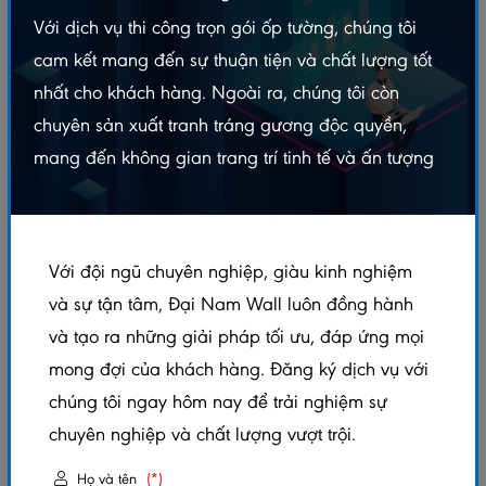
Cấp độ 2: Tường thấm nặng, "toát mồ hôi", bong
Với dịch vụ thi công trọn gói ốp tường, chúng tôi
vữa (Giải pháp khung xương)
cam kết mang đến sự thuận tiện và chất lượng tốt
4. Bảng So Sánh Hiệu Quả Kinh Tế: Sơn Lại vs. Ốp Nhựa
nhất cho khách hàng. Ngoài ra, chúng tôi còn
5. Ứng Dụng Thực Tế: Những Vị Trí "Nhạy Cảm" Nhất
chuyên sản xuất tranh tráng gương độc quyền,
6. Cam Kết Từ Đại Nam Wall - Chuyên Gia Xử Lý Tường
Ẩm
mang đến không gian trang trí tinh tế và ấn tượng
KẾT LUẬN
1. Tại Sao Tường Nhà Bạn Cứ Sơn Lại Là Bong?
Với đội ngũ chuyên nghiệp, giàu kinh nghiệm
và sự tận tâm, Đại Nam Wall luôn đồng hành
Trước khi đi vào giải pháp, hãy hiểu rõ nguyên nhân.
và tạo ra những giải pháp tối ưu, đáp ứng mọi
Tường bị ẩm mốc, bong tróc (đặc biệt là chân tường)
mong đợi của khách hàng. Đăng ký dịch vụ với
thường do 2 lý do chính:
chúng tôi ngay hôm nay để trải nghiệm sự
Thấm ngược:
Nước từ nền đất ngấm lên chân
chuyên nghiệp và chất lượng vượt trội.
tường (do hỏng lớp giằng chống thấm).
Họ và tên
(*)