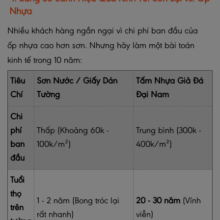
Nhựa
Nhiều khách hàng ngần ngại vì chi phí ban đầu của
ốp nhựa cao hơn sơn. Nhưng hãy làm một bài toán
kinh tế trong 10 năm:
Tiêu
Sơn Nước / Giấy Dán
Tấm Nhựa Giả Đá
Chí
Tường
Đại Nam
Chi
phí
Thấp (Khoảng 60k -
Trung bình (300k -
ban
100k/m²)
400k/m²)
đầu
Tuổi
thọ
1 - 2 năm (Bong tróc lại
20 - 30 năm
(Vĩnh
trên
rất nhanh)
viễn)