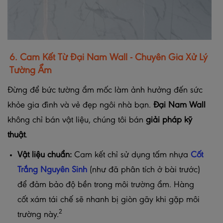
6. Cam Kết Từ Đại Nam Wall - Chuyên Gia Xử Lý
Tường Ẩm
Đừng để bức tường ẩm mốc làm ảnh hưởng đến sức
khỏe gia đình và vẻ đẹp ngôi nhà bạn.
Đại Nam Wall
không chỉ bán vật liệu, chúng tôi bán
giải pháp kỹ
thuật
.
Vật liệu chuẩn:
Cam kết chỉ sử dụng tấm nhựa
Cốt
Trắng Nguyên Sinh
(như đã phân tích ở bài trước)
để đảm bảo độ bền trong môi trường ẩm. Hàng
cốt xám tái chế sẽ nhanh bị giòn gãy khi gặp môi
2
trường này.