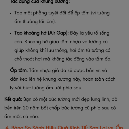
Tác dụng của khung xương:
Tạo mặt phẳng tuyệt đối để ốp tấm (vì tường
ẩm thường lồi lõm).
Tạo khoảng hở (Air Gap):
Đây là yếu tố sống
còn. Khoảng hở giữa tấm nhựa và tường cũ
giúp không khí lưu thông, hơi ẩm từ tường có
chỗ thoát hơi mà không tác động vào tấm ốp.
Ốp tấm:
Tấm nhựa giả đá sẽ được bắn vít và
dán keo lên hệ khung xương này, hoàn toàn cách
ly với bức tường ẩm ướt phía sau.
Kết quả:
Bạn có một bức tường mới đẹp lung linh, độ
bền trên 20 năm bất chấp bức tường cũ phía sau có
ẩm mốc cỡ nào.
4. Bảng So Sánh Hiệu Quả Kinh Tế: Sơn Lại vs. Ốp