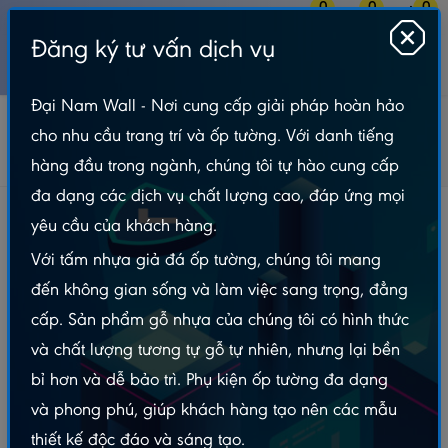
0
0
0
Đăng ký tư vấn dịch vụ
MENU
Đại Nam Wall - Nơi cung cấp giải pháp hoàn hảo
Tin tức
Bản Tin Tấm Nhựa Giả Đá
cho nhu cầu trang trí và ốp tường. Với danh tiếng
Khắc Tinh Của Tường Ẩm Mốc - Giải Pháp Cải Tạo Vĩnh Viễn Không
Cần Sơn Lại
hàng đầu trong ngành, chúng tôi tự hào cung cấp
đa dạng các dịch vụ chất lượng cao, đáp ứng mọi
Khắc Tinh Của Tường Ẩm Mốc - Giải Pháp Cải
yêu cầu của khách hàng.
Tạo Vĩnh Viễn Không Cần Sơn Lại
Với tấm nhựa giả đá ốp tường, chúng tôi mang
đến không gian sống và làm việc sang trọng, đẳng
Xem nhanh
cấp. Sản phẩm gỗ nhựa của chúng tôi có hình thức
1. Tại Sao Tường Nhà Bạn Cứ Sơn Lại Là Bong?
và chất lượng tương tự gỗ tự nhiên, nhưng lại bền
2. Tấm Nhựa Giả Đá: "Lá Chắn" Cách Ly Nước Tuyệt Đối
bỉ hơn và dễ bảo trì. Phụ kiện ốp tường đa dạng
3. Kỹ Thuật Thi Công Trên Tường Ẩm: "Bí Mật" Của Đại
Nam Wall
và phong phú, giúp khách hàng tạo nên các mẫu
Cấp độ 1: Tường ẩm nhẹ, chỉ bị mốc bề mặt
thiết kế độc đáo và sáng tạo.