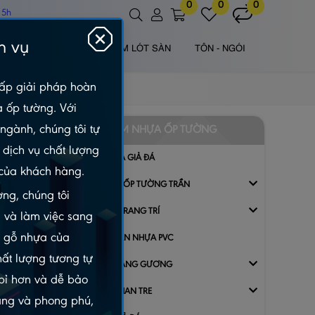
0
0
0
 5h
h vụ
 NHỰA NGOÀI TRỜI
TẤM LÓT SÀN
TÔN - NGÓI
ấp giải pháp hoàn
à ốp tường. Với
ngành, chúng tôi tự
TẤM NHỰA ỐP TƯỜNG
dịch vụ chất lượng
TẤM NHỰA GIẢ ĐÁ
của khách hàng.
GỖ NHỰA ỐP TƯỜNG TRẦN
ng, chúng tôi
PHỤ KIỆN TRANG TRÍ
 và làm việc sang
m gỗ nhựa của
VÁCH NGĂN NHỰA PVC
hất lượng tương tự
TRANH TRÁNG GƯƠNG
 bỉ hơn và dễ bảo
TẤM ỐP THAN TRE
dạng và phong phú,