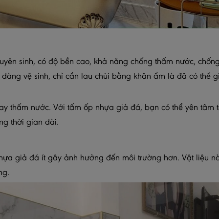
uyên sinh, có độ bền cao, khả năng chống thấm nước, chốn
ễ dàng vệ sinh, chỉ cần lau chùi bằng khăn ẩm là đã có thể g
hay thấm nước. Với tấm ốp nhựa giả đá, bạn có thể yên tâm 
g thời gian dài.
nhựa giả đá ít gây ảnh hưởng đến môi trường hơn. Vật liệu n
ng.