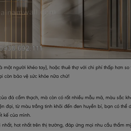
 một người khéo tay), hoặc thuê thợ với chi phí thấp hơn so v
 lại còn bảo vệ sức khỏe nữa chứ!
của đá cẩm thạch, mà còn có rất nhiều mẫu mã, màu sắc kh
n đại, từ màu trắng tinh khôi đến đen huyền bí, bạn có thể 
t kế của mình.
hất, hot nhất trên thị trường, đáp ứng mọi nhu cầu thẩm m