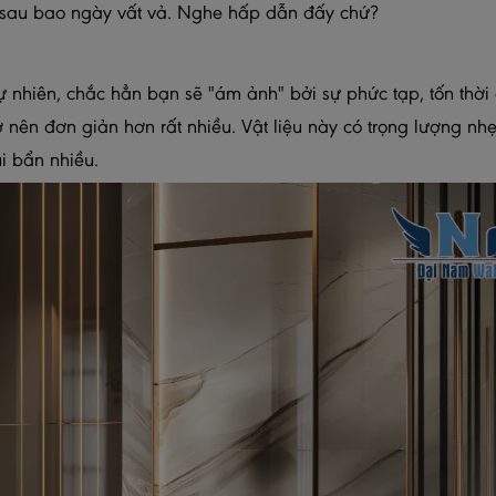
h sau bao ngày vất vả. Nghe hấp dẫn đấy chứ?
ự nhiên, chắc hẳn bạn sẽ "ám ảnh" bởi sự phức tạp, tốn thời
 nên đơn giản hơn rất nhiều. Vật liệu này có trọng lượng nhẹ
i bẩn nhiều.