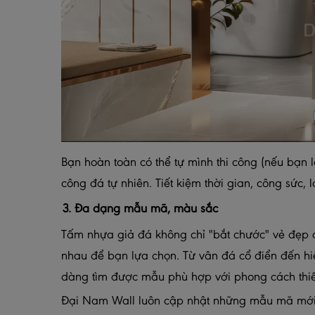
Bạn hoàn toàn có thể tự mình thi công (nếu bạn là
công đá tự nhiên. Tiết kiệm thời gian, công sức,
3. Đa dạng mẫu mã, màu sắc
Tấm nhựa giả đá không chỉ "bắt chước" vẻ đẹp 
nhau để bạn lựa chọn. Từ vân đá cổ điển đến hiệ
dàng tìm được mẫu phù hợp với phong cách thiế
Đại Nam Wall luôn cập nhật những mẫu mã mới n