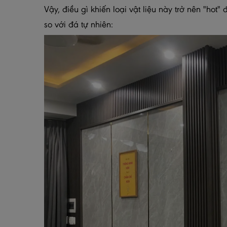
Vậy, điều gì khiến loại vật liệu này trở nên "ho
so với đá tự nhiên: