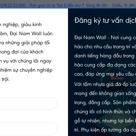
078.22.33.000 - Thời gian LV từ Thứ 2 đến thứ 7: Sáng 8h-12h - Chiều: 1h đến
TẤM PANEL CÁCH
Đăng ký tư vấn dịc
GỖ
 nghiệp, giàu kinh
NHIỆT
tâm, Đại Nam Wall luôn
Đại Nam Wall - Nơi cung c
Bí mật tiết kiệm triệu đô cho không gian sang trọng ít ai ngờ!
ra những giải pháp tối
hảo cho nhu cầu trang trí v
mong đợi của khách
ô cho không gian sang trọng ít ai ngờ!
danh tiếng hàng đầu trong 
h vụ với chúng tôi ngay
hào cung cấp đa dạng các 
Xem nhanh
ghiệm sự chuyên nghiệp
cao, đáp ứng mọi yêu cầu 
trội.
gian sang trọng ít ai ngờ!
Với tấm nhựa giả đá ốp tườ
không gian sang trọng tiết kiệm?
mang đến không gian sống
trọng, đẳng cấp. Sản phẩ
chúng tôi có hình thức và c
gỗ tự nhiên, nhưng lại bền
trì. Phụ kiện ốp tường đa 