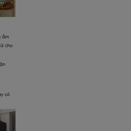
g ẩm
iữ cho
tận
ày có