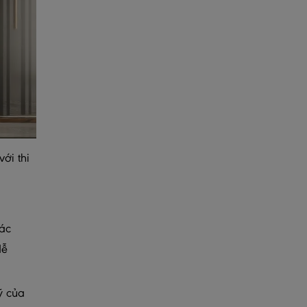
ới thi
ác
dễ
ỹ của