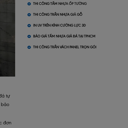
THI CÔNG TẤM NHỰA ỐP TƯỜNG
THI CÔNG TRẦN NHỰA GIẢ GỖ
IN UV TRÊN KÍNH CƯỜNG LỰC 3D
BÁO GIÁ TẤM NHỰA GIẢ ĐÁ TẠI TPHCM
THI CÔNG TRẦN VÁCH PANEL TRỌN GÓI
đá tự
, bảo
ặc đơn