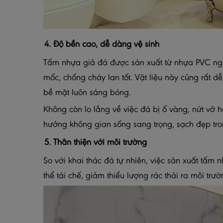
4. Độ bền cao, dễ dàng vệ sinh
Tấm nhựa giả đá được sản xuất từ nhựa PVC ng
mốc, chống cháy lan tốt. Vật liệu này cũng rất d
bề mặt luôn sáng bóng.
Không còn lo lắng về việc đá bị ố vàng, nứt vỡ 
hưởng không gian sống sang trọng, sạch đẹp tron
5. Thân thiện với môi trường
So với khai thác đá tự nhiên, việc sản xuất tấm 
thể tái chế, giảm thiểu lượng rác thải ra môi trườ