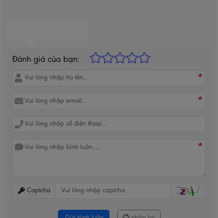
BÌNH LUẬN CỦA BẠN
Đánh giá của bạn:
*
*
*
Captcha
Gửi bình luận
nhập lại