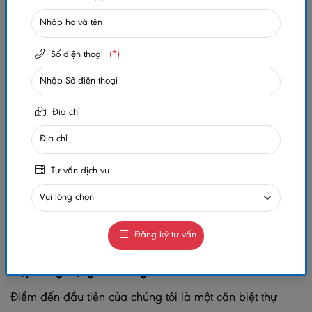
liệu nó có thực sự "thần thánh" như lời đồn, hay chỉ là
một "cơn sốt" nhất thời rồi sẽ "xẹp"?
Số điện thoại
(*)
Với vai trò là một "người nhà" của Đại Nam Wall,
chúng tôi quyết định thực hiện một chuyến "vi hành" để
trực tiếp kiểm chứng chất lượng và vẻ đẹp của các
Địa chỉ
công trình đã sử dụng sản phẩm
tấm nhựa giả đá
của
chúng tôi. Chúng tôi đã ghé thăm nhiều công trình khác
nhau, từ nhà ở dân dụng đến các dự án thương mại
Tư vấn dịch vụ
lớn, để có cái nhìn khách quan nhất. Và bây giờ, hãy
cùng chúng tôi "bóc trần" sự thật đằng sau những lời
quảng cáo nhé!
Đăng ký tư vấn
Công Trình 1: Biệt Thự Phong Cách Tân Cổ Điển - Vẻ
Đẹp Sang Trọng Đến Từng Milimet
Điểm đến đầu tiên của chúng tôi là một căn biệt thự