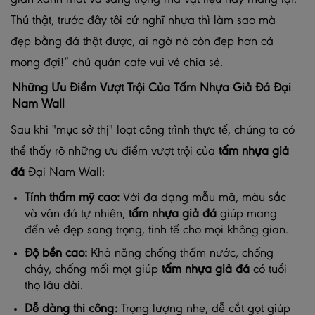
Thú thật, trước đây tôi cứ nghĩ nhựa thì làm sao mà
đẹp bằng đá thật được, ai ngờ nó còn đẹp hơn cả
mong đợi!” chủ quán cafe vui vẻ chia sẻ.
Những Ưu Điểm Vượt Trội Của Tấm Nhựa Giả Đá Đại
Nam Wall
Sau khi "mục sở thị" loạt công trình thực tế, chúng ta có
thể thấy rõ những ưu điểm vượt trội của
tấm nhựa giả
đá
Đại Nam Wall:
Tính thẩm mỹ cao:
Với đa dạng mẫu mã, màu sắc
và vân đá tự nhiên,
tấm nhựa giả đá
giúp mang
đến vẻ đẹp sang trọng, tinh tế cho mọi không gian.
Độ bền cao:
Khả năng chống thấm nước, chống
cháy, chống mối mọt giúp
tấm nhựa giả đá
có tuổi
thọ lâu dài.
Dễ dàng thi công:
Trọng lượng nhẹ, dễ cắt gọt giúp