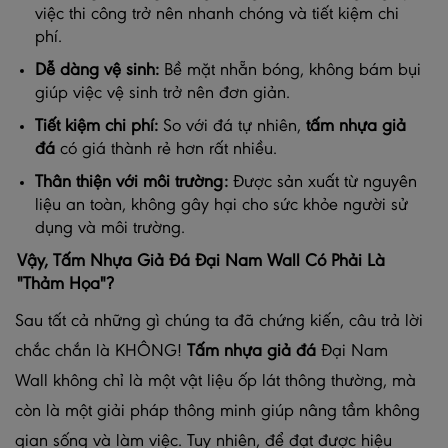
việc thi công trở nên nhanh chóng và tiết kiệm chi
phí.
Dễ dàng vệ sinh:
Bề mặt nhẵn bóng, không bám bụi
giúp việc vệ sinh trở nên đơn giản.
Tiết kiệm chi phí:
So với đá tự nhiên,
tấm nhựa giả
đá
có giá thành rẻ hơn rất nhiều.
Thân thiện với môi trường:
Được sản xuất từ nguyên
liệu an toàn, không gây hại cho sức khỏe người sử
dụng và môi trường.
Vậy, Tấm Nhựa Giả Đá Đại Nam Wall Có Phải Là
"Thảm Họa"?
Sau tất cả những gì chúng ta đã chứng kiến, câu trả lời
chắc chắn là KHÔNG!
Tấm nhựa giả đá
Đại Nam
Wall không chỉ là một vật liệu ốp lát thông thường, mà
còn là một giải pháp thông minh giúp nâng tầm không
gian sống và làm việc. Tuy nhiên, để đạt được hiệu