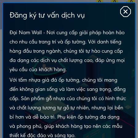
0
0
0
Đăng ký tư vấn dịch vụ
MENU
Đại Nam Wall - Nơi cung cấp giải pháp hoàn hảo
Tin tức
Bản Tin Tấm Nhựa Giả Đá
cho nhu cầu trang trí và ốp tường. Với danh tiếng
Loạt công trình ốp tấm nhựa giả đá Đại Nam Wall: Đẹp MÊ LY
hàng đầu trong ngành, chúng tôi tự hào cung cấp
Loạt công trình ốp tấm nhựa giả đá Đại Nam
đa dạng các dịch vụ chất lượng cao, đáp ứng mọi
Wall: Đẹp MÊ LY
yêu cầu của khách hàng.
Với tấm nhựa giả đá ốp tường, chúng tôi mang
Xem nhanh
đến không gian sống và làm việc sang trọng, đẳng
Loạt Công Trình Ốp tấm nhựa giả đá Đại Nam Wall
cấp. Sản phẩm gỗ nhựa của chúng tôi có hình thức
Công Trình 1: Biệt Thự Phong Cách Tân Cổ Điển - Vẻ
và chất lượng tương tự gỗ tự nhiên, nhưng lại bền
Đẹp Sang Trọng Đến Từng Milimet
Công Trình 2: Căn Hộ Chung Cư Hiện Đại - Giải
bỉ hơn và dễ bảo trì. Phụ kiện ốp tường đa dạng
Pháp Tối Ưu Cho Không Gian Nhỏ
và phong phú, giúp khách hàng tạo nên các mẫu
Công Trình 3: Quán Cafe Sân Vườn - Hòa Mình Vào
thiết kế độc đáo và sáng tạo.
Thiên Nhiên