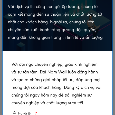
Với dịch vụ thi công trọn gói ốp tường, chúng tôi
Những Ưu Điểm Vượt Trội Của Tấm Nhựa Giả Đá
Đại Nam Wall
cam kết mang đến sự thuận tiện và chất lượng tốt
Vậy, Tấm Nhựa Giả Đá Đại Nam Wall Có Phải Là
nhất cho khách hàng. Ngoài ra, chúng tôi còn
"Thảm Họa"?
chuyên sản xuất tranh tráng gương độc quyền,
Một Vài Lưu Ý Nhỏ Để Tránh "Thảm Họa" Khi Sử
Dụng Tấm Nhựa Giả Đá
mang đến không gian trang trí tinh tế và ấn tượng
Loạt Công Trình Ốp
tấm nhựa giả đá
Đại Nam
Với đội ngũ chuyên nghiệp, giàu kinh nghiệm
Wall
và sự tận tâm, Đại Nam Wall luôn đồng hành
Chào mừng quý vị độc giả đến với một bài viết "mục
và tạo ra những giải pháp tối ưu, đáp ứng mọi
sở thị" cực kỳ nóng hổi từ Đại Nam Wall! Chắc hẳn
mong đợi của khách hàng. Đăng ký dịch vụ với
nhiều người trong chúng ta đã từng nghe đến hoặc
chúng tôi ngay hôm nay để trải nghiệm sự
thậm chí đang tìm hiểu về
tấm nhựa giả đá
, một vật
chuyên nghiệp và chất lượng vượt trội.
liệu ốp lát đang làm mưa làm gió trên thị trường xây
Họ và tên
(*)
dựng và trang trí nội thất hiện nay. Ai ai cũng tò mò: