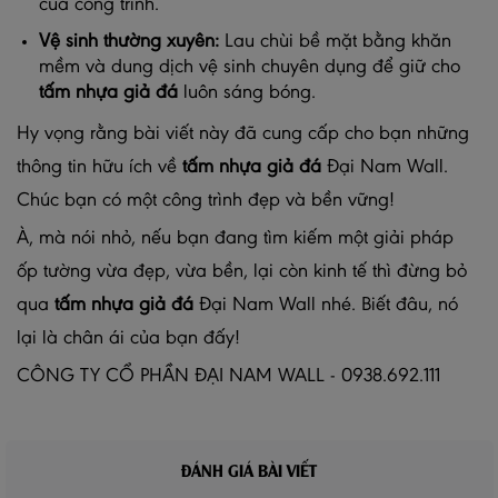
của công trình.
Vệ sinh thường xuyên:
Lau chùi bề mặt bằng khăn
mềm và dung dịch vệ sinh chuyên dụng để giữ cho
tấm nhựa giả đá
luôn sáng bóng.
Hy vọng rằng bài viết này đã cung cấp cho bạn những
thông tin hữu ích về
tấm nhựa giả đá
Đại Nam Wall.
Chúc bạn có một công trình đẹp và bền vững!
À, mà nói nhỏ, nếu bạn đang tìm kiếm một giải pháp
ốp tường vừa đẹp, vừa bền, lại còn kinh tế thì đừng bỏ
qua
tấm nhựa giả đá
Đại Nam Wall nhé. Biết đâu, nó
lại là chân ái của bạn đấy!
CÔNG TY CỔ PHẦN ĐẠI NAM WALL - 0938.692.111
ĐÁNH GIÁ BÀI VIẾT