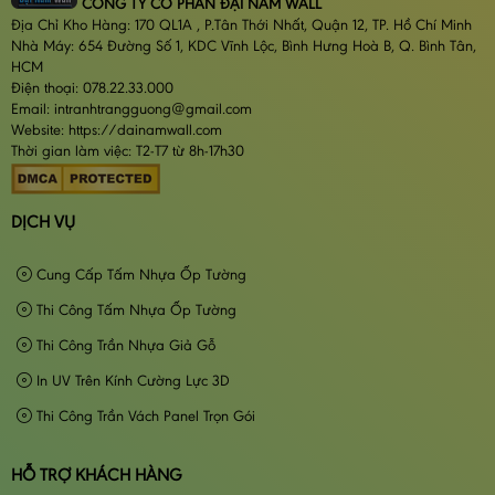
CÔNG TY CỔ PHẦN ĐẠI NAM WALL
Địa Chỉ Kho Hàng: 170 QL1A , P.Tân Thới Nhất, Quận 12, TP. Hồ Chí Minh
Nhà Máy: 654 Đường Số 1, KDC Vĩnh Lộc, Bình Hưng Hoà B, Q. Bình Tân,
HCM
Điện thoại: 078.22.33.000
Email: intranhtrangguong@gmail.com
Website: https://dainamwall.com
Thời gian làm việc: T2-T7 từ 8h-17h30
DỊCH VỤ
Cung Cấp Tấm Nhựa Ốp Tường
Thi Công Tấm Nhựa Ốp Tường
Thi Công Trần Nhựa Giả Gỗ
In UV Trên Kính Cường Lực 3D
Thi Công Trần Vách Panel Trọn Gói
HỖ TRỢ KHÁCH HÀNG