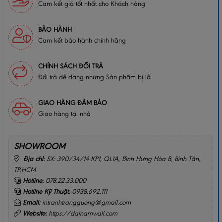
Cam kết giá tốt nhất cho Khách hàng
BẢO HÀNH
Cam kết bảo hành chính hãng
CHÍNH SÁCH ĐỔI TRẢ
Đổi trả dễ dàng những Sản phẩm bị lỗi
GIAO HÀNG ĐẢM BẢO
Giao hàng tại nhà
SHOWROOM
Địa chỉ:
SX: 390/34/14 KP1, QL1A, Bình Hưng Hòa B, Bình Tân,
TP.HCM
Hotline:
078.22.33.000
Hotline Kỹ Thuật:
0938.692.111
Email:
intranhtrangguong@gmail.com
Website:
https://dainamwall.com