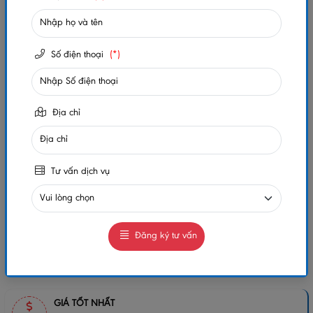
Số lần xem:
721
Số điện thoại
(*)
-
+
Gọi ngay
Chat Zalo
Địa chỉ
0984032156
0984032156
MUA NGAY
GIAO HÀNG COD TOÀN QUỐC
Tư vấn dịch vụ
GỌI CHO TÔI
Đăng ký tư vấn
Chia sẻ:
GIÁ TỐT NHẤT