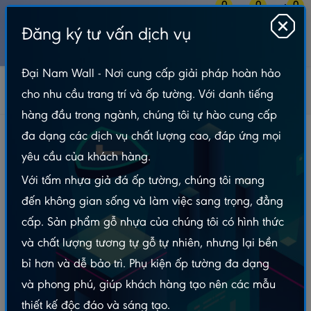
0
0
0
Đăng ký tư vấn dịch vụ
MENU
Đại Nam Wall - Nơi cung cấp giải pháp hoàn hảo
Gỗ Nhựa Ngoài Trời
Lam Sóng Ngoài Trời
HWA-ĐN
cho nhu cầu trang trí và ốp tường. Với danh tiếng
Lam 3 Sóng Ốp Tường Teak - DN3S170x28
hàng đầu trong ngành, chúng tôi tự hào cung cấp
Lam 3 Sóng Ốp Tường Teak - DN3S170x28
đa dạng các dịch vụ chất lượng cao, đáp ứng mọi
yêu cầu của khách hàng.
Với tấm nhựa giả đá ốp tường, chúng tôi mang
đến không gian sống và làm việc sang trọng, đẳng
cấp. Sản phẩm gỗ nhựa của chúng tôi có hình thức
và chất lượng tương tự gỗ tự nhiên, nhưng lại bền
bỉ hơn và dễ bảo trì. Phụ kiện ốp tường đa dạng
và phong phú, giúp khách hàng tạo nên các mẫu
thiết kế độc đáo và sáng tạo.