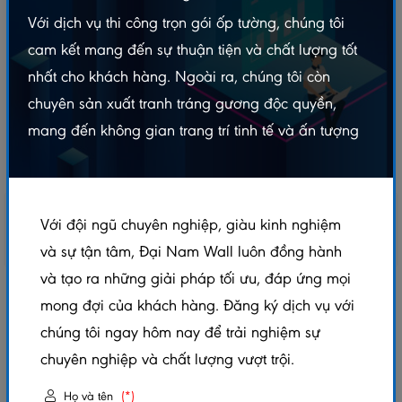
Với dịch vụ thi công trọn gói ốp tường, chúng tôi
cam kết mang đến sự thuận tiện và chất lượng tốt
nhất cho khách hàng. Ngoài ra, chúng tôi còn
chuyên sản xuất tranh tráng gương độc quyền,
mang đến không gian trang trí tinh tế và ấn tượng
Với đội ngũ chuyên nghiệp, giàu kinh nghiệm
và sự tận tâm, Đại Nam Wall luôn đồng hành
và tạo ra những giải pháp tối ưu, đáp ứng mọi
LAM 3 SÓNG ỐP TƯỜNG TEAK - DN3S170X28
mong đợi của khách hàng. Đăng ký dịch vụ với
chúng tôi ngay hôm nay để trải nghiệm sự
5.0/5
(1 đánh giá)
|
0 đã bán
chuyên nghiệp và chất lượng vượt trội.
Xem thêm thuộc tính sản phẩm
Họ và tên
(*)
Trạng thái:
Còn hàng