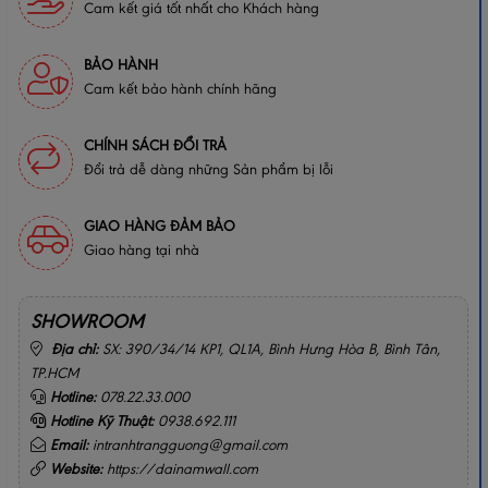
Cam kết giá tốt nhất cho Khách hàng
BẢO HÀNH
Cam kết bảo hành chính hãng
CHÍNH SÁCH ĐỔI TRẢ
Đổi trả dễ dàng những Sản phẩm bị lỗi
GIAO HÀNG ĐẢM BẢO
Giao hàng tại nhà
SHOWROOM
Địa chỉ:
SX: 390/34/14 KP1, QL1A, Bình Hưng Hòa B, Bình Tân,
TP.HCM
Hotline:
078.22.33.000
Hotline Kỹ Thuật:
0938.692.111
Email:
intranhtrangguong@gmail.com
Website:
https://dainamwall.com