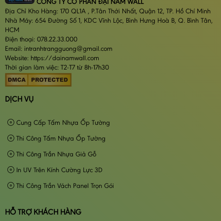
CÔNG TY CỔ PHẦN ĐẠI NAM WALL
Địa Chỉ Kho Hàng: 170 QL1A , P.Tân Thới Nhất, Quận 12, TP. Hồ Chí Minh
Nhà Máy: 654 Đường Số 1, KDC Vĩnh Lộc, Bình Hưng Hoà B, Q. Bình Tân,
HCM
Điện thoại: 078.22.33.000
Email: intranhtrangguong@gmail.com
Website: https://dainamwall.com
Thời gian làm việc: T2-T7 từ 8h-17h30
DỊCH VỤ
Cung Cấp Tấm Nhựa Ốp Tường
Thi Công Tấm Nhựa Ốp Tường
Thi Công Trần Nhựa Giả Gỗ
In UV Trên Kính Cường Lực 3D
Thi Công Trần Vách Panel Trọn Gói
HỖ TRỢ KHÁCH HÀNG