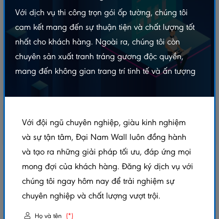
Với dịch vụ thi công trọn gói ốp tường, chúng tôi
cam kết mang đến sự thuận tiện và chất lượng tốt
nhất cho khách hàng. Ngoài ra, chúng tôi còn
chuyên sản xuất tranh tráng gương độc quyền,
mang đến không gian trang trí tinh tế và ấn tượng
Với đội ngũ chuyên nghiệp, giàu kinh nghiệm
và sự tận tâm, Đại Nam Wall luôn đồng hành
và tạo ra những giải pháp tối ưu, đáp ứng mọi
TẤM ỐP NHỰA PS A6 - PSBN145X12
mong đợi của khách hàng. Đăng ký dịch vụ với
chúng tôi ngay hôm nay để trải nghiệm sự
5.0/5
(1 đánh giá)
|
0 đã bán
chuyên nghiệp và chất lượng vượt trội.
Xem thêm thuộc tính sản phẩm
Họ và tên
(*)
Trạng thái:
Còn hàng