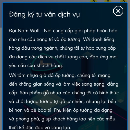
0
0
0
Đăng ký tư vấn dịch vụ
MENU
Đại Nam Wall - Nơi cung cấp giải pháp hoàn hảo
Gỗ Nhựa Ngoài Trời
Lam Sóng Ngoài Trời
HWA-ĐN
cho nhu cầu trang trí và ốp tường. Với danh tiếng
Tấm Ốp Nhựa PS A6 - PSBN145x12
hàng đầu trong ngành, chúng tôi tự hào cung cấp
Tấm Ốp Nhựa PS A6 - PSBN145x12
đa dạng các dịch vụ chất lượng cao, đáp ứng mọi
yêu cầu của khách hàng.
Với tấm nhựa giả đá ốp tường, chúng tôi mang
đến không gian sống và làm việc sang trọng, đẳng
cấp. Sản phẩm gỗ nhựa của chúng tôi có hình thức
và chất lượng tương tự gỗ tự nhiên, nhưng lại bền
bỉ hơn và dễ bảo trì. Phụ kiện ốp tường đa dạng
và phong phú, giúp khách hàng tạo nên các mẫu
thiết kế độc đáo và sáng tạo.