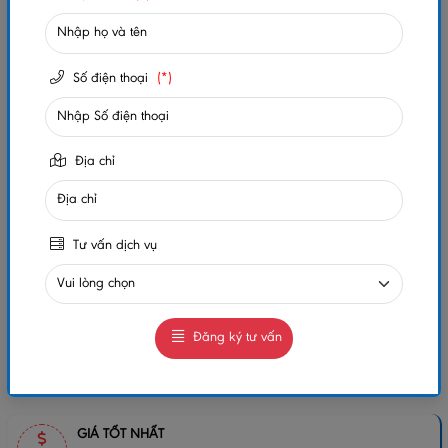
Số lần xem:
603
Số điện thoại
(*)
-
+
Gọi ngay
Chat Zalo
Địa chỉ
0984032156
0984032156
MUA NGAY
GIAO HÀNG COD TOÀN QUỐC
Tư vấn dịch vụ
GỌI CHO TÔI
Đăng ký tư vấn
Chia sẻ:
GIÁ TỐT NHẤT