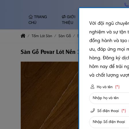
TRANG
GIỚI
TẤM NHỰA ỐP
Với đội ngũ chuyên
CHỦ
THIỆU
TƯỜNG
nghiệm và sự tận 
Tấm Lót Sàn
Sàn Gỗ
Sàn Povar
Sàn Gỗ Povar Ló
đồng hành và tạo 
ưu, đáp ứng mọi 
Sàn Gỗ Povar Lót Nền 12mm – SB1203
hàng. Đăng ký dịc
hôm nay để trải n
và chất lượng vượt 
Họ và tên
(*)
Số điện thoại
(*)