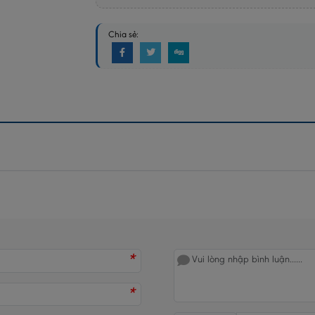
Chia sẻ:
*
*