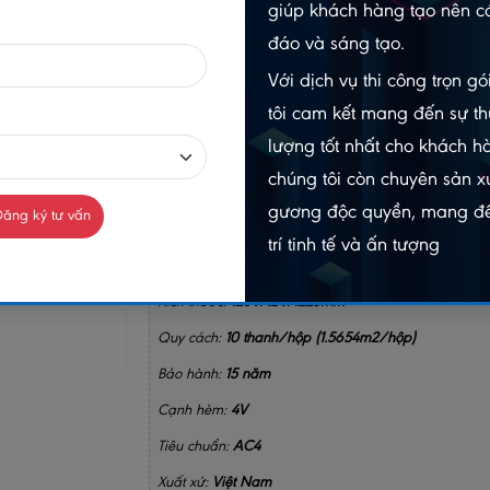
giúp khách hàng tạo nên cá
-
đáo và sáng tạo.
Gọi n
Chat Zalo
Với dịch vụ thi công trọn g
098403
0984032156
tôi cam kết mang đến sự th
lượng tốt nhất cho khách h
MUA NGAY
chúng tôi còn chuyên sản xu
GIAO HÀNG COD TOÀN QUỐC
gương độc quyền, mang đế
ăng ký tư vấn
trí tinh tế và ấn tượng
GỌ
Kích thước:
128 x 12 x 1223mm
Quy cách:
10 thanh/hộp (1.5654m2/hộp)
Bảo hành:
15 năm
Cạnh hèm:
4V
Tiêu chuẩn:
AC4
Xuất xứ:
Việt Nam