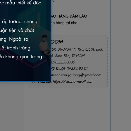
bị lỗi
c mẫu thiết kế độc
+
GIAO HÀNG ĐẢM BẢO
gay
ói ốp tường, chúng
Giao hàng tại nhà
2156
uận tiện và chất
àng. Ngoài ra,
SHOWROOM
ất tranh tráng
Địa chỉ:
SX: 390/34/14 KP1, QL1A, Bình
Hưng Hòa B, Bình Tân, TP.HCM
n không gian trang
Hotline:
078.22.33.000
I CHO TÔI
Hotline Kỹ Thuật:
0938.692.111
Email:
intranhtrangguong@gmail.com
Website:
https://dainamwall.com