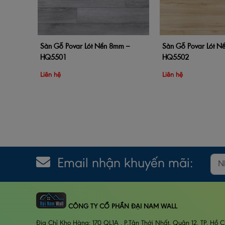
Sàn Gỗ Povar Lót Nền 8mm –
Sàn Gỗ Povar Lót N
Thêm vào giỏ hàng
Xem nhanh
Thêm vào giỏ hàng
HQ5501
HQ5502
Liên hệ
Liên hệ
Email nhận khuyến mãi:
CÔNG TY CỔ PHẦN ĐẠI NAM WALL
Địa Chỉ Kho Hàng: 170 QL1A , P.Tân Thới Nhất, Quận 12, TP. Hồ C