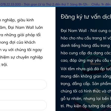
078.22.33.000 - Thời gian LV từ Thứ 2 đến thứ 7: Sáng 8h-12h - Chiều: 1h đến
TẤM PANEL CÁCH
Đăng ký tư vấn dịc
GỖ
 nghiệp, giàu kinh
NHIỆT
tâm, Đại Nam Wall luôn
Đại Nam Wall - Nơi cung c
t Nền 12mm – SB1203
ra những giải pháp tối
hảo cho nhu cầu trang trí v
mong đợi của khách
danh tiếng hàng đầu trong 
h vụ với chúng tôi ngay
hào cung cấp đa dạng các 
SÀN GỖ POVAR LÓT NỀN 12M
ghiệm sự chuyên nghiệp
cao, đáp ứng mọi yêu cầu 
SB1203
trội.
Với tấm nhựa giả đá ốp tườ
5.0/5
(1 đánh giá)
|
0 đã bán
mang đến không gian sống
Xem thêm thuộc tính sản phẩm
trọng, đẳng cấp. Sản phẩ
chúng tôi có hình thức và c
Trạng thái:
Còn hàng
gỗ tự nhiên, nhưng lại bền
Số lần xem:
312
trì. Phụ kiện ốp tường đa 