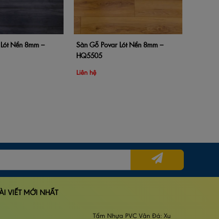
 Lót Nền 8mm –
Sàn Gỗ Povar Lót Nền 8mm –
hàng
Xem nhanh
Thêm vào giỏ hàng
Xem nhanh
HQ5505
Liên hệ
ÀI VIẾT MỚI NHẤT
Tấm Nhựa PVC Vân Đá: Xu