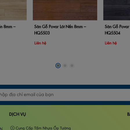
ền 8mm –
Sàn Gỗ Povar Lót Nền 8mm –
Sàn Gỗ Povar
Xem nhanh
Thêm vào giỏ hàng
Xem nhanh
Thêm vào giỏ 
HQ5503
HQ5504
Liên hệ
Liên hệ
DỊCH VỤ
B
Cung Cấp Tấm Nhựa Ốp Tường
hí