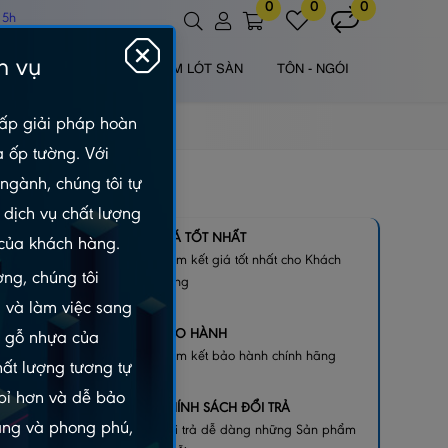
0
0
0
 5h
h vụ
 NHỰA NGOÀI TRỜI
TẤM LÓT SÀN
TÔN - NGÓI
ấp giải pháp hoàn
à ốp tường. Với
ngành, chúng tôi tự
dịch vụ chất lượng
M –
GIÁ TỐT NHẤT
của khách hàng.
Cam kết giá tốt nhất cho Khách
ng, chúng tôi
hàng
 và làm việc sang
BẢO HÀNH
m gỗ nhựa của
Cam kết bảo hành chính hãng
hất lượng tương tự
 bỉ hơn và dễ bảo
CHÍNH SÁCH ĐỔI TRẢ
dạng và phong phú,
Đổi trả dễ dàng những Sản phẩm