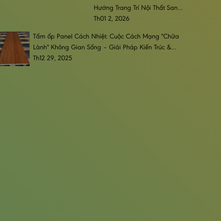
Hướng Trang Trí Nội Thất Sang
Trọng, Đẳng Cấp & Bền Bỉ
Th01 2, 2026
Tấm ốp Panel Cách Nhiệt: Cuộc Cách Mạng "Chữa
Lành" Không Gian Sống – Giải Pháp Kiến Trúc &
Phong Cách Sống Đương Đại
Th12 29, 2025