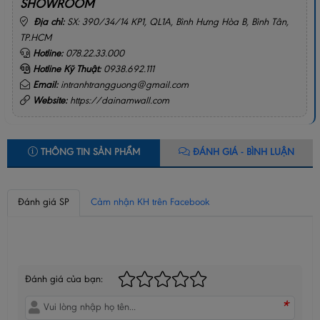
SHOWROOM
Địa chỉ:
SX: 390/34/14 KP1, QL1A, Bình Hưng Hòa B, Bình Tân,
TP.HCM
Hotline:
078.22.33.000
Hotline Kỹ Thuật:
0938.692.111
Email:
intranhtrangguong@gmail.com
Website:
https://dainamwall.com
THÔNG TIN SẢN PHẨM
ĐÁNH GIÁ - BÌNH LUẬN
Đánh giá SP
Cảm nhận KH trên Facebook
BÌNH LUẬN CỦA BẠN
Đánh giá của bạn:
*