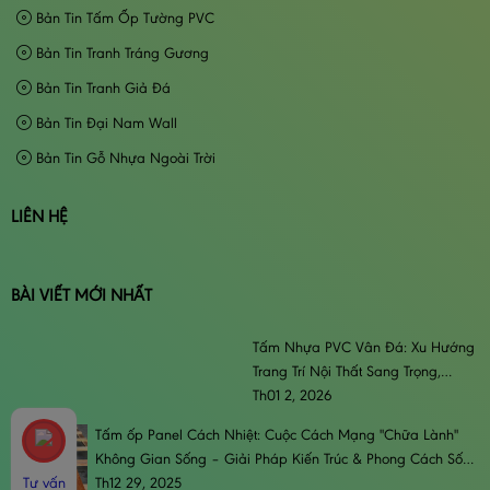
Bản Tin Tấm Ốp Tường PVC
Bản Tin Tranh Tráng Gương
Bản Tin Tranh Giả Đá
Bản Tin Đại Nam Wall
Bản Tin Gỗ Nhựa Ngoài Trời
LIÊN HỆ
BÀI VIẾT MỚI NHẤT
Tấm Nhựa PVC Vân Đá: Xu Hướng
Trang Trí Nội Thất Sang Trọng,
Đẳng Cấp & Bền Bỉ
Th01 2, 2026
Tấm ốp Panel Cách Nhiệt: Cuộc Cách Mạng "Chữa Lành"
Không Gian Sống – Giải Pháp Kiến Trúc & Phong Cách Sống
Đương Đại
Th12 29, 2025
Tư vấn