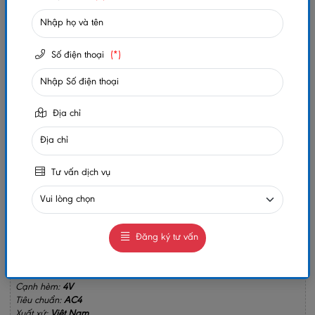
Số lần xem:
253
Số điện thoại
(*)
-
+
Gọi ngay
Chat Zalo
Địa chỉ
0984032156
0984032156
MUA NGAY
GIAO HÀNG COD TOÀN QUỐC
Tư vấn dịch vụ
GỌI CHO TÔI
Đăng ký tư vấn
Kích thước:
132 x 8 x 1225mm
Quy cách:
15 thanh /hộp (2.4255m2/hộp)
Bảo hành:
15 năm
Cạnh hèm:
4V
Tiêu chuẩn:
AC4
Xuất xứ:
Việt Nam