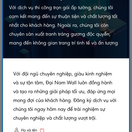
Với dịch vụ thi công trọn gói ốp tường, chúng tôi
cam kết mang đến sự thuận tiện và chất lượng tốt
nhất cho khách hàng. Ngoài ra, chúng tôi còn
chuyên sản xuất tranh tráng gương độc quyền,
mang đến không gian trang trí tinh tế và ấn tượng
Với đội ngũ chuyên nghiệp, giàu kinh nghiệm
và sự tận tâm, Đại Nam Wall luôn đồng hành
và tạo ra những giải pháp tối ưu, đáp ứng mọi
SÀN GỖ POVAR LÓT NỀN 8MM – HQ5502
mong đợi của khách hàng. Đăng ký dịch vụ với
chúng tôi ngay hôm nay để trải nghiệm sự
5.0/5
(1 đánh giá)
|
0 đã bán
chuyên nghiệp và chất lượng vượt trội.
Xem thêm thuộc tính sản phẩm
Họ và tên
(*)
Trạng thái:
Còn hàng