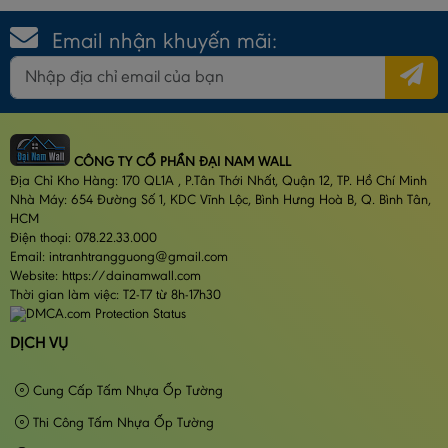
Email nhận khuyến mãi:
CÔNG TY CỔ PHẦN ĐẠI NAM WALL
Địa Chỉ Kho Hàng: 170 QL1A , P.Tân Thới Nhất, Quận 12, TP. Hồ Chí Minh
Nhà Máy: 654 Đường Số 1, KDC Vĩnh Lộc, Bình Hưng Hoà B, Q. Bình Tân,
HCM
Điện thoại: 078.22.33.000
Email: intranhtrangguong@gmail.com
Website: https://dainamwall.com
Thời gian làm việc: T2-T7 từ 8h-17h30
DỊCH VỤ
Cung Cấp Tấm Nhựa Ốp Tường
Thi Công Tấm Nhựa Ốp Tường