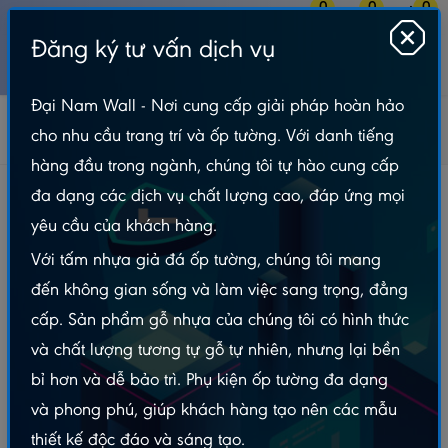
0
0
0
Đăng ký tư vấn dịch vụ
MENU
Đại Nam Wall - Nơi cung cấp giải pháp hoàn hảo
Tấm Lót Sàn
Sàn Gỗ
Sàn Povar
cho nhu cầu trang trí và ốp tường. Với danh tiếng
Sàn Gỗ Povar Lót Nền 8mm – HQ5502
hàng đầu trong ngành, chúng tôi tự hào cung cấp
Sàn Gỗ Povar Lót Nền 8mm – HQ5502
đa dạng các dịch vụ chất lượng cao, đáp ứng mọi
yêu cầu của khách hàng.
Với tấm nhựa giả đá ốp tường, chúng tôi mang
đến không gian sống và làm việc sang trọng, đẳng
cấp. Sản phẩm gỗ nhựa của chúng tôi có hình thức
và chất lượng tương tự gỗ tự nhiên, nhưng lại bền
bỉ hơn và dễ bảo trì. Phụ kiện ốp tường đa dạng
và phong phú, giúp khách hàng tạo nên các mẫu
thiết kế độc đáo và sáng tạo.