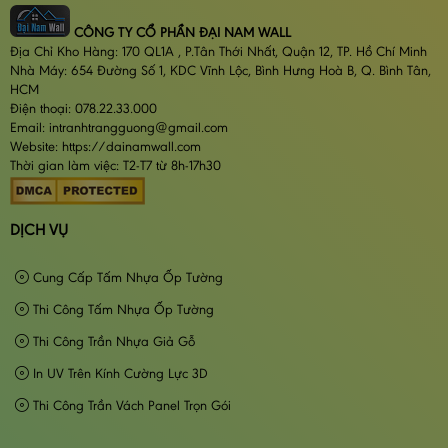
CÔNG TY CỔ PHẦN ĐẠI NAM WALL
Địa Chỉ Kho Hàng: 170 QL1A , P.Tân Thới Nhất, Quận 12, TP. Hồ Chí Minh
Nhà Máy: 654 Đường Số 1, KDC Vĩnh Lộc, Bình Hưng Hoà B, Q. Bình Tân,
HCM
Điện thoại: 078.22.33.000
Email: intranhtrangguong@gmail.com
Website: https://dainamwall.com
Thời gian làm việc: T2-T7 từ 8h-17h30
DỊCH VỤ
Cung Cấp Tấm Nhựa Ốp Tường
Thi Công Tấm Nhựa Ốp Tường
Thi Công Trần Nhựa Giả Gỗ
In UV Trên Kính Cường Lực 3D
Thi Công Trần Vách Panel Trọn Gói