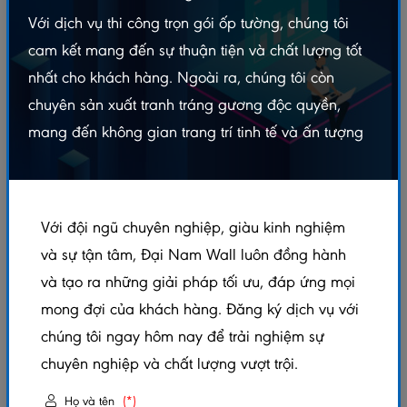
Với dịch vụ thi công trọn gói ốp tường, chúng tôi
Nhu cầu lắp đặt
sàn nhựa giả gỗ ngoài trời
đang là xu
cam kết mang đến sự thuận tiện và chất lượng tốt
hướng cho nhiều công trình hiện nay. Thế nhưng với gỗ
nhất cho khách hàng. Ngoài ra, chúng tôi còn
tự nhiên thì chi phí khá tốn kém và khả năng chống ẩm
chuyên sản xuất tranh tráng gương độc quyền,
chống thấm lại không bền mọi người dần chuyển sang
mang đến không gian trang trí tinh tế và ấn tượng
lựa chọn sàn gỗ nhựa là giải pháp thay thế nhờ khả
năng chịu nước tốt. Những “loại sàn nhựa giả gỗ
ngoài trời chịu nước này có bền hay không?” lại là thắc
Với đội ngũ chuyên nghiệp, giàu kinh nghiệm
mắc chung của rất nhiều người. Trong bài viết này Đại
và sự tận tâm, Đại Nam Wall luôn đồng hành
Nam sẽ cùng các bạn tìm câu trả lời cho thắc mắc ấy.
và tạo ra những giải pháp tối ưu, đáp ứng mọi
Giới thiệu chung về sàn gỗ ngoài trời chịu nước
mong đợi của khách hàng. Đăng ký dịch vụ với
chúng tôi ngay hôm nay để trải nghiệm sự
Sàn gỗ ngoài trờ
i
chịu nước là một giải pháp lý tưởng
chuyên nghiệp và chất lượng vượt trội.
cho không gian ngoài trời, như sân vườn, hồ bơi, ban
công hay patio. Sàn gỗ ngoài trời được làm từ những
Họ và tên
(*)