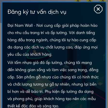
0
0
0
Đăng ký tư vấn dịch vụ
MENU
Đại Nam Wall - Nơi cung cấp giải pháp hoàn hảo
Tin tức
Bản Tin Gỗ Nhựa Ngoài Trời
cho nhu cầu trang trí và ốp tường. Với danh tiếng
Sàn nhựa giả gỗ chống nước ngoài trời bền không ? Bao lâu cần thay
thế ?
hàng đầu trong ngành, chúng tôi tự hào cung cấp
đa dạng các dịch vụ chất lượng cao, đáp ứng mọi
Sàn nhựa giả gỗ chống nước ngoài trời bền
yêu cầu của khách hàng.
không ? Bao lâu cần thay thế ?
Với tấm nhựa giả đá ốp tường, chúng tôi mang
đến không gian sống và làm việc sang trọng, đẳng
Xem nhanh
cấp. Sản phẩm gỗ nhựa của chúng tôi có hình thức
Giới thiệu chung về sàn gỗ ngoài trời chịu nước
và chất lượng tương tự gỗ tự nhiên, nhưng lại bền
Sàn gỗ nhựa composite ngoài trời - Đại Nam Wall
bỉ hơn và dễ bảo trì. Phụ kiện ốp tường đa dạng
Giải thích về đặc tính chịu nước của sàn gỗ ngoài trời
và phong phú, giúp khách hàng tạo nên các mẫu
Bao lâu cần thay sàn gỗ ngoài trời chịu nước ?
thiết kế độc đáo và sáng tạo.