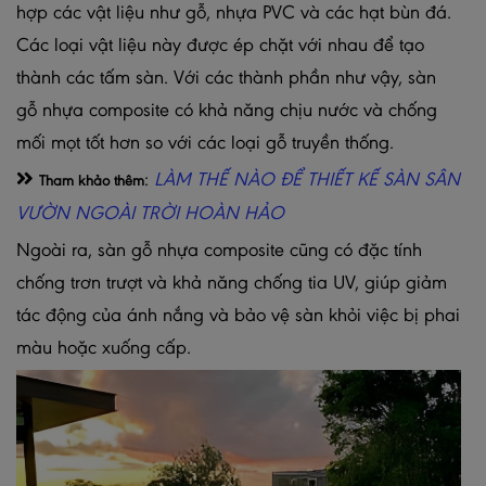
hợp các vật liệu như gỗ, nhựa PVC và các hạt bùn đá.
Các loại vật liệu này được ép chặt với nhau để tạo
thành các tấm sàn. Với các thành phần như vậy, sàn
gỗ nhựa composite có khả năng chịu nước và chống
mối mọt tốt hơn so với các loại gỗ truyền thống.
:
LÀM THẾ NÀO ĐỂ THIẾT KẾ SÀN SÂN
Tham khảo thêm
VƯỜN NGOÀI TRỜI HOÀN HẢO
Ngoài ra, sàn gỗ nhựa composite cũng có đặc tính
chống trơn trượt và khả năng chống tia UV, giúp giảm
tác động của ánh nắng và bảo vệ sàn khỏi việc bị phai
màu hoặc xuống cấp.