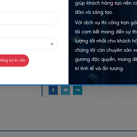
giúp khách hàng tạo nên cá
-
đáo và sáng tạo.
Gọi n
Chat Zalo
Với dịch vụ thi công trọn g
098403
0984032156
tôi cam kết mang đến sự th
lượng tốt nhất cho khách h
MUA NGAY
chúng tôi còn chuyên sản xu
GIAO HÀNG COD TOÀN QUỐC
gương độc quyền, mang đế
ăng ký tư vấn
trí tinh tế và ấn tượng
GỌ
Chia sẻ: