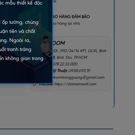
bị lỗi
c mẫu thiết kế độc
+
GIAO HÀNG ĐẢM BẢO
gay
ói ốp tường, chúng
Giao hàng tại nhà
2156
uận tiện và chất
àng. Ngoài ra,
SHOWROOM
ất tranh tráng
Địa chỉ:
SX: 390/34/14 KP1, QL1A, Bình
Hưng Hòa B, Bình Tân, TP.HCM
n không gian trang
Hotline:
078.22.33.000
I CHO TÔI
Hotline Kỹ Thuật:
0938.692.111
Email:
intranhtrangguong@gmail.com
Website:
https://dainamwall.com