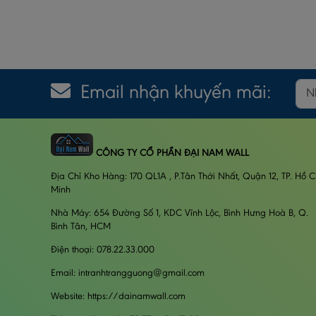
Email nhận khuyến mãi:
CÔNG TY CỔ PHẦN ĐẠI NAM WALL
Địa Chỉ Kho Hàng: 170 QL1A , P.Tân Thới Nhất, Quận 12, TP. Hồ C
Minh
Nhà Máy: 654 Đường Số 1, KDC Vĩnh Lộc, Bình Hưng Hoà B, Q.
Bình Tân, HCM
Điện thoại: 078.22.33.000
Email: intranhtrangguong@gmail.com
Website: https://dainamwall.com