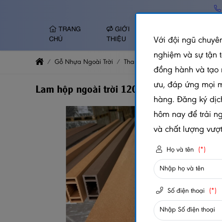
TRANG
GIỚI
TẤM NHỰA ỐP
Với đội ngũ chuyên
CHỦ
THIỆU
TƯỜNG
nghiệm và sự tận 
Gỗ Nhựa Ngoài Trời
Thanh Lam Gỗ Nhựa Ngoài Trời
đồng hành và tạo 
ưu, đáp ứng mọi 
Lam hộp ngoài trời 120x120x2900MM
hàng. Đăng ký dịc
hôm nay để trải n
và chất lượng vượt 
Họ và tên
(*)
Số điện thoại
(*)