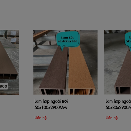
Lam hộp ngoài trời
Lam hộp ngoài
Xem nhanh
Thêm vào giỏ hàng
Xem nhanh
Thêm vào giỏ 
50x100x2900MM
50x80x2900
Liên hệ
Liên hệ