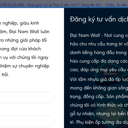
078.22.33.000 - Thời gian LV từ Thứ 2 đến thứ 7: Sáng 8h-12h - Chiều: 1h đến
TẤM PANEL CÁCH
Đăng ký tư vấn dịc
GỖ
 nghiệp, giàu kinh
NHIỆT
tâm, Đại Nam Wall luôn
Đại Nam Wall - Nơi cung c
HWA-ĐN
Lam hộp ngoài trời 120x120x2900MM
ra những giải pháp tối
hảo cho nhu cầu trang trí v
mong đợi của khách
danh tiếng hàng đầu trong 
h vụ với chúng tôi ngay
hào cung cấp đa dạng các 
LAM HỘP NGOÀI TRỜI
ghiệm sự chuyên nghiệp
cao, đáp ứng mọi yêu cầu 
120X120X2900MM
trội.
Với tấm nhựa giả đá ốp tườ
5.0/5
(1 đánh giá)
|
0 đã bán
mang đến không gian sống
Xem thêm thuộc tính sản phẩm
trọng, đẳng cấp. Sản phẩ
chúng tôi có hình thức và c
Trạng thái:
Còn hàng
gỗ tự nhiên, nhưng lại bền
Số lần xem:
576
trì. Phụ kiện ốp tường đa 