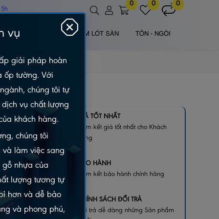
0
0
0
 5h
h vụ
 NHỰA NGOÀI TRỜI
TẤM LÓT SÀN
TÔN - NGÓI
ấp giải pháp hoàn
à ốp tường. Với
ngành, chúng tôi tự
dịch vụ chất lượng
GIÁ TỐT NHẤT
của khách hàng.
Cam kết giá tốt nhất cho Khách
ng, chúng tôi
hàng
 và làm việc sang
BẢO HÀNH
m gỗ nhựa của
Cam kết bảo hành chính hãng
hất lượng tương tự
 bỉ hơn và dễ bảo
CHÍNH SÁCH ĐỔI TRẢ
dạng và phong phú,
Đổi trả dễ dàng những Sản phẩm