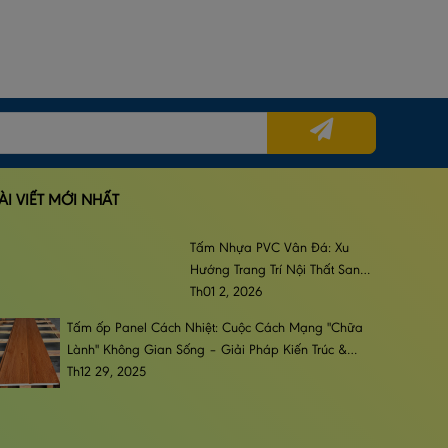
ÀI VIẾT MỚI NHẤT
Tấm Nhựa PVC Vân Đá: Xu
Hướng Trang Trí Nội Thất Sang
Trọng, Đẳng Cấp & Bền Bỉ
Th01 2, 2026
Tấm ốp Panel Cách Nhiệt: Cuộc Cách Mạng "Chữa
Lành" Không Gian Sống – Giải Pháp Kiến Trúc &
Phong Cách Sống Đương Đại
Th12 29, 2025