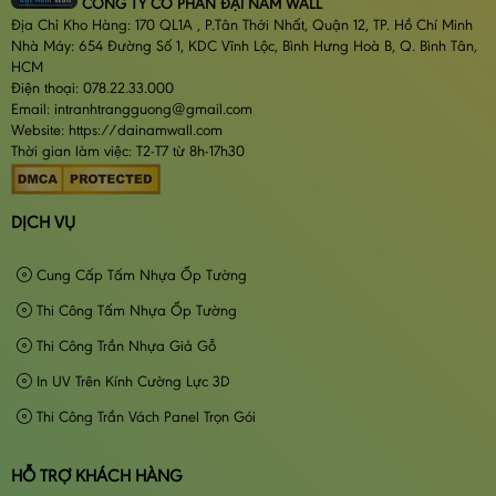
CÔNG TY CỔ PHẦN ĐẠI NAM WALL
Địa Chỉ Kho Hàng: 170 QL1A , P.Tân Thới Nhất, Quận 12, TP. Hồ Chí Minh
Nhà Máy: 654 Đường Số 1, KDC Vĩnh Lộc, Bình Hưng Hoà B, Q. Bình Tân,
HCM
Điện thoại: 078.22.33.000
Email: intranhtrangguong@gmail.com
Website: https://dainamwall.com
Thời gian làm việc: T2-T7 từ 8h-17h30
DỊCH VỤ
Cung Cấp Tấm Nhựa Ốp Tường
Thi Công Tấm Nhựa Ốp Tường
Thi Công Trần Nhựa Giả Gỗ
In UV Trên Kính Cường Lực 3D
Thi Công Trần Vách Panel Trọn Gói
HỖ TRỢ KHÁCH HÀNG