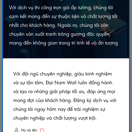
Với dịch vụ thi công trọn gói ốp tường, chúng tôi
cam kết mang đến sự thuận tiện và chất lượng tốt
nhất cho khách hàng. Ngoài ra, chúng tôi còn
chuyên sản xuất tranh tráng gương độc quyền,
mang đến không gian trang trí tinh tế và ấn tượng
Với đội ngũ chuyên nghiệp, giàu kinh nghiệm
và sự tận tâm, Đại Nam Wall luôn đồng hành
và tạo ra những giải pháp tối ưu, đáp ứng mọi
LAM HỘP NGOÀI TRỜI 50X100X2900MM
mong đợi của khách hàng. Đăng ký dịch vụ với
chúng tôi ngay hôm nay để trải nghiệm sự
5.0/5
(1 đánh giá)
|
0 đã bán
chuyên nghiệp và chất lượng vượt trội.
Xem thêm thuộc tính sản phẩm
Họ và tên
(*)
Trạng thái:
Còn hàng