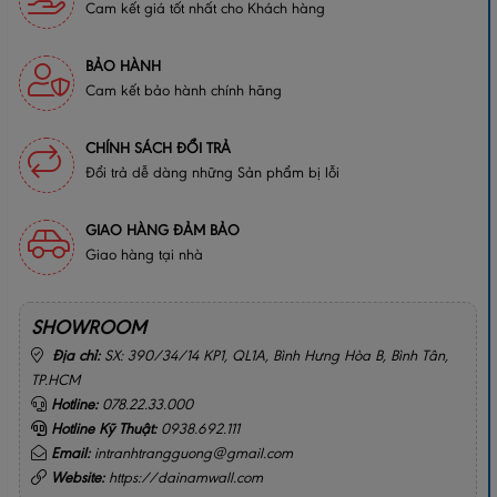
Cam kết giá tốt nhất cho Khách hàng
BẢO HÀNH
Cam kết bảo hành chính hãng
CHÍNH SÁCH ĐỔI TRẢ
Đổi trả dễ dàng những Sản phẩm bị lỗi
GIAO HÀNG ĐẢM BẢO
Giao hàng tại nhà
SHOWROOM
Địa chỉ:
SX: 390/34/14 KP1, QL1A, Bình Hưng Hòa B, Bình Tân,
TP.HCM
Hotline:
078.22.33.000
Hotline Kỹ Thuật:
0938.692.111
Email:
intranhtrangguong@gmail.com
Website:
https://dainamwall.com