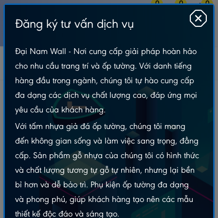
0
0
0
Đăng ký tư vấn dịch vụ
MENU
Đại Nam Wall - Nơi cung cấp giải pháp hoàn hảo
Gỗ Nhựa Ngoài Trời
Thanh Lam Gỗ Nhựa Ngoài Trời
cho nhu cầu trang trí và ốp tường. Với danh tiếng
HWA-ĐN
Lam hộp ngoài trời 50x100x2900MM
hàng đầu trong ngành, chúng tôi tự hào cung cấp
Lam hộp ngoài trời 50x100x2900MM
đa dạng các dịch vụ chất lượng cao, đáp ứng mọi
yêu cầu của khách hàng.
Với tấm nhựa giả đá ốp tường, chúng tôi mang
đến không gian sống và làm việc sang trọng, đẳng
cấp. Sản phẩm gỗ nhựa của chúng tôi có hình thức
và chất lượng tương tự gỗ tự nhiên, nhưng lại bền
bỉ hơn và dễ bảo trì. Phụ kiện ốp tường đa dạng
và phong phú, giúp khách hàng tạo nên các mẫu
thiết kế độc đáo và sáng tạo.