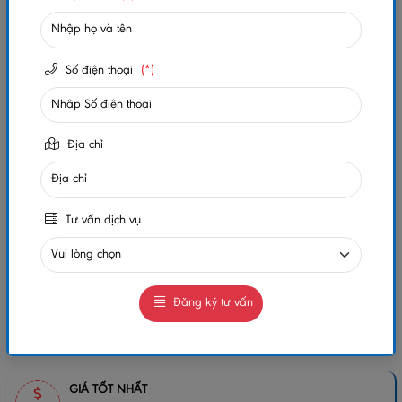
Số lần xem:
584
Số điện thoại
(*)
-
+
Gọi ngay
Chat Zalo
Địa chỉ
0984032156
0984032156
MUA NGAY
GIAO HÀNG COD TOÀN QUỐC
Tư vấn dịch vụ
GỌI CHO TÔI
Đăng ký tư vấn
Chia sẻ:
GIÁ TỐT NHẤT