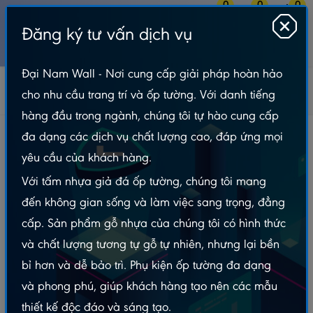
0
0
0
Đăng ký tư vấn dịch vụ
MENU
Đại Nam Wall - Nơi cung cấp giải pháp hoàn hảo
Gỗ Nhựa Ngoài Trời
Thanh Lam Gỗ Nhựa Ngoài Trời
cho nhu cầu trang trí và ốp tường. Với danh tiếng
HWA-ĐN
Thanh Ốp Đa Năng Grey - TODN140x2200
hàng đầu trong ngành, chúng tôi tự hào cung cấp
Thanh Ốp Đa Năng Grey - TODN140x2200
đa dạng các dịch vụ chất lượng cao, đáp ứng mọi
yêu cầu của khách hàng.
Với tấm nhựa giả đá ốp tường, chúng tôi mang
đến không gian sống và làm việc sang trọng, đẳng
cấp. Sản phẩm gỗ nhựa của chúng tôi có hình thức
và chất lượng tương tự gỗ tự nhiên, nhưng lại bền
bỉ hơn và dễ bảo trì. Phụ kiện ốp tường đa dạng
và phong phú, giúp khách hàng tạo nên các mẫu
thiết kế độc đáo và sáng tạo.