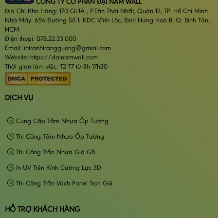
CÔNG TY CỔ PHẦN ĐẠI NAM WALL
Địa Chỉ Kho Hàng: 170 QL1A , P.Tân Thới Nhất, Quận 12, TP. Hồ Chí Minh
Nhà Máy: 654 Đường Số 1, KDC Vĩnh Lộc, Bình Hưng Hoà B, Q. Bình Tân,
HCM
Điện thoại: 078.22.33.000
Email: intranhtrangguong@gmail.com
Website: https://dainamwall.com
Thời gian làm việc: T2-T7 từ 8h-17h30
DỊCH VỤ
Cung Cấp Tấm Nhựa Ốp Tường
Thi Công Tấm Nhựa Ốp Tường
Thi Công Trần Nhựa Giả Gỗ
In UV Trên Kính Cường Lực 3D
Thi Công Trần Vách Panel Trọn Gói
HỖ TRỢ KHÁCH HÀNG