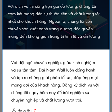
Với dịch vụ thi công trọn gói ốp tường, chúng tôi
cam kết mang đến sự thuận tiện và chất lượng tốt
nhất cho khách hàng. Ngoài ra, chúng tôi còn
chuyên sản xuất tranh tráng gương độc quyền,
mang đến không gian trang trí tinh tế và ấn tượng
Với đội ngũ chuyên nghiệp, giàu kinh nghiệm
và sự tận tâm, Đại Nam Wall luôn đồng hành
và tạo ra những giải pháp tối ưu, đáp ứng mọi
THANH ỐP ĐA NĂNG GREY - TODN140X2200
mong đợi của khách hàng. Đăng ký dịch vụ với
chúng tôi ngay hôm nay để trải nghiệm sự
5.0/5
(1 đánh giá)
|
0 đã bán
chuyên nghiệp và chất lượng vượt trội.
Xem thêm thuộc tính sản phẩm
Họ và tên
(*)
Trạng thái:
Còn hàng