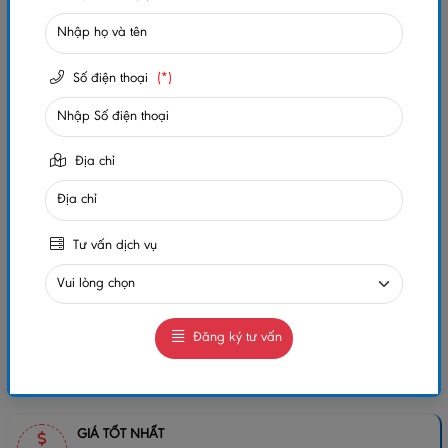
Số lần xem:
480
Số điện thoại
(*)
-
+
Gọi ngay
Chat Zalo
Địa chỉ
0984032156
0984032156
MUA NGAY
GIAO HÀNG COD TOÀN QUỐC
Tư vấn dịch vụ
GỌI CHO TÔI
Đăng ký tư vấn
Chia sẻ:
GIÁ TỐT NHẤT