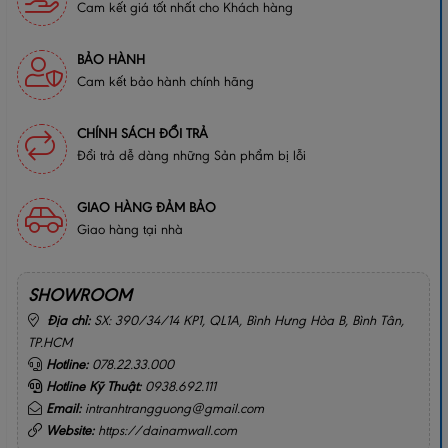
Cam kết giá tốt nhất cho Khách hàng
BẢO HÀNH
Cam kết bảo hành chính hãng
CHÍNH SÁCH ĐỔI TRẢ
Đổi trả dễ dàng những Sản phẩm bị lỗi
GIAO HÀNG ĐẢM BẢO
Giao hàng tại nhà
SHOWROOM
Địa chỉ:
SX: 390/34/14 KP1, QL1A, Bình Hưng Hòa B, Bình Tân,
TP.HCM
Hotline:
078.22.33.000
Hotline Kỹ Thuật:
0938.692.111
Email:
intranhtrangguong@gmail.com
Website:
https://dainamwall.com