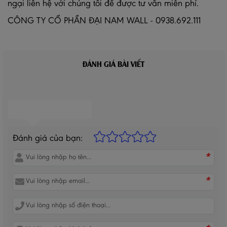
ngại liên hệ với chúng tôi để được tư vấn miễn phí.
CÔNG TY CỔ PHẦN ĐẠI NAM WALL - 0938.692.111
ĐÁNH GIÁ BÀI VIẾT
BÌNH LUẬN CỦA BẠN
Đánh giá của bạn:
*
*