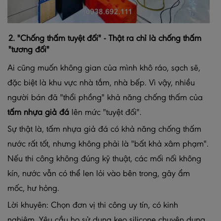
2. "Chống thấm tuyệt đối" - Thật ra chỉ là chống thấm
"tương đối"
Ai cũng muốn không gian của mình khô ráo, sạch sẽ,
đặc biệt là khu vực nhà tắm, nhà bếp. Vì vậy, nhiều
người bán đã "thổi phồng" khả năng chống thấm của
tấm nhựa giả đá
lên mức "tuyệt đối".
Sự thật là, tấm nhựa giả đá có khả năng chống thấm
nước rất tốt, nhưng không phải là "bất khả xâm phạm".
Nếu thi công không đúng kỹ thuật, các mối nối không
kín, nước vẫn có thể len lỏi vào bên trong, gây ẩm
mốc, hư hỏng.
Lời khuyên: Chọn đơn vị thi công uy tín, có kinh
nghiệm. Yêu cầu họ sử dụng keo silicone chuyên dụng