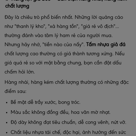
chất lượng
Đây là chiêu trò phổ biến nhất. Những lời quảng cáo
như "thanh lý kho", "xả hàng tồn", "giá rẻ vô địch"...
thường đánh vào tâm lý ham rẻ của người mua.
Nhưng hãy nhớ, "tiền nào của nấy".
Tấm nhựa giả đá
chất lượng cao thường có giá thành tương xứng. Nếu
giá quá rẻ so với mặt bằng chung, bạn cần đặt dấu
chấm hỏi lớn.
Hàng nhái, hàng kém chất lượng thường có những đặc
điểm sau:
Bề mặt dễ trầy xước, bong tróc.
Màu sắc không đồng đều, hoa văn mờ nhạt.
Độ dày không đạt tiêu chuẩn, dễ cong vênh, nứt vỡ.
Chất liệu nhựa tái chế, độc hại, ảnh hưởng đến sức