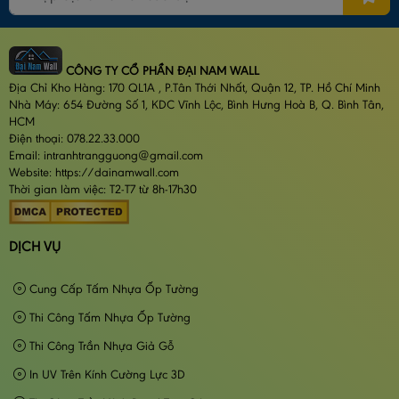
CÔNG TY CỔ PHẦN ĐẠI NAM WALL
Địa Chỉ Kho Hàng: 170 QL1A , P.Tân Thới Nhất, Quận 12, TP. Hồ Chí Minh
Nhà Máy: 654 Đường Số 1, KDC Vĩnh Lộc, Bình Hưng Hoà B, Q. Bình Tân,
HCM
Điện thoại: 078.22.33.000
Email: intranhtrangguong@gmail.com
Website: https://dainamwall.com
Thời gian làm việc: T2-T7 từ 8h-17h30
DỊCH VỤ
Cung Cấp Tấm Nhựa Ốp Tường
Thi Công Tấm Nhựa Ốp Tường
Thi Công Trần Nhựa Giả Gỗ
In UV Trên Kính Cường Lực 3D