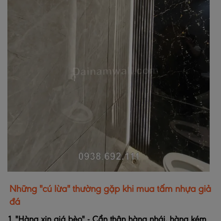
Những "cú lừa" thường gặp khi mua tấm nhựa giả
đá
1. "Hàng xịn giá bèo" - Cẩn thận hàng nhái, hàng kém