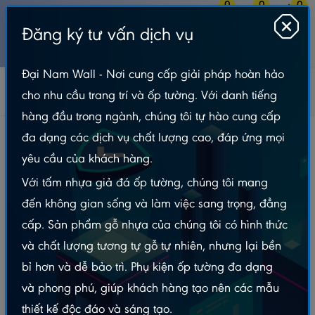
0
0
0
Đăng ký tư vấn dịch vụ
MENU
Đại Nam Wall - Nơi cung cấp giải pháp hoàn hảo
Tin tức
Bản Tin Tấm Nhựa Giả Đá
cho nhu cầu trang trí và ốp tường. Với danh tiếng
Tấm nhựa giả đá: Đừng sập bẫy nếu chưa đọc điều này!
hàng đầu trong ngành, chúng tôi tự hào cung cấp
Tấm nhựa giả đá: Đừng sập bẫy nếu chưa đọc
đa dạng các dịch vụ chất lượng cao, đáp ứng mọi
điều này!
yêu cầu của khách hàng.
Với tấm nhựa giả đá ốp tường, chúng tôi mang
Xem nhanh
đến không gian sống và làm việc sang trọng, đẳng
Tấm nhựa giả đá: Đừng sập bẫy nếu chưa đọc điều này!
cấp. Sản phẩm gỗ nhựa của chúng tôi có hình thức
Tại sao tấm nhựa giả đá lại hot đến vậy?
và chất lượng tương tự gỗ tự nhiên, nhưng lại bền
Những "cú lừa" thường gặp khi mua tấm nhựa giả đá
bỉ hơn và dễ bảo trì. Phụ kiện ốp tường đa dạng
1. "Hàng xịn giá bèo" - Cẩn thận hàng nhái, hàng
kém chất lượng
và phong phú, giúp khách hàng tạo nên các mẫu
2. "Chống thấm tuyệt đối" - Thật ra chỉ là chống
thiết kế độc đáo và sáng tạo.