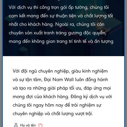
thấm "tương đối"
Với dịch vụ thi công trọn gói ốp tường, chúng tôi
3. "Chống cháy lan 100%" - Cẩn thận "cháy nhà ra
cam kết mang đến sự thuận tiện và chất lượng tốt
mặt chuột"
4. "Thi công dễ như ăn kẹo" - Thực tế "khó nhằn"
nhất cho khách hàng. Ngoài ra, chúng tôi còn
hơn bạn nghĩ
chuyên sản xuất tranh tráng gương độc quyền,
Bí quyết chọn mua tấm nhựa giả đá chất lượng
mang đến không gian trang trí tinh tế và ấn tượng
1. Tìm hiểu kỹ về nhà cung cấp
2. Kiểm tra kỹ chất lượng sản phẩm
3. Tham khảo ý kiến của chuyên gia
4. Đừng ham rẻ
Với đội ngũ chuyên nghiệp, giàu kinh nghiệm
5. Yêu cầu bảo hành
và sự tận tâm, Đại Nam Wall luôn đồng hành
Tấm nhựa giả đá - Lựa chọn thông minh cho không gian
và tạo ra những giải pháp tối ưu, đáp ứng mọi
sống hiện đại
mong đợi của khách hàng. Đăng ký dịch vụ với
chúng tôi ngay hôm nay để trải nghiệm sự
chuyên nghiệp và chất lượng vượt trội.
Tấm nhựa giả đá: Đừng sập bẫy nếu chưa đọc
điều này!
Họ và tên
(*)