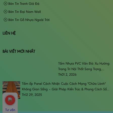
Bản Tin Tranh Giả Đá
Bản Tin Đại Nam Wall
Bản Tin Gỗ Nhựa Ngoài Trời
LIÊN HỆ
BÀI VIẾT MỚI NHẤT
Tấm Nhựa PVC Vân Đá: Xu Hướng
Trang Trí Nội Thất Sang Trọng,
Đẳng Cấp & Bền Bỉ
Th01 2, 2026
Tấm ốp Panel Cách Nhiệt: Cuộc Cách Mạng "Chữa Lành"
Không Gian Sống – Giải Pháp Kiến Trúc & Phong Cách Sống
Đương Đại
Th12 29, 2025
Tư vấn