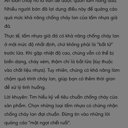
An toàn cháy nổ là vấn đề được quan tâm hàng đầu.
Nhiều người bán đã lợi dụng điều này để quảng cáo
quá mức khả năng chống cháy lan của tấm nhựa giả
đá.
Thực tế, tấm nhựa giả đá có khả năng chống cháy lan
ở một mức độ nhất định, chứ không phải là "bất tử"
trước lửa. Khi gặp nhiệt độ cao, chúng vẫn có thể bị
biến dạng, cháy xém, thậm chí là bắt lửa (tùy thuộc
vào chất liệu nhựa). Tuy nhiên, chúng có khả năng làm
chậm quá trình cháy lan, giúp bạn có thêm thời gian
để xử lý tình huống.
Lời khuyên: Tìm hiểu kỹ về tiêu chuẩn chống cháy của
sản phẩm. Chọn những loại tấm nhựa có chứng nhận
chống cháy lan đạt chuẩn. Đừng tin vào những lời
quảng cáo "mật ngọt chết ruồi".